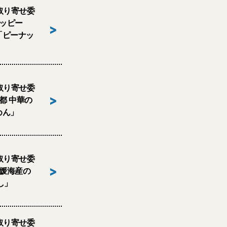
取り寄せ委
ハッピー
>
「ピーナッ
取り寄せ委
>
京都 中華の
めん」
取り寄せ委
>
 愛媛海産の
し」
取り寄せ委