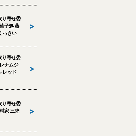
取り寄せ委
>
御菓子処 藤
くっきい
取り寄せ委
 ブレナムジ
>
 レッド
取り寄せ委
>
中村家 三陸