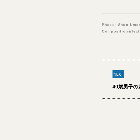
Photo：Shun Ume
Composition&Text
NEXT
40歳男子の