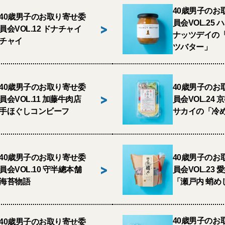
40歳男子のお
40歳男子のお取り寄せ委
員会VOL.25 
>
員会VOL.12 ドナチャイ
ナッツデイの
チャイ
ツバター」
40歳男子のお取り寄せ委
40歳男子のお
>
員会VOL.11 加藤牛肉店
員会VOL.24 
手ほぐしコンビーフ
サカイの「冷
40歳男子のお取り寄せ委
40歳男子のお
>
員会VOL.10 守半總本舗
員会VOL.23
海苔物語
「瀬戸内 蛸め
40歳男子のお
40歳男子のお取り寄せ委