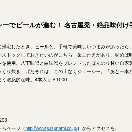
シーでビールが進む！ 名古屋発・絶品味付け
て帰宅したとき、ビールと、手軽で美味しいつまみがあったら
かストックしておきたいのがこちら。歯ごたえがあり、噛めば
ンを使用。八丁味噌と白味噌をブレンドしたほんのり甘い自家
っくり炊き上げたそれは、この上なくジューシー。「あと一本
う魅惑的な味。4本入り￥1000
203
ームページ（
http://www.suzunami.co.jp/
）からアクセスを。