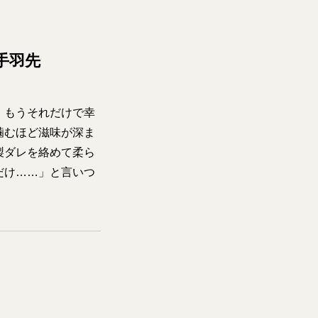
手羽先
、もうそれだけで幸
噛むほど滋味が深ま
製ダレを絡めて柔ら
だけ……」と言いつ