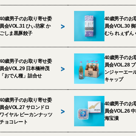
40歳男子のお取り寄せ委
40歳男子のお
>
員会VOL.31 ひぃ坊家 か
員会VOL.30 
ごしま黒豚餃子
むら れぇずん
40歳男子のお
40歳男子のお取り寄せ委
員会VOL.28
>
員会VOL.29 日本橋神茂
ンジャーエール
「おでん種」詰合せ
キャップ
40歳男子のお取り寄せ委
40歳男子のお
員会VOL.27 サロンドロ
>
員会VOL.26 
ワイヤル ピーカンナッツ
海宝漬
チョコレート