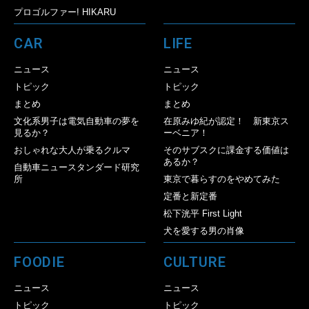
プロゴルファー! HIKARU
CAR
LIFE
ニュース
ニュース
トピック
トピック
まとめ
まとめ
文化系男子は電気自動車の夢を
在原みゆ紀が認定！ 新東京ス
見るか？
ーベニア！
おしゃれな大人が乗るクルマ
そのサブスクに課金する価値は
あるか？
自動車ニュースタンダード研究
所
東京で暮らすのをやめてみた
定番と新定番
松下洸平 First Light
犬を愛する男の肖像
FOODIE
CULTURE
ニュース
ニュース
トピック
トピック