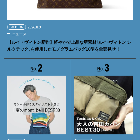
FASHION
2026.8.3
ニュース
【ルイ・ヴィトン新作】軽やかで上品な新素材｢ルイ･ヴィトン シ
ルクテック｣を使用したモノグラムバッグ10型を全部見せ！
2
3