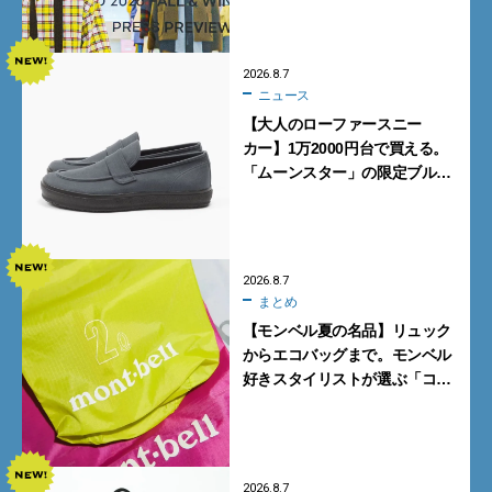
ポ前編】
2026.8.7
ニュース
【大人のローファースニー
カー】1万2000円台で買える。
「ムーンスター」の限定ブルー
グレーを見逃すな
2026.8.7
まとめ
【モンベル夏の名品】リュック
からエコバッグまで。モンベル
好きスタイリストが選ぶ「コス
パも最高な超軽量バッグ」5選
2026.8.7