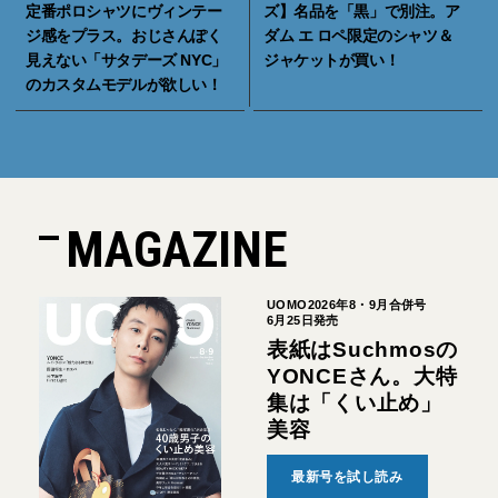
定番ポロシャツにヴィンテー
ズ】名品を「黒」で別注。ア
ジ感をプラス。おじさんぽく
ダム エ ロペ限定のシャツ＆
見えない「サタデーズ NYC」
ジャケットが買い！
のカスタムモデルが欲しい！
MAGAZINE
UOMO2026年8・9月合併号
6月25日発売
表紙はSuchmosの
YONCEさん。大特
集は「くい止め」
美容
最新号を試し読み