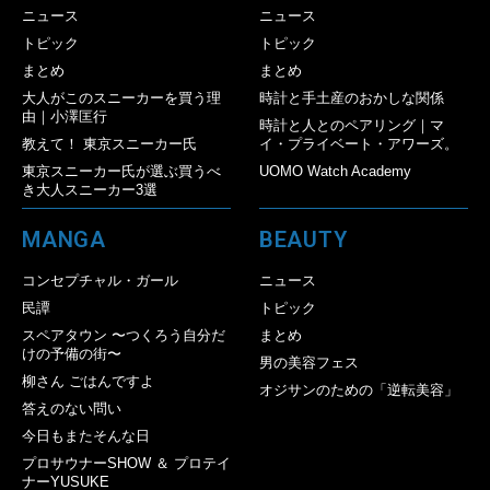
ニュース
ニュース
トピック
トピック
まとめ
まとめ
大人がこのスニーカーを買う理
時計と手土産のおかしな関係
由｜小澤匡行
時計と人とのペアリング｜マ
教えて！ 東京スニーカー氏
イ・プライベート・アワーズ。
東京スニーカー氏が選ぶ買うべ
UOMO Watch Academy
き大人スニーカー3選
MANGA
BEAUTY
コンセプチャル・ガール
ニュース
民譚
トピック
スペアタウン 〜つくろう自分だ
まとめ
けの予備の街〜
男の美容フェス
柳さん ごはんですよ
オジサンのための「逆転美容」
答えのない問い
今日もまたそんな日
プロサウナーSHOW ＆ プロテイ
ナーYUSUKE