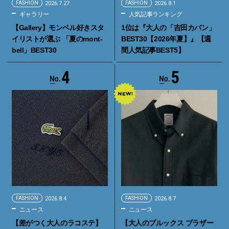
FASHION
2026.7.27
FASHION
2026.8.1
ギャラリー
人気記事ランキング
【Gallery】モンベル好きスタ
1位は『大人の「吉田カバン」
イリストが選ぶ 「夏のmont-
BEST30【2026年夏】』【週
bell」BEST30
間人気記事BEST5】
4
5
FASHION
2026.8.4
FASHION
2026.8.7
ニュース
ニュース
【差がつく大人のラコステ】
【大人のブルックス ブラザー