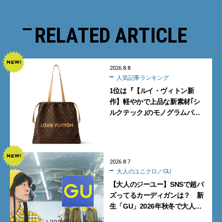
RELATED ARTICLE
2026.8.8
人気記事ランキング
1位は『【ルイ・ヴィトン新
作】軽やかで上品な新素材｢シ
ルクテック｣のモノグラムバッ
グ10型を全部見せ』【週間人気
記事BEST5】
2026.8.7
大人のユニクロ／GU
【大人のジーユー】SNSで超バ
ズってるカーディガンは？ 新
生「GU」2026年秋冬で大人メ
ンズが買うべき12選！【試着ル