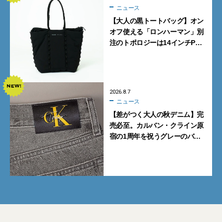
ニュース
【大人の黒トートバッグ】オン
オフ使える「ロンハーマン」別
注のトポロジーは14インチPC
も収納可
2026.8.7
ニュース
【差がつく大人の秋デニム】完
売必至。カルバン・クライン原
宿の1周年を祝うグレーのバ
ギーデニムが数量限定発売