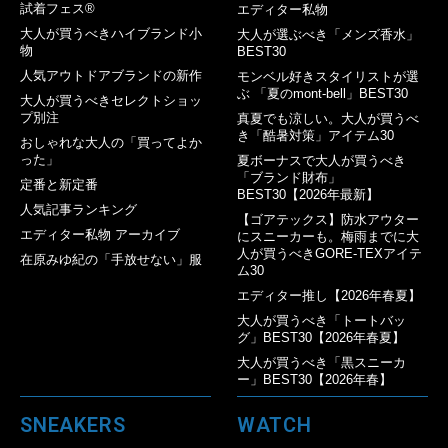
試着フェス®︎
エディター私物
大人が買うべきハイブランド小
大人が選ぶべき「メンズ香水」
物
BEST30
人気アウトドアブランドの新作
モンベル好きスタイリストが選
ぶ 「夏のmont-bell」BEST30
大人が買うべきセレクトショッ
プ別注
真夏でも涼しい。大人が買うべ
き「酷暑対策」アイテム30
おしゃれな大人の「買ってよか
った」
夏ボーナスで大人が買うべき
「ブランド財布」
定番と新定番
BEST30【2026年最新】
人気記事ランキング
【ゴアテックス】防水アウター
エディター私物 アーカイブ
にスニーカーも。梅雨までに大
人が買うべきGORE-TEXアイテ
在原みゆ紀の「手放せない」服
ム30
エディター推し【2026年春夏】
大人が買うべき「トートバッ
グ」BEST30【2026年春夏】
大人が買うべき「黒スニーカ
ー」BEST30【2026年春】
SNEAKERS
WATCH