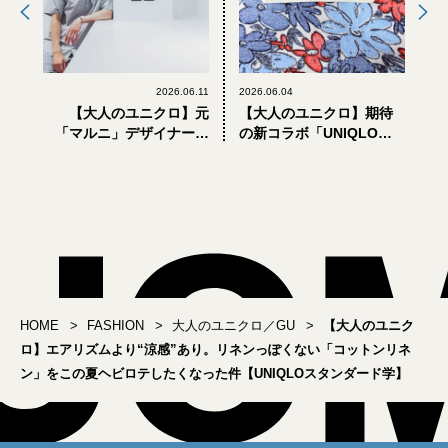
2026.06.11
2026.06.04
【大人のユニクロ】元
【大人のユニクロ】期待
「マルニ」デザイナーに
の新コラボ「UNIQLO
よる「ユニクロ エフ・リ
F.RISSO」超速報。元「マ
ッソ」最速試着。メンズ
ルニ」デザイナーが手掛
の「買い」アイテムは？
けるメンズ9型を全部見
【UNIQLO F.RISSO】
せ！【6月19日発売】
HOME
FASHION
大人のユニクロ／GU
【大人のユニク
ロ】エアリズムより“涼感”あり。リネンっぽくない「コットンリネ
ン」をこの夏ヘビロテしたくなった件【UNIQLOスタンダード学】