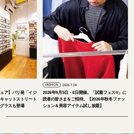
FASHION
2026.7.29
FASHION
2026.7.24
【おしゃれな大人のアイウェア】パリ発「イジ
2026年9月5日・
ピジ」が国内初の旗艦店をキャットストリート
読者の皆さまをご招
にオープン。日本限定サングラスも登場
ション＆美容アイテ