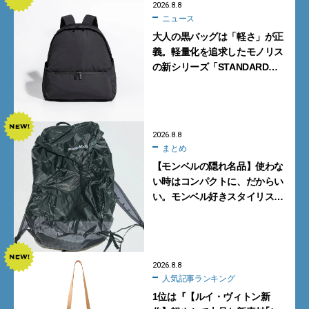
2026.8.8
ニュース
大人の黒バッグは「軽さ」が正
義。軽量化を追求したモノリス
の新シリーズ「STANDARD
Neutral」が快適すぎる！
2026.8.8
まとめ
【モンベルの隠れ名品】使わな
い時はコンパクトに、だからい
い。モンベル好きスタイリスト
がすすめる「たためるバッグ」
4選
2026.8.8
人気記事ランキング
1位は『【ルイ・ヴィトン新