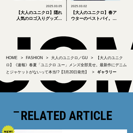
2025.03.05
2025.03.02
【大人のユニクロ】隠れ
【大人のユニクロ】春ア
人気のロゴ入りグッズは
ウターのベストバイ。
どこで買える？
「ウィンドプルーフスタ
「LifeWear magazine」
ンドブルゾン」が優秀す
最新12号が無料配布中。
ぎる！【UNIQLOスタン
ダード学】
HOME
FASHION
大人のユニクロ／GU
【大人のユニク
ロ】《速報》春夏「ユニクロ ユー」メンズ全部見せ。最新作にデニム
とジャケットがないって本当!?【3月20日発売】
ギャラリー
RELATED ARTICLE