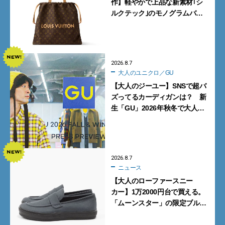
作】軽やかで上品な新素材｢シ
ルクテック｣のモノグラムバッ
グ10型を全部見せ』【週間人気
記事BEST5】
2026.8.7
大人のユニクロ／GU
【大人のジーユー】SNSで超バ
ズってるカーディガンは？ 新
生「GU」2026年秋冬で大人メ
ンズが買うべき12選！【試着ル
ポ前編】
2026.8.7
ニュース
【大人のローファースニー
カー】1万2000円台で買える。
「ムーンスター」の限定ブルー
グレーを見逃すな