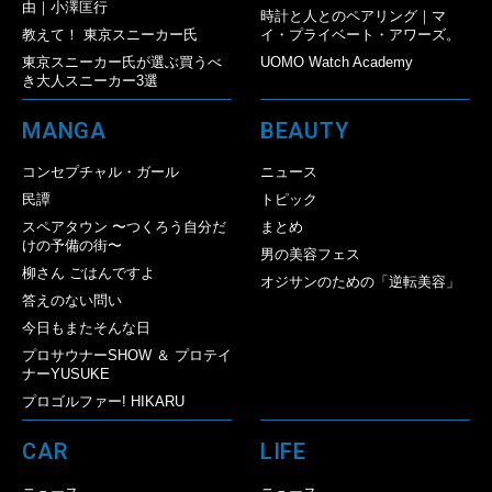
由｜小澤匡行
時計と人とのペアリング｜マ
教えて！ 東京スニーカー氏
イ・プライベート・アワーズ。
東京スニーカー氏が選ぶ買うべ
UOMO Watch Academy
き大人スニーカー3選
MANGA
BEAUTY
コンセプチャル・ガール
ニュース
民譚
トピック
スペアタウン 〜つくろう自分だ
まとめ
けの予備の街〜
男の美容フェス
柳さん ごはんですよ
オジサンのための「逆転美容」
答えのない問い
今日もまたそんな日
プロサウナーSHOW ＆ プロテイ
ナーYUSUKE
プロゴルファー! HIKARU
CAR
LIFE