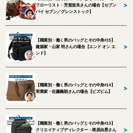
>
フローリスト・芳賀規良さんの場合【セブン
バイ セブン／グレンストック】
【職業別・働く男のバッグとその中身#15】
>
建築家・山家 明さんの場合【エンド オン エ
ンド】
【職業別・働く男のバッグとその中身#14】
>
実業家・佐藤義朗さんの場合【ビズビム】
【職業別・働く男のバッグとその中身#13】
>
クリエイティブディレクター・梶原由景さん