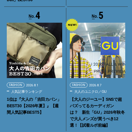
4
5
FASHION
2026.8.1
FASHION
2026.8.7
人気記事ランキング
大人のユニクロ／GU
1位は『大人の「吉田カバン」
【大人のジーユー】SNSで超
BEST30【2026年夏】』【週
バズってるカーディガン
間人気記事BEST5】
は？ 新生「GU」2026年秋冬
で大人メンズが買うべき12
選！【試着ルポ前編】