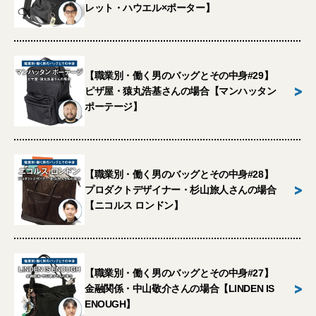
レット・ハウエル×ポーター】
【職業別・働く男のバッグとその中身#29】
>
ピザ屋・猿丸浩基さんの場合【マンハッタン
ポーテージ】
【職業別・働く男のバッグとその中身#28】
>
プロダクトデザイナー・杉山旅人さんの場合
【ニコルス ロンドン】
【職業別・働く男のバッグとその中身#27】
>
金融関係・中山敬介さんの場合【LINDEN IS
ENOUGH】