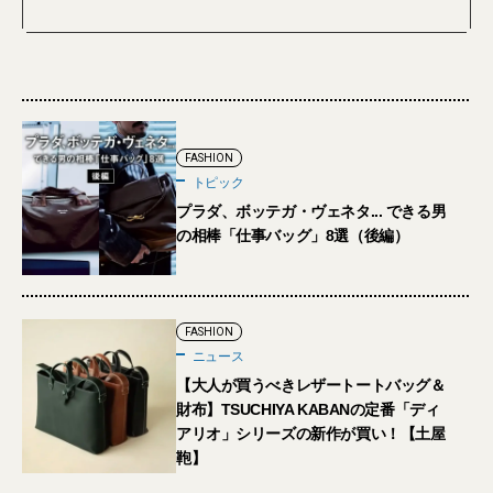
FASHION
トピック
プラダ、ボッテガ・ヴェネタ... できる男
の相棒「仕事バッグ」8選（後編）
FASHION
ニュース
【大人が買うべきレザートートバッグ＆
財布】TSUCHIYA KABANの定番「ディ
アリオ」シリーズの新作が買い！【土屋
鞄】