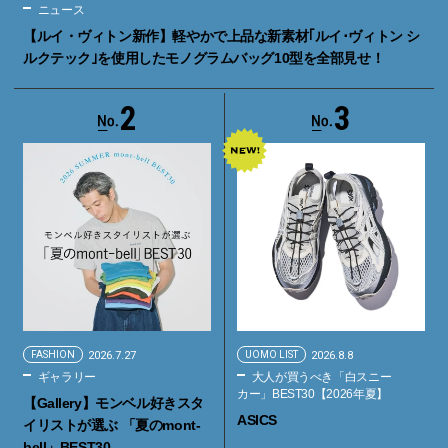
ニュース
【ルイ・ヴィトン新作】軽やかで上品な新素材｢ルイ･ヴィトン シ
ルクテック｣を使用したモノグラムバッグ10型を全部見せ！
2
3
FASHION
2026.7.27
UOMO LIST
2026.8.8
ギャラリー
大人が買うべき「白スニー
カー」BEST30【2026年夏】
【Gallery】モンベル好きスタ
ASICS
イリストが選ぶ 「夏のmont-
bell」BEST30