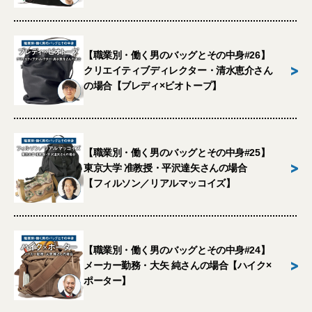
【職業別・働く男のバッグとその中身#26】
>
クリエイティブディレクター・清水恵介さん
の場合【ブレディ×ビオトープ】
【職業別・働く男のバッグとその中身#25】
>
東京大学 准教授・平沢達矢さんの場合
【フィルソン／リアルマッコイズ】
【職業別・働く男のバッグとその中身#24】
>
メーカー勤務・大矢 純さんの場合【ハイク×
ポーター】