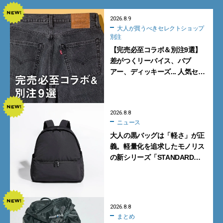
2026.8.9
大人が買うべきセレクトショップ
別注
【完売必至コラボ＆別注9選】
差がつくリーバイス、バブ
アー、ディッキーズ... 人気セレ
クトショップの自信作をチェッ
ク！
2026.8.8
ニュース
大人の黒バッグは「軽さ」が正
義。軽量化を追求したモノリス
の新シリーズ「STANDARD
Neutral」が快適すぎる！
2026.8.8
まとめ