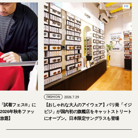
PR
FASHION
2026.7.29
。「試着フェス®︎」に
【おしゃれな大人のアイウェア】パリ発「イジ
026年秋冬ファッ
ピジ」が国内初の旗艦店をキャットストリート
放題】
にオープン。日本限定サングラスも登場