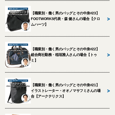
【職業別・働く男のバッグとその中身#23】
>
FOOTWORKS代表・森 健さんの場合【クロ
ムハーツ】
【職業別・働く男のバッグとその中身#22】
>
総合商社勤務・稲垣雅人さんの場合【トゥ
ミ】
【職業別・働く男のバッグとその中身#21】
>
イラストレーター・オオノマサフミさんの場
合【アークテリクス】