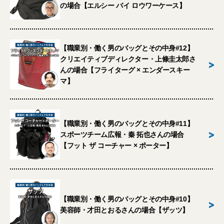
の場合【エルシー バイ ロウワーケース】
【職業別・働く男のバッグとその中身#12】
クリエイティブディレクター・上條圭太郎さ
>
んの場合【フライターグ × エンダースキー
マ】
【職業別・働く男のバッグとその中身#11】
>
スポーツチーム広報・秦 拓也さんの場合
【フット ザ コーチャー × ポーター】
【職業別・働く男のバッグとその中身#10】
>
美容師・才田とおるさんの場合【ザッツ】