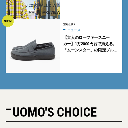
ンズが買うべき12選！【試着ル
ポ前編】
2026.8.7
ニュース
【大人のローファースニー
カー】1万2000円台で買える。
「ムーンスター」の限定ブルー
グレーを見逃すな
UOMO'S CHOICE