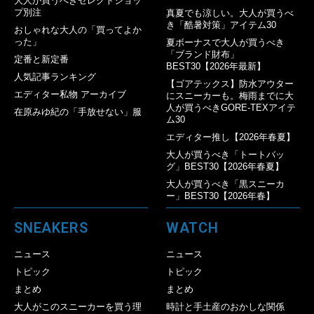
大人が買うべきセレクトショッ
プ別注
真夏でも涼しい。大人が買うべ
き「酷暑対策」アイテム30
おしゃれな大人の「買ってよか
った」
夏ボーナスで大人が買うべき
「ブランド財布」
定番と新定番
BEST30【2026年最新】
人気記事ランキング
【ゴアテックス】防水アウター
エディター私物 アーカイブ
にスニーカーも。梅雨までに大
人が買うべきGORE-TEXアイテ
在原みゆ紀の「手放せない」服
ム30
エディター推し【2026年春夏】
大人が買うべき「トートバッ
グ」BEST30【2026年春夏】
大人が買うべき「黒スニーカ
ー」BEST30【2026年春】
SNEAKERS
WATCH
ニュース
ニュース
トピック
トピック
まとめ
まとめ
大人がこのスニーカーを買う理
時計と手土産のおかしな関係