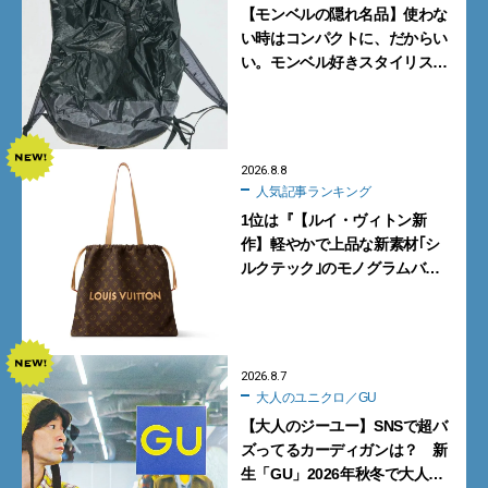
【モンベルの隠れ名品】使わな
い時はコンパクトに、だからい
い。モンベル好きスタイリスト
がすすめる「たためるバッグ」
4選
2026.8.8
人気記事ランキング
1位は『【ルイ・ヴィトン新
作】軽やかで上品な新素材｢シ
ルクテック｣のモノグラムバッ
グ10型を全部見せ』【週間人気
記事BEST5】
2026.8.7
大人のユニクロ／GU
【大人のジーユー】SNSで超バ
ズってるカーディガンは？ 新
生「GU」2026年秋冬で大人メ