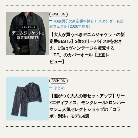
FASHION
40歳男子の新定番を探せ！ スタンダード試
着フェス®︎【2026年春夏】
【大人が買うべきデニムジャケットの新
定番BEST5】2位のリーバイス®︎をおさ
え、1位はヴィンテージを凌駕する
「T.T」のカバーオール【正直レ
ビュー】
FASHION
まとめ
【差がつく大人の春セットアップ】リー
×エディフィス、モンクレール×ロンハー
マン... 人気セレクトショップの「コラ
ボ・別注」モデル6選