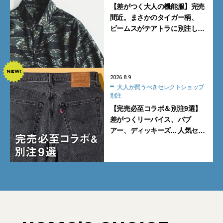
【差がつく大人の機能服】完売
間近。まさかのタイガー柄、
ビームスがテアトラに別注した
シャツ＆パンツを狙い撃ち！
2026.8.9
大人が買うべきセレクトショップ
別注
【完売必至コラボ＆別注9選】
差がつくリーバイス、バブ
アー、ディッキーズ... 人気セレ
クトショップの自信作をチェッ
ク！