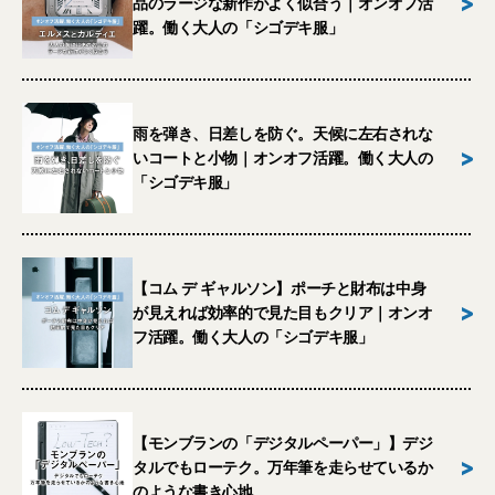
>
品のラージな新作がよく似合う｜オンオフ活
躍。働く大人の「シゴデキ服」
雨を弾き、日差しを防ぐ。天候に左右されな
>
いコートと小物｜オンオフ活躍。働く大人の
「シゴデキ服」
【コム デ ギャルソン】ポーチと財布は中身
>
が見えれば効率的で見た目もクリア｜オンオ
フ活躍。働く大人の「シゴデキ服」
【モンブランの「デジタルペーパー」】デジ
>
タルでもローテク。万年筆を走らせているか
のような書き心地