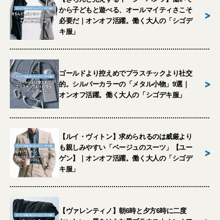
から子どもと遊べる、オールマイティさこそ
>
必要だ｜オンオフ活躍。働く大人の「シゴデ
キ服」
ゴールドより控えめでプラスチックより社交
>
的。シルバーカラーの「メタル小物」9選｜
オンオフ活躍。働く大人の「シゴデキ服」
【ルイ・ヴィトン】求められるのは威厳より
も親しみやすい「ベージュのスーツ」【ユー
>
ゲン】｜オンオフ活躍。働く大人の「シゴデ
キ服」
【ヴァレンティノ】朝6時と夕方6時に二度