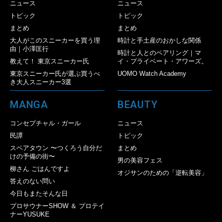
ニュース
ニュース
トピック
トピック
まとめ
まとめ
大人がこのスニーカーを買う理
時計と手土産のおかしな関係
由｜小澤匡行
時計と人とのペアリング｜マ
教えて！ 東京スニーカー氏
イ・プライベート・アワーズ。
東京スニーカー氏が選ぶ買うべ
UOMO Watch Academy
き大人スニーカー3選
MANGA
BEAUTY
コンセプチャル・ガール
ニュース
民譚
トピック
スペアタウン 〜つくろう自分だ
まとめ
けの予備の街〜
男の美容フェス
柳さん ごはんですよ
オジサンのための「逆転美容」
答えのない問い
今日もまたそんな日
プロサウナーSHOW ＆ プロテイ
ナーYUSUKE