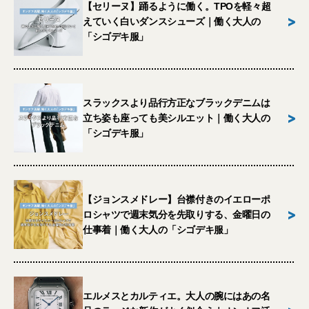
【セリーヌ】踊るように働く。TPOを軽々超
>
えていく白いダンスシューズ｜働く大人の
「シゴデキ服」
スラックスより品行方正なブラックデニムは
>
立ち姿も座っても美シルエット｜働く大人の
「シゴデキ服」
【ジョンスメドレー】台襟付きのイエローポ
>
ロシャツで週末気分を先取りする、金曜日の
仕事着｜働く大人の「シゴデキ服」
エルメスとカルティエ。大人の腕にはあの名