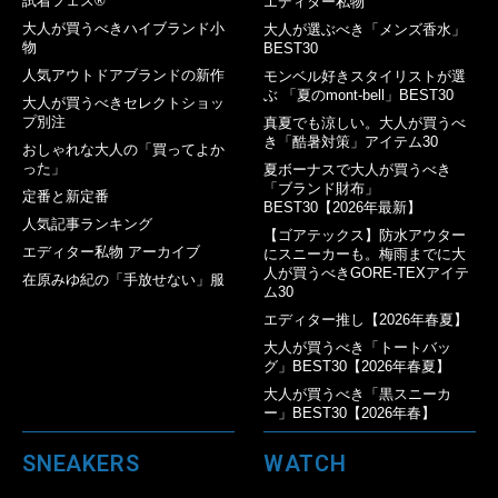
試着フェス®︎
エディター私物
大人が買うべきハイブランド小
大人が選ぶべき「メンズ香水」
物
BEST30
人気アウトドアブランドの新作
モンベル好きスタイリストが選
ぶ 「夏のmont-bell」BEST30
大人が買うべきセレクトショッ
プ別注
真夏でも涼しい。大人が買うべ
き「酷暑対策」アイテム30
おしゃれな大人の「買ってよか
った」
夏ボーナスで大人が買うべき
「ブランド財布」
定番と新定番
BEST30【2026年最新】
人気記事ランキング
【ゴアテックス】防水アウター
エディター私物 アーカイブ
にスニーカーも。梅雨までに大
人が買うべきGORE-TEXアイテ
在原みゆ紀の「手放せない」服
ム30
エディター推し【2026年春夏】
大人が買うべき「トートバッ
グ」BEST30【2026年春夏】
大人が買うべき「黒スニーカ
ー」BEST30【2026年春】
SNEAKERS
WATCH