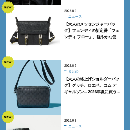
2026.8.9
ニュース
【大人のメッセンジャーバッ
グ】フェンディの新定番「フェ
ンディ フロー」。軽やかな使い
心地と美しい佇まいを両立
【FENDI】
2026.8.9
まとめ
【大人の格上げショルダーバッ
グ】グッチ、ロエベ、コム デ
ギャルソン... 2026年夏に買うべ
き新作5選
2026.8.9
ニュース