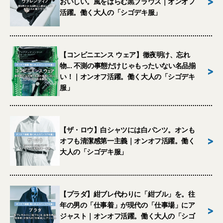
>
おいしい。風をはらむ黒ブラウス｜オンオフ
活躍。働く大人の「シゴデキ服」
【コンビニエンス ウェア】徹夜明け、忘れ
物... 不測の事態だけじゃもったいない名品揃
>
い！｜オンオフ活躍。働く大人の「シゴデキ
服」
【ザ・ロウ】白シャツには白パンツ。オンも
>
オフも清潔感第一主義｜オンオフ活躍。働く
大人の「シゴデキ服」
【プラダ】紺ブレ代わりに「紺ブル」を。往
年の男の「仕事着」が現代の「仕事場」にア
>
ジャスト｜オンオフ活躍。働く大人の「シゴ