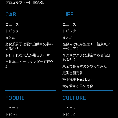
プロゴルファー! HIKARU
CAR
LIFE
ニュース
ニュース
トピック
トピック
まとめ
まとめ
文化系男子は電気自動車の夢を
在原みゆ紀が認定！ 新東京ス
見るか？
ーベニア！
おしゃれな大人が乗るクルマ
そのサブスクに課金する価値は
あるか？
自動車ニュースタンダード研究
所
東京で暮らすのをやめてみた
定番と新定番
松下洸平 First Light
犬を愛する男の肖像
FOODIE
CULTURE
ニュース
ニュース
トピック
トピック