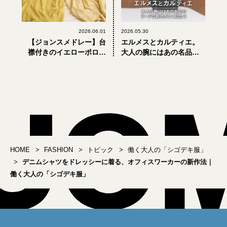
2026.06.01
2026.05.30
【ジョンスメドレー】台
エルメスとカルティエ。
襟付きのイエローポロシ
大人の腕にはあの名品の
ャツで週末気分を先取り
ラージな新作がよく似合
する、金曜日の仕事着｜
う｜オンオフ活躍。働く
働く大人の「シゴデキ
大人の「シゴデキ服」
服」
HOME
FASHION
トピック
働く大人の「シゴデキ服」
デニムシャツをドレッシーに着る、オフィスワーカーの新作法｜
働く大人の「シゴデキ服」