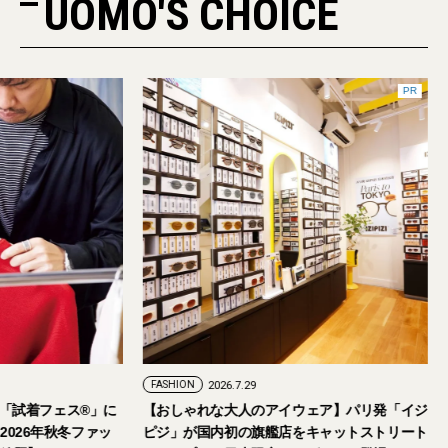
UOMO'S CHOICE
PR
FASHION
2026.7.29
。「試着フェス®︎」に
【おしゃれな大人のアイウェア】パリ発「イジ
026年秋冬ファッ
ピジ」が国内初の旗艦店をキャットストリート