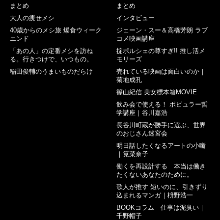
まとめ
まとめ
大人の痩せメシ
インタビュー
40歳からのメシ旅 爆食ウィーク
ジェーン・スー＆高橋芳朗 ラブ
エンド
コメ映画講座
「あの人」の定番メシを訪ね
掟ポルシェの尊すぎ!! 推し活メ
る。行きつけで、いつもの。
モリーズ
稲田俊輔のうまいものだらけ
売れている映画は面白いのか｜
菊地成孔
篠山紀信 美女標本箱MOVIE
飲み会で使える！ ポピュラー哲
学講座｜谷川嘉浩
長谷川町蔵が勝手に選ぶ、世界
のおじさん迷宮会
明日話したくなるアートの小噺
｜筧菜奈子
働くを再設計する 本当は働き
たくないあなたのために。
歌人が推す 短いのに、引きずり
込まれるマンガ｜枡野浩一
BOOKコラム 仕事は泥臭い｜
千野帽子