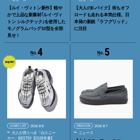
【ルイ・ヴィトン新作】軽や
【大人のE-バイク】街もオフ
かで上品な新素材｢ルイ･ヴィ
ロードも走れる本気仕様。日
トン シルクテック｣を使用した
本発の新鋭「ラフグリッド」
モノグラムバッグ10型を全部
に注目
見せ！
4
5
UOMO LIST
2026.8.8
FASHION
2026.8.7
大人が買うべき「白スニー
ニュース
カー」BEST30【2026年夏】