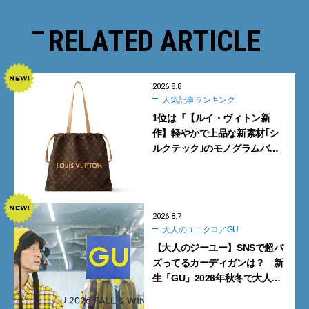
RELATED ARTICLE
2026.8.8
人気記事ランキング
1位は『【ルイ・ヴィトン新
作】軽やかで上品な新素材｢シ
ルクテック｣のモノグラムバッ
グ10型を全部見せ』【週間人気
記事BEST5】
2026.8.7
大人のユニクロ／GU
【大人のジーユー】SNSで超バ
ズってるカーディガンは？ 新
生「GU」2026年秋冬で大人メ
ンズが買うべき12選！【試着ル
ポ前編】