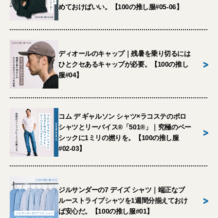
めておけばいい。【100の推し服#05-06】
ディオールのキャップ｜残暑を乗り切るには
>
ひとクセあるキャップが必要。【100の推し
服#04】
コム デ ギャルソン シャツ×ラコステのポロ
シャツとリーバイス®︎「501®︎」｜究極のベー
>
シックに1ミリの撚りを。【100の推し服
#02-03】
ジルサンダーの7 デイズ シャツ｜端正なブ
>
ルーストライプシャツを1週間分揃えておけ
ば安心だ。【100の推し服#01】