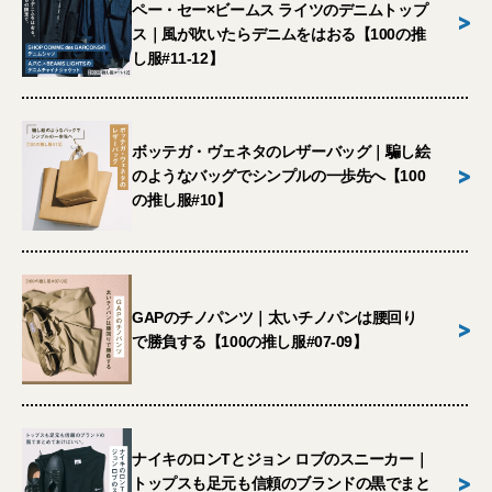
ペー・セー×ビームス ライツのデニムトップ
>
ス｜風が吹いたらデニムをはおる【100の推
し服#11-12】
ボッテガ・ヴェネタのレザーバッグ｜騙し絵
>
のようなバッグでシンプルの一歩先へ【100
の推し服#10】
GAPのチノパンツ｜太いチノパンは腰回り
>
で勝負する【100の推し服#07-09】
ナイキのロンTとジョン ロブのスニーカー｜
>
トップスも足元も信頼のブランドの黒でまと