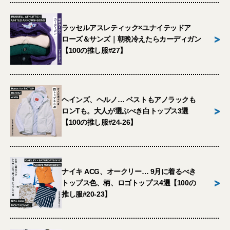
ラッセルアスレティック×ユナイテッドア
>
ローズ＆サンズ｜朝晩冷えたらカーディガン
【100の推し服#27】
ヘインズ、ヘルノ… ベストもアノラックも
>
ロンTも。大人が選ぶべき白トップス3選
【100の推し服#24-26】
ナイキ ACG、オークリー… 9月に着るべき
>
トップス色、柄、ロゴトップス4選【100の
推し服#20-23】