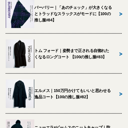
バーバリー｜「あのチェック」が大きくなる
>
とトラッドなスラックスがモードに【100の
推し服#84】
トム フォード｜姿勢まで正される自惚れた
>
くなるロングコート 【100の推し服#83】
エルメス｜150万円かけてもいいと思わせる
>
逸品コート【100の推し服#82】
ニューエラ×ビームスのニットキャップ｜防