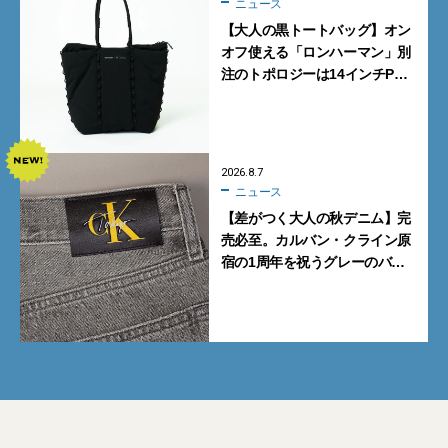
ニュース
【大人の黒トートバッグ】オン
オフ使える「ロンハーマン」別
注のトポロジーは14インチPC
も収納可
2026.8.7
ニュース
【差がつく大人の秋デニム】完
売必至。カルバン・クライン原
宿の1周年を祝うグレーのバ
ギーデニムが数量限定発売