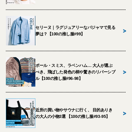
セリーヌ｜ラグジュアリーなパジャマで見る
>
夢は？【100の推し服#99】
ポール・スミス、ラベンハム… 大人が選ぶ
>
べき、飛ばした発色の柄や驚きのリバーシブ
ル【100の推し服#96-98】
近所の買い物やサウナに行く、 目的ありき
>
の大人の小物3選 【100の推し服#93-95】