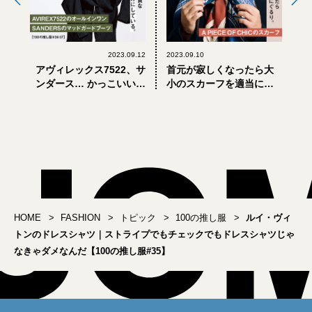
2023.09.12
2023.09.10
アヴィレックス7522、サ
首元が寂しくなったら大
ンダース… かっこいい大
小のスカーフを適当にぐ
人は上質なミリタリーア
るり【100の推し服#34】
イテムを味方にしている
【100の推し服#36-37】
HOME
FASHION
トピック
100の推し服
ルイ・ヴィ
トンのドレスシャツ｜ストライプでもチェックでもドレスシャツじゃ
なきゃダメなんだ【100の推し服#35】