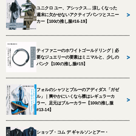
ユニクロ ユー、アシックス… 涼しくなった
>
週末に欠かせないアクティブパンツとスニー
カー【100の推し服#16-19】
ティファニーのホワイトゴールドリング｜必
>
要なジュエリーの要素はミニマルと、少しの
パンク【100の推し服#15】
フォルのシャツとブルーのアディダス「ガゼ
ル」｜爽やかにいくなら襟はレギュラーカ
>
ラー、足元はブルーカラー【100の推し服
#13-14】
ショップ・コム デ ギャルソンとアー・