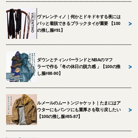
ヴァレンティノ｜何かとドキドキする夜には
>
パッと着脱できるブラックタイが重要 【100
の推し服#91】
ダウンとティンバーランドとNBAのマフ
>
ラーで作る「冬の休日の脱力感 」【100の推
し服#88-90】
ルメールのムートンジャケット｜たまにはア
>
ウターにもパンツにも重厚さを取り戻したい
【100の推し服#85-87】