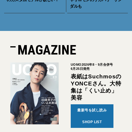
ダルも
MAGAZINE
UOMO2026年8・9月合併号
6月25日発売
表紙はSuchmosの
YONCEさん。大特
集は「くい止め」
美容
最新号を試し読み
SHOP LIST