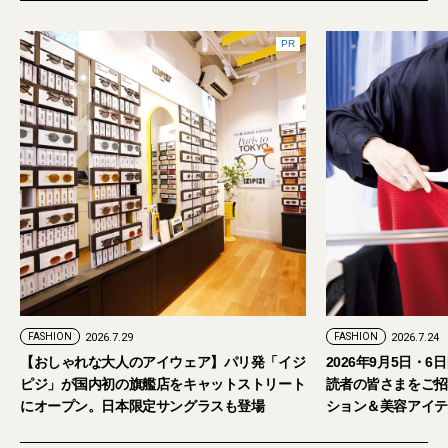
PR
FASHION
2026.7.24
ェア】パリ発「イジ
2026年9月5日・6日開催。「試着フェス®︎」に
キャットストリート
読者の皆さまをご招待。【2026年秋冬ファッ
グラスも登場
ション＆美容アイテム試し放題】