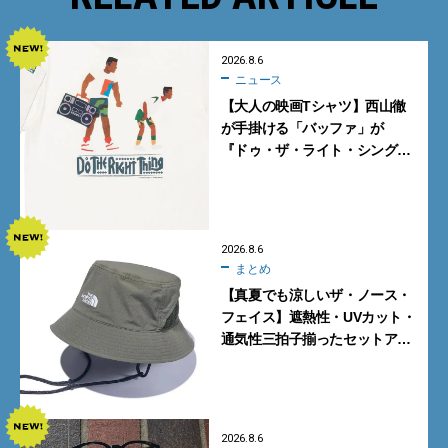
2026.8.6
ニュース
【大人の映画Tシャツ】西山徹
が手掛ける「バッファ」が
『ドゥ・ザ・ライト・シング』
とコラボ！【8月8日発売】
2026.8.6
まとめ
【真夏でも涼しいザ・ノース・
フェイス】遮熱性・UVカット・
通気性三拍子揃ったセットアッ
プに大注目。酷暑対策に大人が
買うべき3選
2026.8.6