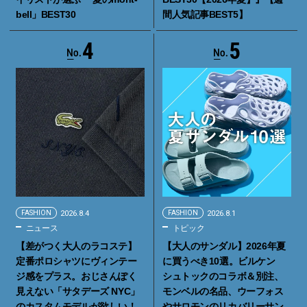
bell」BEST30
間人気記事BEST5】
4
5
FASHION
2026.8.4
FASHION
2026.8.1
ニュース
トピック
【差がつく大人のラコステ】
【大人のサンダル】2026年夏
定番ポロシャツにヴィンテー
に買うべき10選。ビルケン
ジ感をプラス。おじさんぽく
シュトックのコラボ＆別注、
見えない「サタデーズ NYC」
モンベルの名品、ウーフォス
のカスタムモデルが欲しい！
やサロモンのリカバリーサン