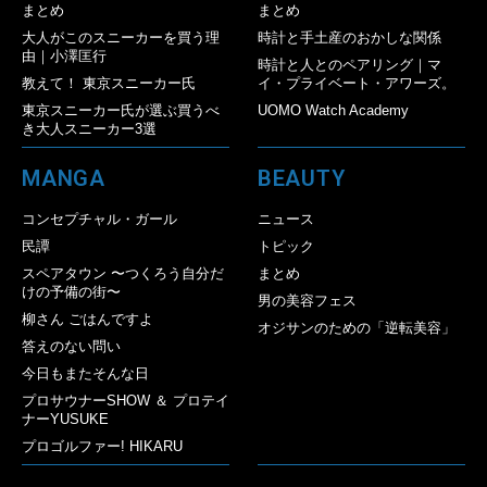
まとめ
まとめ
大人がこのスニーカーを買う理
時計と手土産のおかしな関係
由｜小澤匡行
時計と人とのペアリング｜マ
教えて！ 東京スニーカー氏
イ・プライベート・アワーズ。
東京スニーカー氏が選ぶ買うべ
UOMO Watch Academy
き大人スニーカー3選
MANGA
BEAUTY
コンセプチャル・ガール
ニュース
民譚
トピック
スペアタウン 〜つくろう自分だ
まとめ
けの予備の街〜
男の美容フェス
柳さん ごはんですよ
オジサンのための「逆転美容」
答えのない問い
今日もまたそんな日
プロサウナーSHOW ＆ プロテイ
ナーYUSUKE
プロゴルファー! HIKARU