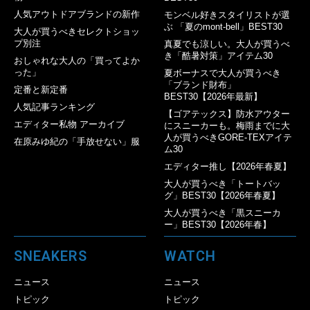
人気アウトドアブランドの新作
モンベル好きスタイリストが選
ぶ 「夏のmont-bell」BEST30
大人が買うべきセレクトショッ
プ別注
真夏でも涼しい。大人が買うべ
き「酷暑対策」アイテム30
おしゃれな大人の「買ってよか
った」
夏ボーナスで大人が買うべき
「ブランド財布」
定番と新定番
BEST30【2026年最新】
人気記事ランキング
【ゴアテックス】防水アウター
エディター私物 アーカイブ
にスニーカーも。梅雨までに大
人が買うべきGORE-TEXアイテ
在原みゆ紀の「手放せない」服
ム30
エディター推し【2026年春夏】
大人が買うべき「トートバッ
グ」BEST30【2026年春夏】
大人が買うべき「黒スニーカ
ー」BEST30【2026年春】
SNEAKERS
WATCH
ニュース
ニュース
トピック
トピック