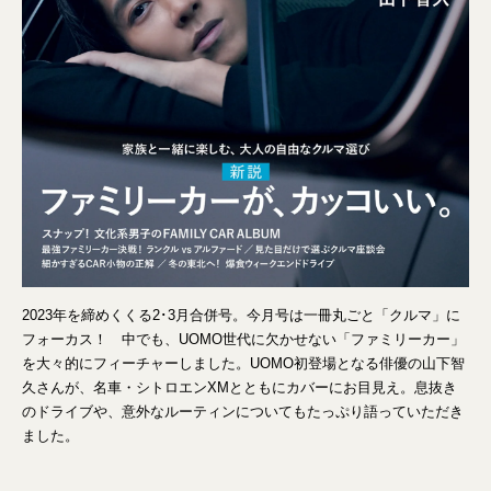
2023年を締めくくる2･3月合併号。今月号は一冊丸ごと「クルマ」に
フォーカス！ 中でも、UOMO世代に欠かせない「ファミリーカー」
を大々的にフィーチャーしました。UOMO初登場となる俳優の山下智
久さんが、名車・シトロエンXMとともにカバーにお目見え。息抜き
のドライブや、意外なルーティンについてもたっぷり語っていただき
ました。