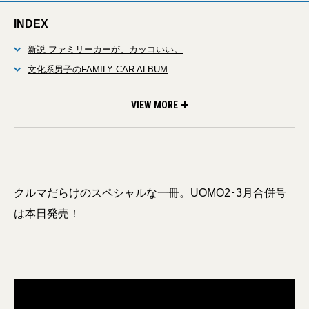
INDEX
新説 ファミリーカーが、カッコいい。
文化系男子のFAMILY CAR ALBUM
あの映画で見つけたファミリーカー
ジャパンモビリティショーで「未来のファミリーカー」を勝手に
最強ファミリーカー決戦 ランクルvsアルファード！
細かすぎるCAR小物の正解
40歳からのメシ旅
考えた
VIEW MORE
クルマだらけのスペシャルな一冊。UOMO2･3月合併号
は本日発売！