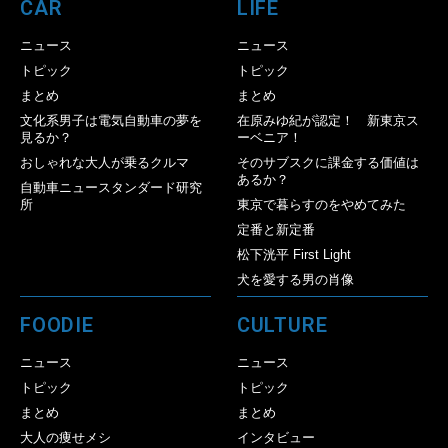
CAR
LIFE
ニュース
ニュース
トピック
トピック
まとめ
まとめ
文化系男子は電気自動車の夢を
在原みゆ紀が認定！ 新東京ス
見るか？
ーベニア！
おしゃれな大人が乗るクルマ
そのサブスクに課金する価値は
あるか？
自動車ニュースタンダード研究
所
東京で暮らすのをやめてみた
定番と新定番
松下洸平 First Light
犬を愛する男の肖像
FOODIE
CULTURE
ニュース
ニュース
トピック
トピック
まとめ
まとめ
大人の痩せメシ
インタビュー