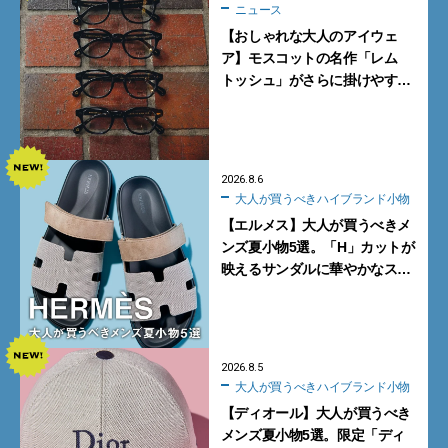
ニュース
【おしゃれな大人のアイウェ
ア】モスコットの名作「レム
トッシュ」がさらに掛けやす
く。より多くの人にフィットす
る新モデルが秀逸すぎる
2026.8.6
大人が買うべきハイブランド小物
【エルメス】大人が買うべきメ
ンズ夏小物5選。「H」カットが
映えるサンダルに華やかなス
カーフ、旬のボートモカシンに
注目
2026.8.5
大人が買うべきハイブランド小物
【ディオール】大人が買うべき
メンズ夏小物5選。限定「ディ