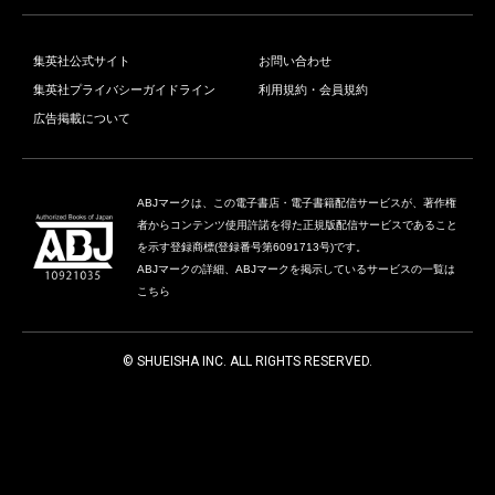
集英社公式サイト
お問い合わせ
集英社プライバシーガイドライン
利用規約・会員規約
広告掲載について
ABJマークは、この電子書店・電子書籍配信サービスが、著作権
者からコンテンツ使用許諾を得た正規版配信サービスであること
を示す登録商標(登録番号第6091713号)です。
ABJマークの詳細、ABJマークを掲示しているサービスの一覧は
こちら
© SHUEISHA INC. ALL RIGHTS RESERVED.