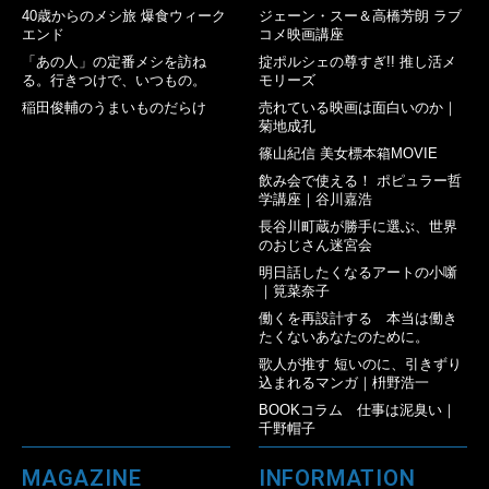
40歳からのメシ旅 爆食ウィーク
ジェーン・スー＆高橋芳朗 ラブ
エンド
コメ映画講座
「あの人」の定番メシを訪ね
掟ポルシェの尊すぎ!! 推し活メ
る。行きつけで、いつもの。
モリーズ
稲田俊輔のうまいものだらけ
売れている映画は面白いのか｜
菊地成孔
篠山紀信 美女標本箱MOVIE
飲み会で使える！ ポピュラー哲
学講座｜谷川嘉浩
長谷川町蔵が勝手に選ぶ、世界
のおじさん迷宮会
明日話したくなるアートの小噺
｜筧菜奈子
働くを再設計する 本当は働き
たくないあなたのために。
歌人が推す 短いのに、引きずり
込まれるマンガ｜枡野浩一
BOOKコラム 仕事は泥臭い｜
千野帽子
MAGAZINE
INFORMATION