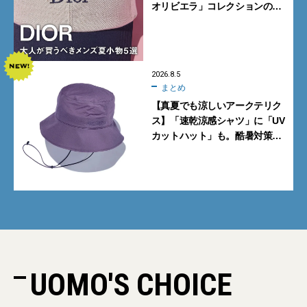
オリビエラ」コレクションの
バッグ＆ローファー、キャップ
に注目
2026.8.5
まとめ
【真夏でも涼しいアークテリク
ス】「速乾涼感シャツ」に「UV
カットハット」も。酷暑対策に
大人が買うべき4選
UOMO'S CHOICE