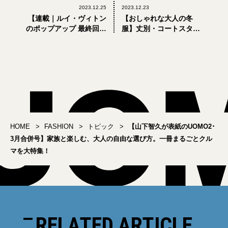
2023.12.25
2023.12.23
【連載｜ルイ・ヴィトン
【おしゃれな大人の冬
のポップアップ 最終回】
服】丈別・コートスタイ
ファレル・ウィリアムス
ルの正解〜ロング編
による初コレクションで
真っ先に欲しい5ルック
HOME
FASHION
トピック
【山下智久が表紙のUOMO2･
3月合併号】家族と楽しむ、大人の自由な選び方。一冊まるごとクル
マを大特集！
RELATED ARTICLE