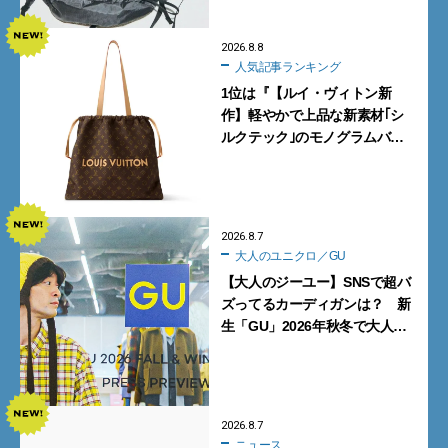
2026.8.8
人気記事ランキング
1位は『【ルイ・ヴィトン新
作】軽やかで上品な新素材｢シ
ルクテック｣のモノグラムバッ
グ10型を全部見せ』【週間人気
記事BEST5】
2026.8.7
大人のユニクロ／GU
【大人のジーユー】SNSで超バ
ズってるカーディガンは？ 新
生「GU」2026年秋冬で大人メ
ンズが買うべき12選！【試着ル
ポ前編】
2026.8.7
ニュース