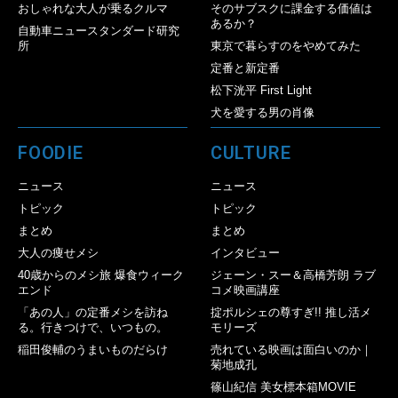
おしゃれな大人が乗るクルマ
そのサブスクに課金する価値は
あるか？
自動車ニュースタンダード研究
所
東京で暮らすのをやめてみた
定番と新定番
松下洸平 First Light
犬を愛する男の肖像
FOODIE
CULTURE
ニュース
ニュース
トピック
トピック
まとめ
まとめ
大人の痩せメシ
インタビュー
40歳からのメシ旅 爆食ウィーク
ジェーン・スー＆高橋芳朗 ラブ
エンド
コメ映画講座
「あの人」の定番メシを訪ね
掟ポルシェの尊すぎ!! 推し活メ
る。行きつけで、いつもの。
モリーズ
稲田俊輔のうまいものだらけ
売れている映画は面白いのか｜
菊地成孔
篠山紀信 美女標本箱MOVIE