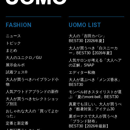
FASHION
UOMO LIST
ニュース
大人の「吉田カバン」
BEST30【2026年夏】
トピック
大人が買うべき「白スニーカ
まとめ
ー」BEST30【2026年夏】
大人のユニクロ／GU
人気サロンが考える「大人ヘア
展示会ルポ
の正解」SNAP
試着フェス®︎
エディター私物
大人が買うべきハイブランド小
大人が選ぶべき「メンズ香水」
物
BEST30
人気アウトドアブランドの新作
モンベル好きスタイリストが選
ぶ 「夏のmont-bell」BEST30
大人が買うべきセレクトショッ
プ別注
真夏でも涼しい。大人が買うべ
き「酷暑対策」アイテム30
おしゃれな大人の「買ってよか
った」
夏ボーナスで大人が買うべき
「ブランド財布」
定番と新定番
BEST30【2026年最新】