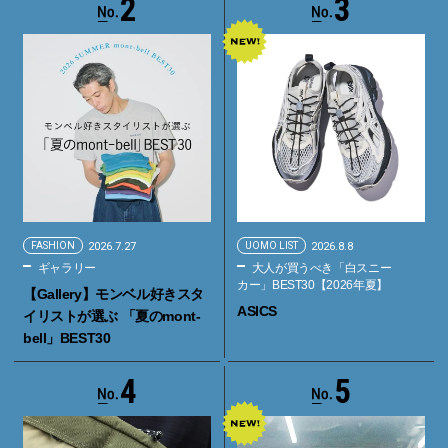
2
3
FASHION
2026.7.27
UOMO LIST
2026.8.8
ギャラリー
大人が買うべき「白スニー
カー」BEST30【2026年夏】
【Gallery】モンベル好きスタ
ASICS
イリストが選ぶ 「夏のmont-
bell」BEST30
4
5