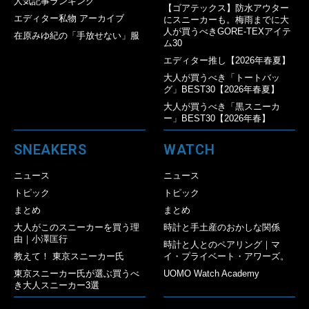
人気記事ランキング
【ゴアテックス】防水アウター
エディター私物 アーカイブ
にスニーカーも。梅雨までに大
人が買うべきGORE-TEXアイテ
在原みゆ紀の「手放せない」服
ム30
エディター推し【2026年春夏】
大人が買うべき「トートバッ
グ」BEST30【2026年春夏】
大人が買うべき「黒スニーカ
ー」BEST30【2026年春】
SNEAKERS
WATCH
ニュース
ニュース
トピック
トピック
まとめ
まとめ
大人がこのスニーカーを買う理
時計と手土産のおかしな関係
由｜小澤匡行
時計と人とのペアリング｜マ
教えて！ 東京スニーカー氏
イ・プライベート・アワーズ。
東京スニーカー氏が選ぶ買うべ
UOMO Watch Academy
き大人スニーカー3選