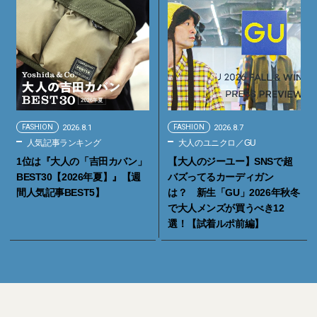
FASHION
2026.8.1
FASHION
2026.8.7
人気記事ランキング
大人のユニクロ／GU
1位は『大人の「吉田カバン」
【大人のジーユー】SNSで超
BEST30【2026年夏】』【週
バズってるカーディガン
間人気記事BEST5】
は？ 新生「GU」2026年秋冬
で大人メンズが買うべき12
選！【試着ルポ前編】