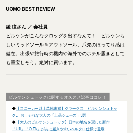
UOMO BEST REVIEW
綾 瞳さん ／ 会社員
ビルケンがこんなクロッグを出すなんて！ ビルケンら
しいミッドソール＆アウトソール、爪先のぽってり感は
健在。出張や旅行時の機内や海外でのホテル履きとして
も重宝しそう。絶対に買います。
ビルケンシュトックに関するオススメ記事はコレ！
◆
【スニーカー以上革靴未満】クラークス、ビルケンシュトッ
ク… おしゃれな大人の「上品シューズ」3選
◆
【大人のビルケンシュトック】日本の地名を冠した新作
「UJI」「OITA」が共に履きやすいベルクロ仕様で登場