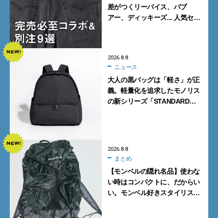
差がつくリーバイス、バブ
アー、ディッキーズ... 人気セレ
クトショップの自信作をチェッ
ク！
2026.8.8
ニュース
大人の黒バッグは「軽さ」が正
義。軽量化を追求したモノリス
の新シリーズ「STANDARD
Neutral」が快適すぎる！
2026.8.8
まとめ
【モンベルの隠れ名品】使わな
い時はコンパクトに、だからい
い。モンベル好きスタイリスト
がすすめる「たためるバッグ」
4選