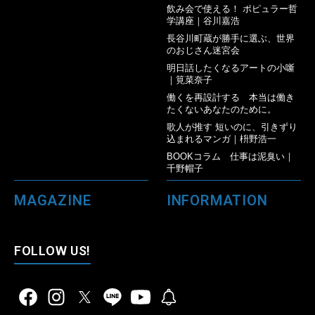
飲み会で使える！ ポピュラー哲
学講座｜谷川嘉浩
長谷川町蔵が勝手に選ぶ、世界
のおじさん迷宮会
明日話したくなるアートの小噺
｜筧菜奈子
働くを再設計する 本当は働き
たくないあなたのために。
歌人が推す 短いのに、引きずり
込まれるマンガ｜枡野浩一
BOOKコラム 仕事は泥臭い｜
千野帽子
MAGAZINE
INFORMATION
FOLLOW US!