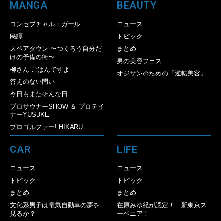
MANGA
BEAUTY
コンセプチャル・ガール
ニュース
民譚
トピック
スペアタウン 〜つくろう自分だ
まとめ
けの予備の街〜
男の美容フェス
柳さん ごはんですよ
オジサンのための「逆転美容」
答えのない問い
今日もまたそんな日
プロサウナーSHOW ＆ プロテイ
ナーYUSUKE
プロゴルファー! HIKARU
CAR
LIFE
ニュース
ニュース
トピック
トピック
まとめ
まとめ
文化系男子は電気自動車の夢を
在原みゆ紀が認定！ 新東京ス
見るか？
ーベニア！