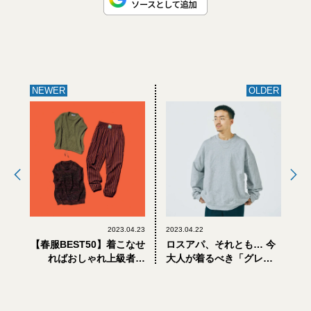
NEWER
OLDER
2023.04.23
2023.04.22
【春服BEST50】着こなせ
ロスアパ、それとも… 今
ればおしゃれ上級者認
大人が着るべき「グレー
定。定番に慣れた大人の
スウェット」はどれ？
チャレンジ服3選
【定番服、くらべてみま
した】