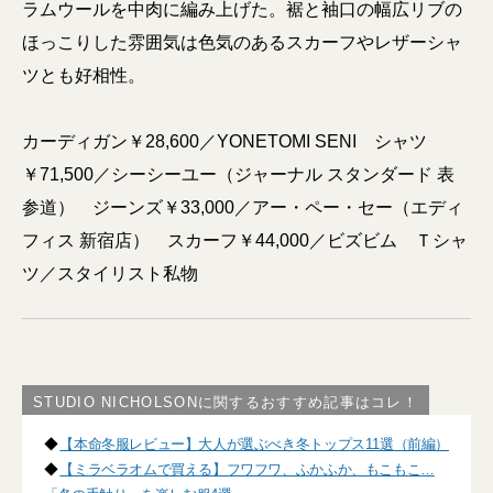
ラムウールを中肉に編み上げた。裾と袖口の幅広リブの
ほっこりした雰囲気は色気のあるスカーフやレザーシャ
ツとも好相性。
カーディガン￥28,600／YONETOMI SENI シャツ
￥71,500／シーシーユー（ジャーナル スタンダード 表
参道） ジーンズ￥33,000／アー・ペー・セー（エディ
フィス 新宿店） スカーフ￥44,000／ビズビム Ｔシャ
ツ／スタイリスト私物
STUDIO NICHOLSONに関するおすすめ記事はコレ！
◆
【本命冬服レビュー】大人が選ぶべき冬トップス11選（前編）
◆
【ミラベラオムで買える】フワフワ、ふかふか、もこもこ…