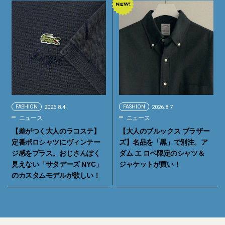
FASHION
2026.8.4
FASHION
2026.8.7
ニュース
ニュース
【差がつく大人のラコステ】
【大人のブルックス ブラザー
定番ポロシャツにヴィンテー
ズ】名品を「黒」で別注。ア
ジ感をプラス。おじさんぽく
ダム エ ロペ限定のシャツ＆
見えない「サタデーズ NYC」
ジャケットが買い！
のカスタムモデルが欲しい！