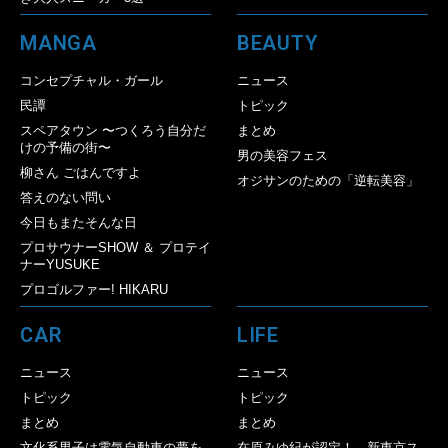
MANGA
BEAUTY
コンセプチャル・ガール
ニュース
民譚
トピック
スペアタウン 〜つくろう自分だ
まとめ
けの予備の街〜
男の美容フェス
柳さん ごはんですよ
オジサンのための「逆転美容」
答えのない問い
今日もまたそんな日
プロサウナーSHOW ＆ プロテイ
ナーYUSUKE
プロゴルファー! HIKARU
CAR
LIFE
ニュース
ニュース
トピック
トピック
まとめ
まとめ
文化系男子は電気自動車の夢を
在原みゆ紀が認定！ 新東京ス