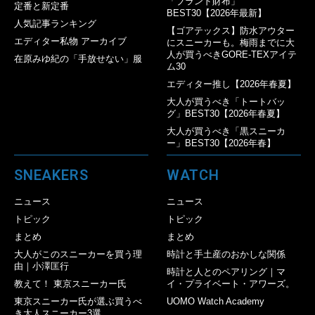
「ブランド財布」
定番と新定番
BEST30【2026年最新】
人気記事ランキング
【ゴアテックス】防水アウター
エディター私物 アーカイブ
にスニーカーも。梅雨までに大
人が買うべきGORE-TEXアイテ
在原みゆ紀の「手放せない」服
ム30
エディター推し【2026年春夏】
大人が買うべき「トートバッ
グ」BEST30【2026年春夏】
大人が買うべき「黒スニーカ
ー」BEST30【2026年春】
SNEAKERS
WATCH
ニュース
ニュース
トピック
トピック
まとめ
まとめ
大人がこのスニーカーを買う理
時計と手土産のおかしな関係
由｜小澤匡行
時計と人とのペアリング｜マ
教えて！ 東京スニーカー氏
イ・プライベート・アワーズ。
東京スニーカー氏が選ぶ買うべ
UOMO Watch Academy
き大人スニーカー3選