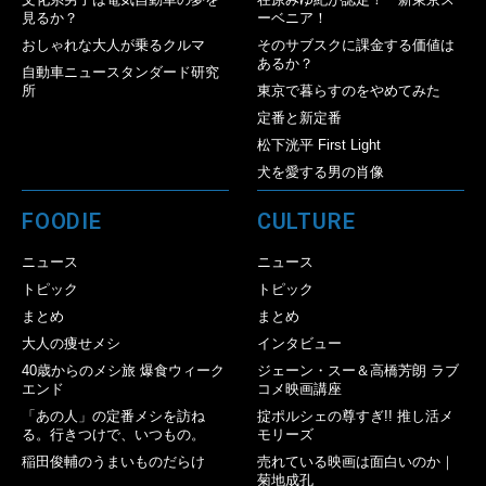
見るか？
ーベニア！
おしゃれな大人が乗るクルマ
そのサブスクに課金する価値は
あるか？
自動車ニュースタンダード研究
所
東京で暮らすのをやめてみた
定番と新定番
松下洸平 First Light
犬を愛する男の肖像
FOODIE
CULTURE
ニュース
ニュース
トピック
トピック
まとめ
まとめ
大人の痩せメシ
インタビュー
40歳からのメシ旅 爆食ウィーク
ジェーン・スー＆高橋芳朗 ラブ
エンド
コメ映画講座
「あの人」の定番メシを訪ね
掟ポルシェの尊すぎ!! 推し活メ
る。行きつけで、いつもの。
モリーズ
稲田俊輔のうまいものだらけ
売れている映画は面白いのか｜
菊地成孔