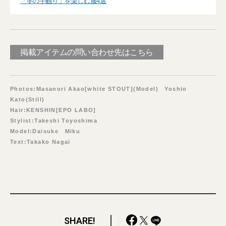
「冬の手触り」を楽しむ服4選
掲載アイテムの問い合わせ先はこちら
Photos:Masanori Akao[white STOUT](Model) Yoshio
Kato(Still)
Hair:KENSHIN[EPO LABO]
Stylist:Takeshi Toyoshima
Model:Daisuke Miku
Text:Takako Nagai
SHARE!