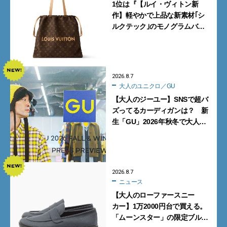
1位は『【ルイ・ヴィトン新
作】軽やかで上品な新素材｢シ
ルクテック｣のモノグラムバッ
グ10型を全部見せ』【週間人気
記事BEST5】
2026.8.7
大人のユニクロ／GU
【大人のジーユー】SNSで超バ
ズってるカーディガンは？ 新
生「GU」2026年秋冬で大人メ
ンズが買うべき12選！【試着ル
ポ前編】
2026.8.7
ニュース
【大人のローファースニー
カー】1万2000円台で買える。
「ムーンスター」の限定ブルー