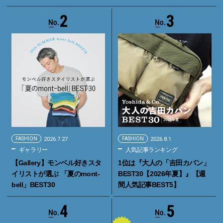
2
3
FASHION
2026.7.27
FASHION
2026.8.1
ギャラリー
人気記事ランキング
【Gallery】モンベル好きスタ
1位は『大人の「吉田カバン」
イリストが選ぶ 「夏のmont-
BEST30【2026年夏】』【週
bell」BEST30
間人気記事BEST5】
4
5