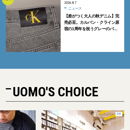
2026.8.7
ニュース
【差がつく大人の秋デニム】完
売必至。カルバン・クライン原
宿の1周年を祝うグレーのバ
ギーデニムが数量限定発売
UOMO'S CHOICE
PR