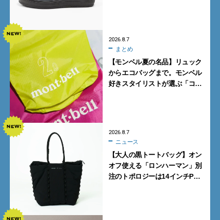
グレーを見逃すな
2026.8.7
まとめ
【モンベル夏の名品】リュック
からエコバッグまで。モンベル
好きスタイリストが選ぶ「コス
パも最高な超軽量バッグ」5選
2026.8.7
ニュース
【大人の黒トートバッグ】オン
オフ使える「ロンハーマン」別
注のトポロジーは14インチPC
も収納可