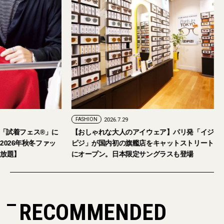
FASHION
2026.7.29
。「試着フェス®︎」に
【おしゃれな大人のアイウェア】パリ発「イジ
026年秋冬ファッ
ピジ」が国内初の旗艦店をキャットストリート
放題】
にオープン。日本限定サングラスも登場
RECOMMENDED