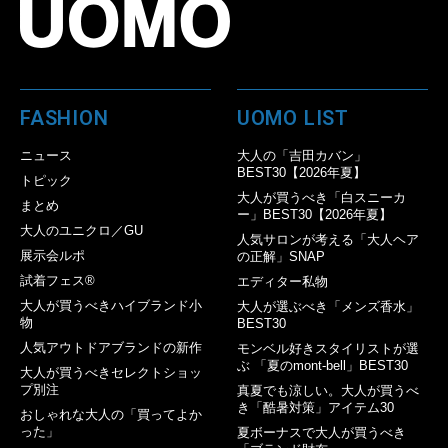
FASHION
UOMO LIST
ニュース
大人の「吉田カバン」
BEST30【2026年夏】
トピック
大人が買うべき「白スニーカ
まとめ
ー」BEST30【2026年夏】
大人のユニクロ／GU
人気サロンが考える「大人ヘア
展示会ルポ
の正解」SNAP
試着フェス®︎
エディター私物
大人が買うべきハイブランド小
大人が選ぶべき「メンズ香水」
物
BEST30
人気アウトドアブランドの新作
モンベル好きスタイリストが選
ぶ 「夏のmont-bell」BEST30
大人が買うべきセレクトショッ
プ別注
真夏でも涼しい。大人が買うべ
き「酷暑対策」アイテム30
おしゃれな大人の「買ってよか
った」
夏ボーナスで大人が買うべき