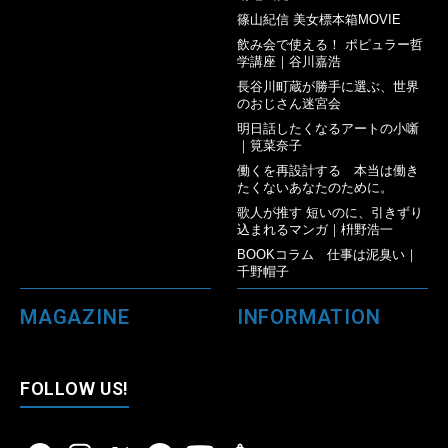
篠山紀信 美女標本箱MOVIE
飲み会で使える！ ポピュラー哲
学講座｜谷川嘉浩
長谷川町蔵が勝手に選ぶ、世界
のおじさん迷宮会
明日話したくなるアートの小噺
｜筧菜奈子
働くを再設計する 本当は働き
たくないあなたのために。
歌人が推す 短いのに、引きずり
込まれるマンガ｜枡野浩一
BOOKコラム 仕事は泥臭い｜
千野帽子
MAGAZINE
INFORMATION
FOLLOW US!