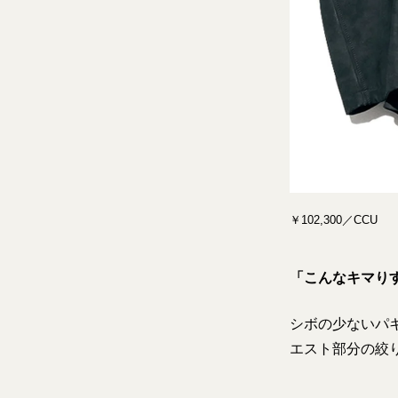
￥102,300／CCU
「こんなキマり
シボの少ないパ
エスト部分の絞