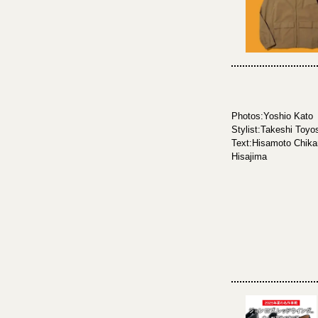
Photos:Yoshio Kato 
Stylist:Takeshi Toy
Text:Hisamoto Chi
Hisajima