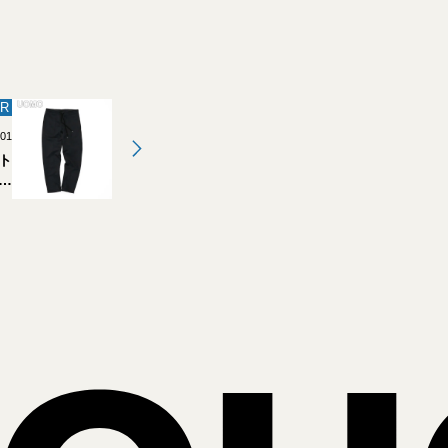
R
.01
ト
な
ウ
ィ
9】