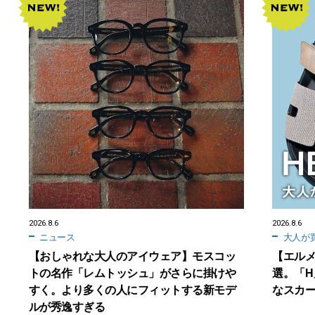
2026.8.6
2026.8.6
ニュース
大人が
【おしゃれな大人のアイウェア】モスコッ
【エルメ
トの名作「レムトッシュ」がさらに掛けや
選。「
すく。より多くの人にフィットする新モデ
なスカ
ルが秀逸すぎる