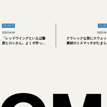
NEWER
OLDE
2020.04.04
2020.04
「レッドウイングといえば藤
クラシックな形にスウェッ
原ヒロシさん。よくぞ作って
素材のミスマッチがたまら
くれました」レッドウイング×
い、セブン バイ セブンのス
フラグメントデザインのアイ
ェットトラウザーズ【エデ
リッシュセッター【エディタ
ター私物 #67
ー私物 #681】