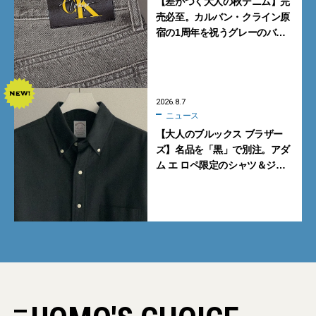
【差がつく大人の秋デニム】完
売必至。カルバン・クライン原
宿の1周年を祝うグレーのバ
ギーデニムが数量限定発売
2026.8.7
ニュース
【大人のブルックス ブラザー
ズ】名品を「黒」で別注。アダ
ム エ ロペ限定のシャツ＆ジャ
ケットが買い！