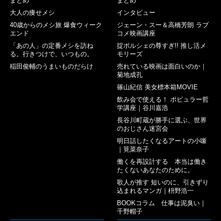
まとめ
まとめ
大人の痩せメシ
インタビュー
40歳からのメシ旅 爆食ウィーク
ジェーン・スー＆高橋芳朗 ラブ
エンド
コメ映画講座
「あの人」の定番メシを訪ね
掟ポルシェの尊すぎ!! 推し活メ
る。行きつけで、いつもの。
モリーズ
稲田俊輔のうまいものだらけ
売れている映画は面白いのか｜
菊地成孔
篠山紀信 美女標本箱MOVIE
飲み会で使える！ ポピュラー哲
学講座｜谷川嘉浩
長谷川町蔵が勝手に選ぶ、世界
のおじさん迷宮会
明日話したくなるアートの小噺
｜筧菜奈子
働くを再設計する 本当は働き
たくないあなたのために。
歌人が推す 短いのに、引きずり
込まれるマンガ｜枡野浩一
BOOKコラム 仕事は泥臭い｜
千野帽子