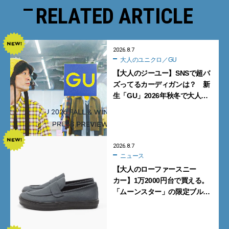
RELATED ARTICLE
2026.8.7
大人のユニクロ／GU
【大人のジーユー】SNSで超バ
ズってるカーディガンは？ 新
生「GU」2026年秋冬で大人メ
ンズが買うべき12選！【試着ル
ポ前編】
2026.8.7
ニュース
【大人のローファースニー
カー】1万2000円台で買える。
「ムーンスター」の限定ブルー
グレーを見逃すな