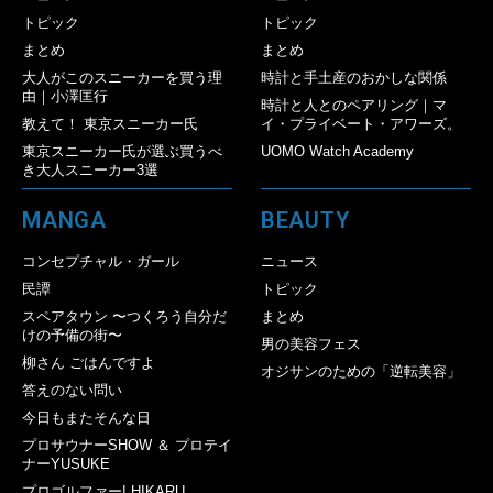
トピック
トピック
まとめ
まとめ
大人がこのスニーカーを買う理
時計と手土産のおかしな関係
由｜小澤匡行
時計と人とのペアリング｜マ
教えて！ 東京スニーカー氏
イ・プライベート・アワーズ。
東京スニーカー氏が選ぶ買うべ
UOMO Watch Academy
き大人スニーカー3選
MANGA
BEAUTY
コンセプチャル・ガール
ニュース
民譚
トピック
スペアタウン 〜つくろう自分だ
まとめ
けの予備の街〜
男の美容フェス
柳さん ごはんですよ
オジサンのための「逆転美容」
答えのない問い
今日もまたそんな日
プロサウナーSHOW ＆ プロテイ
ナーYUSUKE
プロゴルファー! HIKARU