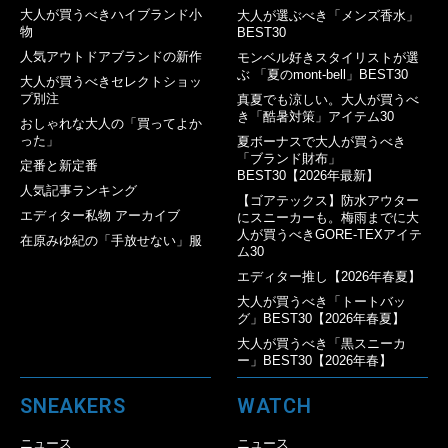
大人が買うべきハイブランド小
大人が選ぶべき「メンズ香水」
物
BEST30
人気アウトドアブランドの新作
モンベル好きスタイリストが選
ぶ 「夏のmont-bell」BEST30
大人が買うべきセレクトショッ
プ別注
真夏でも涼しい。大人が買うべ
き「酷暑対策」アイテム30
おしゃれな大人の「買ってよか
った」
夏ボーナスで大人が買うべき
「ブランド財布」
定番と新定番
BEST30【2026年最新】
人気記事ランキング
【ゴアテックス】防水アウター
エディター私物 アーカイブ
にスニーカーも。梅雨までに大
人が買うべきGORE-TEXアイテ
在原みゆ紀の「手放せない」服
ム30
エディター推し【2026年春夏】
大人が買うべき「トートバッ
グ」BEST30【2026年春夏】
大人が買うべき「黒スニーカ
ー」BEST30【2026年春】
SNEAKERS
WATCH
ニュース
ニュース