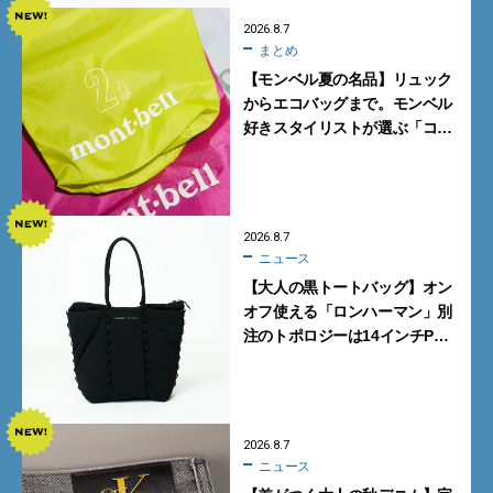
2026.8.7
まとめ
【モンベル夏の名品】リュック
からエコバッグまで。モンベル
好きスタイリストが選ぶ「コス
パも最高な超軽量バッグ」5選
2026.8.7
ニュース
【大人の黒トートバッグ】オン
オフ使える「ロンハーマン」別
注のトポロジーは14インチPC
も収納可
2026.8.7
ニュース