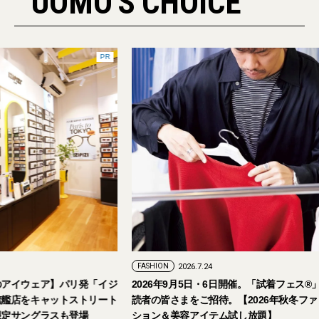
UOMO'S CHOICE
PR
FASHION
2026.7.24
ェア】パリ発「イジ
2026年9月5日・6日開催。「試着フェス®︎」に
キャットストリート
読者の皆さまをご招待。【2026年秋冬ファッ
グラスも登場
ション＆美容アイテム試し放題】