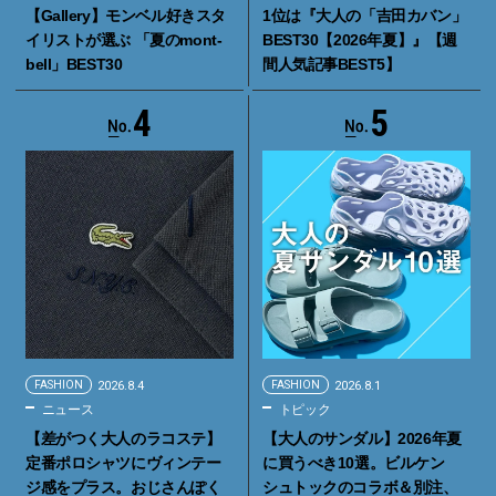
【Gallery】モンベル好きスタ
1位は『大人の「吉田カバン」
イリストが選ぶ 「夏のmont-
BEST30【2026年夏】』【週
bell」BEST30
間人気記事BEST5】
4
5
FASHION
2026.8.4
FASHION
2026.8.1
ニュース
トピック
【差がつく大人のラコステ】
【大人のサンダル】2026年夏
定番ポロシャツにヴィンテー
に買うべき10選。ビルケン
ジ感をプラス。おじさんぽく
シュトックのコラボ＆別注、