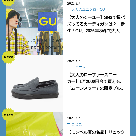
2026.8.7
大人のユニクロ／GU
【大人のジーユー】SNSで超バ
ズってるカーディガンは？ 新
生「GU」2026年秋冬で大人メ
ンズが買うべき12選！【試着ル
ポ前編】
2026.8.7
ニュース
【大人のローファースニー
カー】1万2000円台で買える。
「ムーンスター」の限定ブルー
グレーを見逃すな
2026.8.7
まとめ
【モンベル夏の名品】リュック