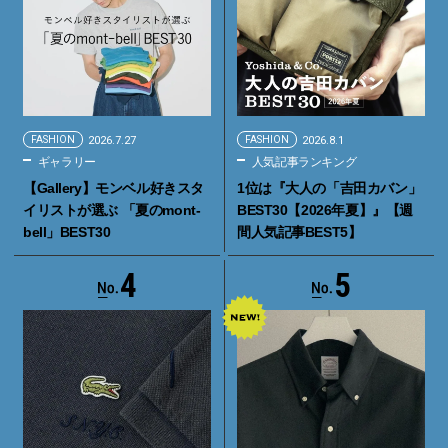
FASHION
2026.7.27
FASHION
2026.8.1
ギャラリー
人気記事ランキング
【Gallery】モンベル好きスタ
1位は『大人の「吉田カバン」
イリストが選ぶ 「夏のmont-
BEST30【2026年夏】』【週
bell」BEST30
間人気記事BEST5】
4
5