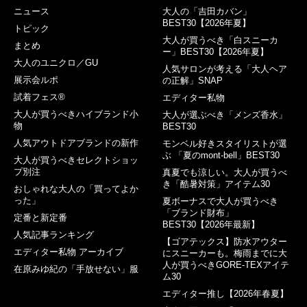
ニュース
大人の「吉田カバン」
BEST30【2026年夏】
トピック
大人が買うべき「白スニーカ
まとめ
ー」BEST30【2026年夏】
大人のユニクロ／GU
人気サロンが考える「大人ヘア
展示会ルポ
の正解」SNAP
試着フェス®︎
エディター私物
大人が買うべきハイブランド小
大人が選ぶべき「メンズ香水」
物
BEST30
人気アウトドアブランドの新作
モンベル好きスタイリストが選
ぶ 「夏のmont-bell」BEST30
大人が買うべきセレクトショッ
プ別注
真夏でも涼しい。大人が買うべ
き「酷暑対策」アイテム30
おしゃれな大人の「買ってよか
った」
夏ボーナスで大人が買うべき
「ブランド財布」
定番と新定番
BEST30【2026年最新】
人気記事ランキング
【ゴアテックス】防水アウター
エディター私物 アーカイブ
にスニーカーも。梅雨までに大
人が買うべきGORE-TEXアイテ
在原みゆ紀の「手放せない」服
ム30
エディター推し【2026年春夏】