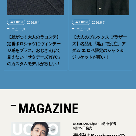
FASHION
2026.8.4
FASHION
2026.8.7
ニュース
ニュース
【差がつく大人のラコステ】
【大人のブルックス ブラザー
定番ポロシャツにヴィンテー
ズ】名品を「黒」で別注。ア
ジ感をプラス。おじさんぽく
ダム エ ロペ限定のシャツ＆
見えない「サタデーズ NYC」
ジャケットが買い！
のカスタムモデルが欲しい！
MAGAZINE
UOMO2026年8・9月合併号
6月25日発売
表紙はSuchmosの