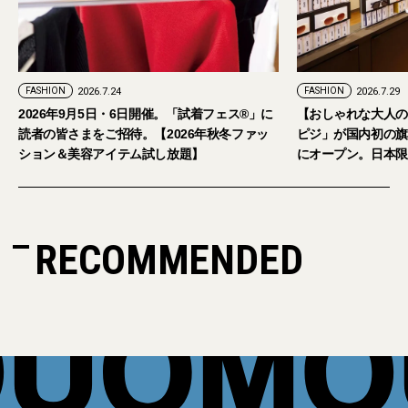
FASHION
2026.7.29
。「試着フェス®︎」に
【おしゃれな大人のアイウェア】パリ発「イジ
026年秋冬ファッ
ピジ」が国内初の旗艦店をキャットストリート
放題】
にオープン。日本限定サングラスも登場
RECOMMENDED