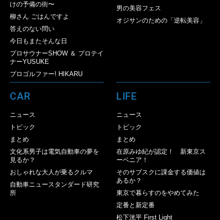
けの予備の街〜
男の美容フェス
柳さん ごはんですよ
オジサンのための「逆転美容」
答えのない問い
今日もまたそんな日
プロサウナーSHOW ＆ プロテイ
ナーYUSUKE
プロゴルファー! HIKARU
CAR
LIFE
ニュース
ニュース
トピック
トピック
まとめ
まとめ
文化系男子は電気自動車の夢を
在原みゆ紀が認定！ 新東京ス
見るか？
ーベニア！
おしゃれな大人が乗るクルマ
そのサブスクに課金する価値は
あるか？
自動車ニュースタンダード研究
所
東京で暮らすのをやめてみた
定番と新定番
松下洸平 First Light