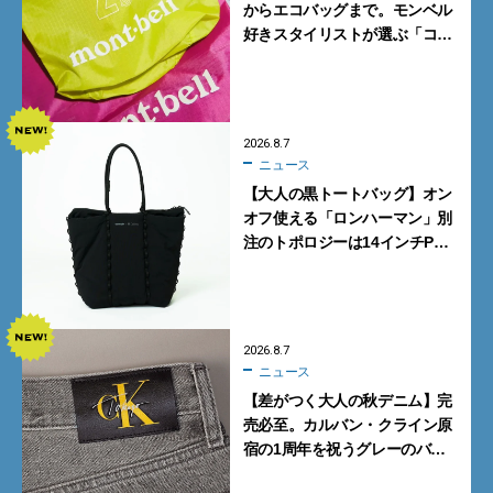
からエコバッグまで。モンベル
好きスタイリストが選ぶ「コス
パも最高な超軽量バッグ」5選
2026.8.7
ニュース
【大人の黒トートバッグ】オン
オフ使える「ロンハーマン」別
注のトポロジーは14インチPC
も収納可
2026.8.7
ニュース
【差がつく大人の秋デニム】完
売必至。カルバン・クライン原
宿の1周年を祝うグレーのバ
ギーデニムが数量限定発売