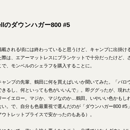
bellのダウンハガー800 #5
掲載される頃には終わっていると思うけど、キャンプに出掛け
た際は、エアーマットレスにブランケットで十分だったけど、
こで、モンベルのシェラフを購入することに。
キャンプの先輩、鶴田に何を買えばいいか聞いてみた。「バロウ
できるし、何といっても色がいいんで」。即ググったが、現れ
ワーイエロー。マジか、マジなのか…鶴田。いやいい色かもし
い。で、自分も色最重視で選んだのが「ダウンハガー800 #
アウトレットプライスで安かったのもある）。