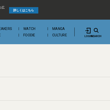
の広
詳しくはこちら
EAKERS
WATCH
MANGA
E
FOODIE
CULTURE
LOGIN
SEARCH