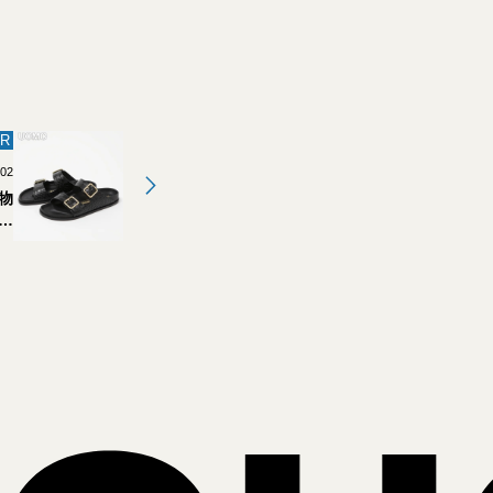
R
.02
物
レク
ナ