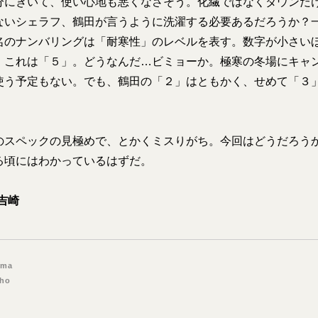
分にきいて、使い心地も悪くなさそう。化繊ではなくダウンだ
ないシェラフ、鶴田が言うように洗濯する必要あるだろうか？
名のナンバリングは「耐寒性」のレベルを表す。数字が小さい
。これは「５」。どうなんだ…ビミョーか。極寒の冬場にキャ
使う予定もない。でも、鶴田の「２」はともかく、せめて「３
？
のスペックの見極めで、とかくミスりがち。今回はどうだろう
る頃にはわかっているはずだ。
 吉崎
ima
Sho