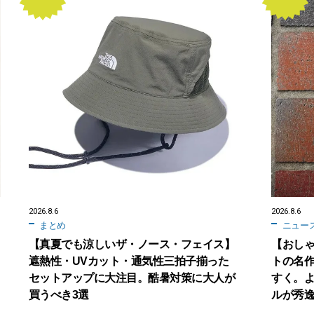
2026.8.6
2026.8.6
まとめ
ニュー
【真夏でも涼しいザ・ノース・フェイス】
【おし
遮熱性・UVカット・通気性三拍子揃った
トの名
セットアップに大注目。酷暑対策に大人が
すく。
買うべき3選
ルが秀