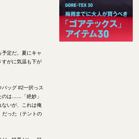
る予定だ。夏にキャ
さすがに気温も下が
バッグ #2一択っス
たのは……「絶妙」
れないが、これは俺
5」だった（テントの