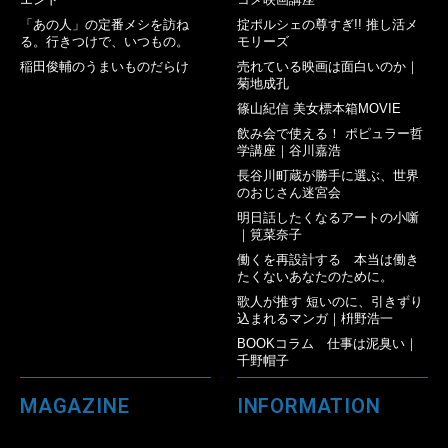
「あの人」の定番メシを訪ね
掟ポルシェの尊すぎ!! 推し活メ
る。行きつけで、いつもの。
モリーズ
稲田俊輔のうまいものだらけ
売れている映画は面白いのか｜
菊地成孔
篠山紀信 美女標本箱MOVIE
飲み会で使える！ ポピュラー哲
学講座｜谷川嘉浩
長谷川町蔵が勝手に選ぶ、世界
のおじさん迷宮会
明日話したくなるアートの小噺
｜筧菜奈子
働くを再設計する 本当は働き
たくないあなたのために。
歌人が推す 短いのに、引きずり
込まれるマンガ｜枡野浩一
BOOKコラム 仕事は泥臭い｜
千野帽子
MAGAZINE
INFORMATION