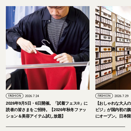
PR
FASHION
2026.7.29
。「試着フェス®︎」に
【おしゃれな大人のアイウェア】パリ発「イジ
026年秋冬ファッ
ピジ」が国内初の旗艦店をキャットストリート
放題】
にオープン。日本限定サングラスも登場