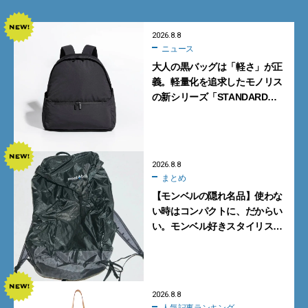
2026.8.8
ニュース
大人の黒バッグは「軽さ」が正
義。軽量化を追求したモノリス
の新シリーズ「STANDARD
Neutral」が快適すぎる！
2026.8.8
まとめ
【モンベルの隠れ名品】使わな
い時はコンパクトに、だからい
い。モンベル好きスタイリスト
がすすめる「たためるバッグ」
4選
2026.8.8