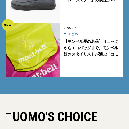
グレーを見逃すな
2026.8.7
まとめ
【モンベル夏の名品】リュック
からエコバッグまで。モンベル
好きスタイリストが選ぶ「コス
パも最高な超軽量バッグ」5選
UOMO'S CHOICE