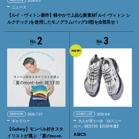
FASHION
2026.8.3
ニュース
【ルイ・ヴィトン新作】軽やかで上品な新素材｢ルイ･ヴィトン シ
ルクテック｣を使用したモノグラムバッグ10型を全部見せ！
2
3
FASHION
2026.7.27
UOMO LIST
2026.8.8
ギャラリー
大人が買うべき「白スニー
カー」BEST30【2026年夏】
【Gallery】モンベル好きスタ
ASICS
イリストが選ぶ 「夏のmont-