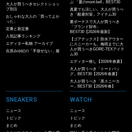
ぶ 「夏のmont-bell」BEST30
大人が買うべきセレクトショッ
プ別注
真夏でも涼しい。大人が買うべ
き「酷暑対策」アイテム30
おしゃれな大人の「買ってよか
った」
夏ボーナスで大人が買うべき
「ブランド財布」
定番と新定番
BEST30【2026年最新】
人気記事ランキング
【ゴアテックス】防水アウター
エディター私物 アーカイブ
にスニーカーも。梅雨までに大
人が買うべきGORE-TEXアイテ
在原みゆ紀の「手放せない」服
ム30
エディター推し【2026年春夏】
大人が買うべき「トートバッ
グ」BEST30【2026年春夏】
大人が買うべき「黒スニーカ
ー」BEST30【2026年春】
SNEAKERS
WATCH
ニュース
ニュース
トピック
トピック
まとめ
まとめ