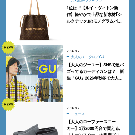
人気記事ランキング
1位は『【ルイ・ヴィトン新
作】軽やかで上品な新素材｢シ
ルクテック｣のモノグラムバッ
グ10型を全部見せ』【週間人気
記事BEST5】
2026.8.7
大人のユニクロ／GU
【大人のジーユー】SNSで超バ
ズってるカーディガンは？ 新
生「GU」2026年秋冬で大人メ
ンズが買うべき12選！【試着ル
ポ前編】
2026.8.7
ニュース
【大人のローファースニー
カー】1万2000円台で買える。
「ムーンスター」の限定ブルー