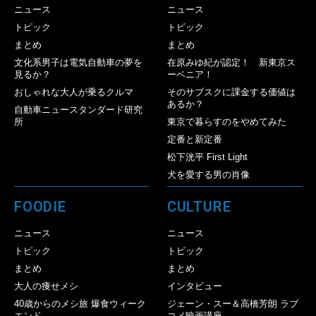
ニュース
ニュース
トピック
トピック
まとめ
まとめ
文化系男子は電気自動車の夢を
在原みゆ紀が認定！ 新東京ス
見るか？
ーベニア！
おしゃれな大人が乗るクルマ
そのサブスクに課金する価値は
あるか？
自動車ニュースタンダード研究
所
東京で暮らすのをやめてみた
定番と新定番
松下洸平 First Light
犬を愛する男の肖像
FOODIE
CULTURE
ニュース
ニュース
トピック
トピック
まとめ
まとめ
大人の痩せメシ
インタビュー
40歳からのメシ旅 爆食ウィーク
ジェーン・スー＆高橋芳朗 ラブ
エンド
コメ映画講座