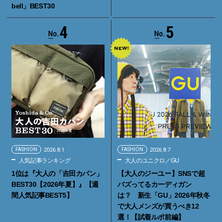
bell」BEST30
4
5
FASHION
2026.8.1
FASHION
2026.8.7
人気記事ランキング
大人のユニクロ／GU
1位は『大人の「吉田カバン」
【大人のジーユー】SNSで超
BEST30【2026年夏】』【週
バズってるカーディガン
間人気記事BEST5】
は？ 新生「GU」2026年秋冬
で大人メンズが買うべき12
選！【試着ルポ前編】