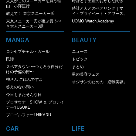
大人がこのスニーカーを買う理
時計と手土産のおかしな関係
由｜小澤匡行
時計と人とのペアリング｜マ
教えて！ 東京スニーカー氏
イ・プライベート・アワーズ。
東京スニーカー氏が選ぶ買うべ
UOMO Watch Academy
き大人スニーカー3選
MANGA
BEAUTY
コンセプチャル・ガール
ニュース
民譚
トピック
スペアタウン 〜つくろう自分だ
まとめ
けの予備の街〜
男の美容フェス
柳さん ごはんですよ
オジサンのための「逆転美容」
答えのない問い
今日もまたそんな日
プロサウナーSHOW ＆ プロテイ
ナーYUSUKE
プロゴルファー! HIKARU
CAR
LIFE