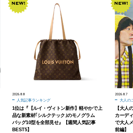
2026.8.8
2026.8.7
人気記事ランキング
大人の
1位は『【ルイ・ヴィトン新作】軽やかで上
【大人の
品な新素材｢シルクテック｣のモノグラム
カーディ
バッグ10型を全部見せ』【週間人気記事
で大人メ
BEST5】
前編】