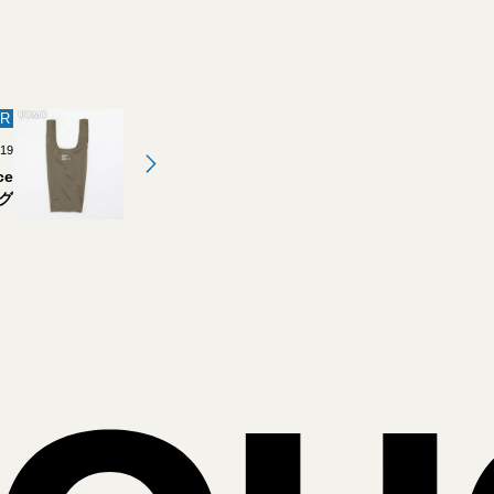
R
.19
ce
グ