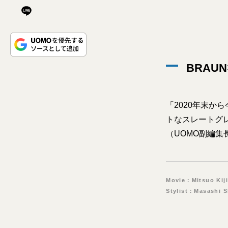
BRAUN×
「2020年末
トなスレートグ
（UOMO副編集
Movie：Mitsuo Kij
Stylist：Masashi 