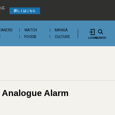
の広
詳しくはこちら
EAKERS
WATCH
MANGA
E
FOODIE
CULTURE
LOGIN
SEARCH
nalogue Alarm