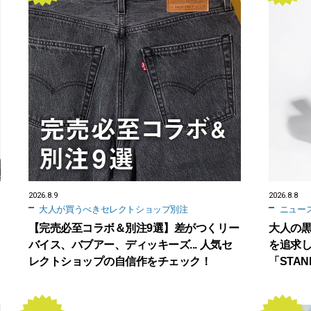
2026.8.9
2026.8.8
大人が買うべきセレクトショップ別注
ニュー
【完売必至コラボ＆別注9選】差がつくリー
大人の
バイス、バブアー、ディッキーズ... 人気セ
を追求
レクトショップの自信作をチェック！
「STAN