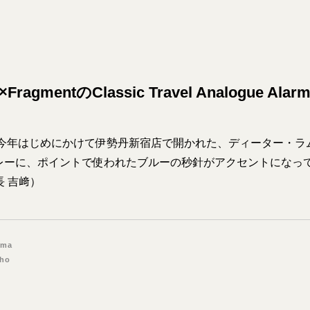
FragmentのClassic Travel Analogue Alarm
から今年はじめにかけて伊勢丹新宿店で開かれた、ディーター・ラ
レーに、ポイントで使われたブルーの秒針がアクセントになっ
長 吉﨑）
ima
Sho