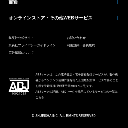
書籍
オンラインストア・その他WEBサービス
集英社公式サイト
お問い合わせ
集英社プライバシーガイドライン
利用規約・会員規約
広告掲載について
ABJマークは、この電子書店・電子書籍配信サービスが、著作権
者からコンテンツ使用許諾を得た正規版配信サービスであること
を示す登録商標(登録番号第6091713号)です。
ABJマークの詳細、ABJマークを掲示しているサービスの一覧は
こちら
© SHUEISHA INC. ALL RIGHTS RESERVED.