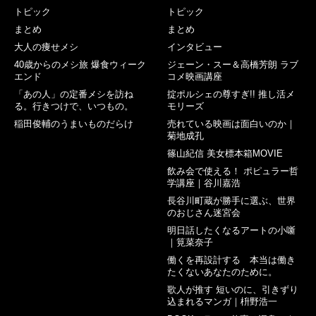
トピック
トピック
まとめ
まとめ
大人の痩せメシ
インタビュー
40歳からのメシ旅 爆食ウィーク
ジェーン・スー＆高橋芳朗 ラブ
エンド
コメ映画講座
「あの人」の定番メシを訪ね
掟ポルシェの尊すぎ!! 推し活メ
る。行きつけで、いつもの。
モリーズ
稲田俊輔のうまいものだらけ
売れている映画は面白いのか｜
菊地成孔
篠山紀信 美女標本箱MOVIE
飲み会で使える！ ポピュラー哲
学講座｜谷川嘉浩
長谷川町蔵が勝手に選ぶ、世界
のおじさん迷宮会
明日話したくなるアートの小噺
｜筧菜奈子
働くを再設計する 本当は働き
たくないあなたのために。
歌人が推す 短いのに、引きずり
込まれるマンガ｜枡野浩一