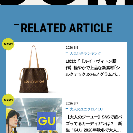
RELATED ARTICLE
2026.8.8
人気記事ランキング
1位は『【ルイ・ヴィトン新
作】軽やかで上品な新素材｢シ
ルクテック｣のモノグラムバッ
グ10型を全部見せ』【週間人気
記事BEST5】
2026.8.7
大人のユニクロ／GU
【大人のジーユー】SNSで超バ
ズってるカーディガンは？ 新
生「GU」2026年秋冬で大人メ