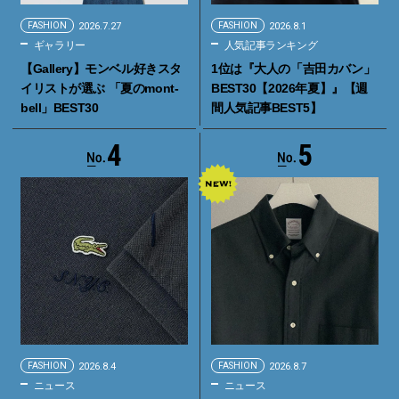
FASHION
2026.7.27
FASHION
2026.8.1
ギャラリー
人気記事ランキング
【Gallery】モンベル好きスタ
1位は『大人の「吉田カバン」
イリストが選ぶ 「夏のmont-
BEST30【2026年夏】』【週
bell」BEST30
間人気記事BEST5】
4
5
FASHION
2026.8.4
FASHION
2026.8.7
ニュース
ニュース