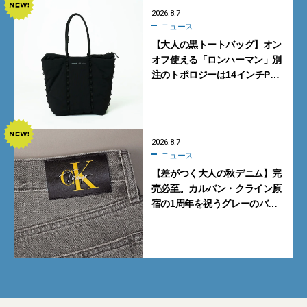
2026.8.7
ニュース
【大人の黒トートバッグ】オン
オフ使える「ロンハーマン」別
注のトポロジーは14インチPC
も収納可
2026.8.7
ニュース
【差がつく大人の秋デニム】完
売必至。カルバン・クライン原
宿の1周年を祝うグレーのバ
ギーデニムが数量限定発売