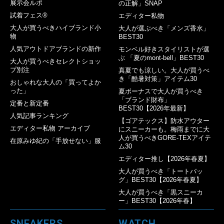
展示会ルポ
の正解」SNAP
試着フェス®︎
エディター私物
大人が買うべきハイブランド小
大人が選ぶべき「メンズ香水」
物
BEST30
人気アウトドアブランドの新作
モンベル好きスタイリストが選
ぶ 「夏のmont-bell」BEST30
大人が買うべきセレクトショッ
プ別注
真夏でも涼しい。大人が買うべ
き「酷暑対策」アイテム30
おしゃれな大人の「買ってよか
った」
夏ボーナスで大人が買うべき
「ブランド財布」
定番と新定番
BEST30【2026年最新】
人気記事ランキング
【ゴアテックス】防水アウター
エディター私物 アーカイブ
にスニーカーも。梅雨までに大
人が買うべきGORE-TEXアイテ
在原みゆ紀の「手放せない」服
ム30
エディター推し【2026年春夏】
大人が買うべき「トートバッ
グ」BEST30【2026年春夏】
大人が買うべき「黒スニーカ
ー」BEST30【2026年春】
SNEAKERS
WATCH