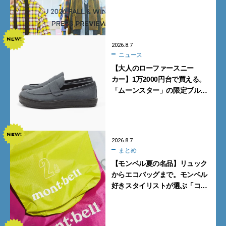
ンズが買うべき12選！【試着ル
ポ前編】
2026.8.7
ニュース
【大人のローファースニー
カー】1万2000円台で買える。
「ムーンスター」の限定ブルー
グレーを見逃すな
2026.8.7
まとめ
【モンベル夏の名品】リュック
からエコバッグまで。モンベル
好きスタイリストが選ぶ「コス
パも最高な超軽量バッグ」5選