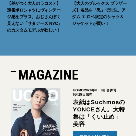
【差がつく大人のラコステ】
【大人のブルックス ブラザー
定番ポロシャツにヴィンテー
ズ】名品を「黒」で別注。ア
ジ感をプラス。おじさんぽく
ダム エ ロペ限定のシャツ＆
見えない「サタデーズ NYC」
ジャケットが買い！
のカスタムモデルが欲しい！
MAGAZINE
UOMO2026年8・9月合併号
6月25日発売
表紙はSuchmosの
YONCEさん。大特
集は「くい止め」
美容