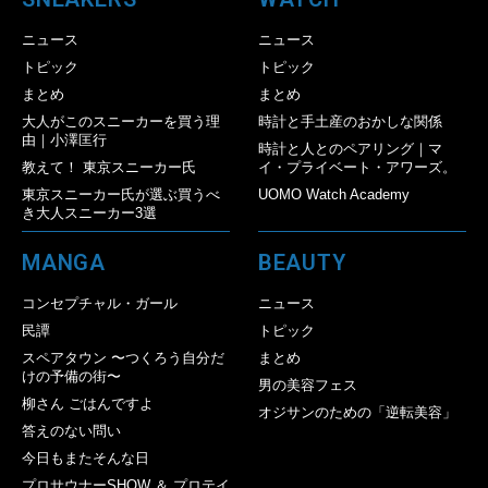
ニュース
ニュース
トピック
トピック
まとめ
まとめ
大人がこのスニーカーを買う理
時計と手土産のおかしな関係
由｜小澤匡行
時計と人とのペアリング｜マ
教えて！ 東京スニーカー氏
イ・プライベート・アワーズ。
東京スニーカー氏が選ぶ買うべ
UOMO Watch Academy
き大人スニーカー3選
MANGA
BEAUTY
コンセプチャル・ガール
ニュース
民譚
トピック
スペアタウン 〜つくろう自分だ
まとめ
けの予備の街〜
男の美容フェス
柳さん ごはんですよ
オジサンのための「逆転美容」
答えのない問い
今日もまたそんな日
プロサウナーSHOW ＆ プロテイ