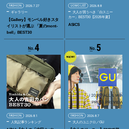
FASHION
2026.7.27
UOMO LIST
2026.8.8
ギャラリー
大人が買うべき「白スニー
カー」BEST30【2026年夏】
【Gallery】モンベル好きスタ
ASICS
イリストが選ぶ 「夏のmont-
bell」BEST30
4
5
FASHION
2026.8.1
FASHION
2026.8.7
人気記事ランキング
大人のユニクロ／GU