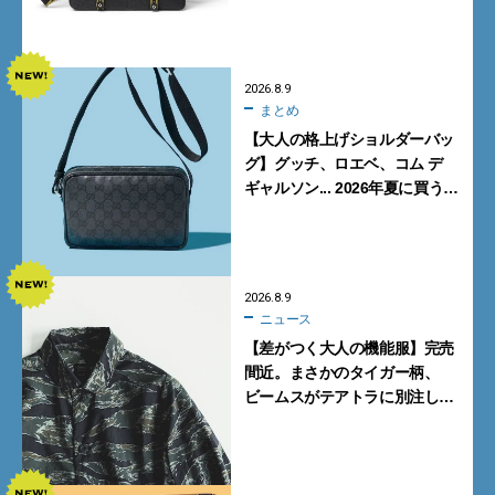
心地と美しい佇まいを両立
【FENDI】
2026.8.9
まとめ
【大人の格上げショルダーバッ
グ】グッチ、ロエベ、コム デ
ギャルソン... 2026年夏に買うべ
き新作5選
2026.8.9
ニュース
【差がつく大人の機能服】完売
間近。まさかのタイガー柄、
ビームスがテアトラに別注した
シャツ＆パンツを狙い撃ち！