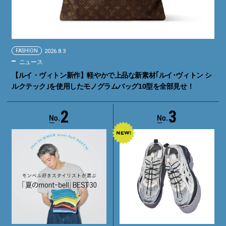
FASHION
2026.8.3
ニュース
【ルイ・ヴィトン新作】軽やかで上品な新素材｢ルイ･ヴィトン シ
ルクテック｣を使用したモノグラムバッグ10型を全部見せ！
2
3