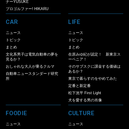
ナーYUSUKE
プロゴルファー! HIKARU
CAR
LIFE
ニュース
ニュース
トピック
トピック
まとめ
まとめ
文化系男子は電気自動車の夢を
在原みゆ紀が認定！ 新東京ス
見るか？
ーベニア！
おしゃれな大人が乗るクルマ
そのサブスクに課金する価値は
あるか？
自動車ニュースタンダード研究
所
東京で暮らすのをやめてみた
定番と新定番
松下洸平 First Light
犬を愛する男の肖像
FOODIE
CULTURE
ニュース
ニュース