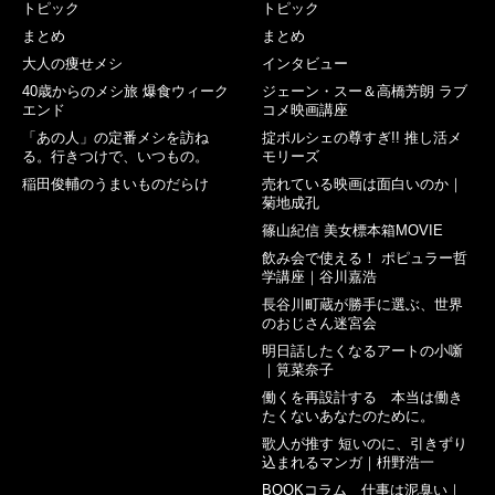
トピック
トピック
まとめ
まとめ
大人の痩せメシ
インタビュー
40歳からのメシ旅 爆食ウィーク
ジェーン・スー＆高橋芳朗 ラブ
エンド
コメ映画講座
「あの人」の定番メシを訪ね
掟ポルシェの尊すぎ!! 推し活メ
る。行きつけで、いつもの。
モリーズ
稲田俊輔のうまいものだらけ
売れている映画は面白いのか｜
菊地成孔
篠山紀信 美女標本箱MOVIE
飲み会で使える！ ポピュラー哲
学講座｜谷川嘉浩
長谷川町蔵が勝手に選ぶ、世界
のおじさん迷宮会
明日話したくなるアートの小噺
｜筧菜奈子
働くを再設計する 本当は働き
たくないあなたのために。
歌人が推す 短いのに、引きずり
込まれるマンガ｜枡野浩一
BOOKコラム 仕事は泥臭い｜