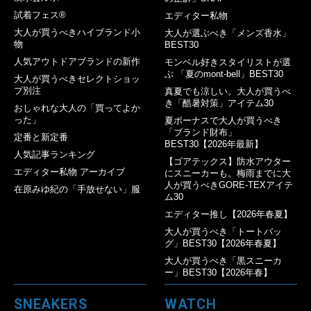
試着フェス®︎
エディター私物
大人が買うべきハイブランド小
大人が選ぶべき「メンズ香水」
物
BEST30
人気アウトドアブランドの新作
モンベル好きスタイリストが選
ぶ 「夏のmont-bell」BEST30
大人が買うべきセレクトショッ
プ別注
真夏でも涼しい。大人が買うべ
き「酷暑対策」アイテム30
おしゃれな大人の「買ってよか
った」
夏ボーナスで大人が買うべき
「ブランド財布」
定番と新定番
BEST30【2026年最新】
人気記事ランキング
【ゴアテックス】防水アウター
エディター私物 アーカイブ
にスニーカーも。梅雨までに大
人が買うべきGORE-TEXアイテ
在原みゆ紀の「手放せない」服
ム30
エディター推し【2026年春夏】
大人が買うべき「トートバッ
グ」BEST30【2026年春夏】
大人が買うべき「黒スニーカ
ー」BEST30【2026年春】
SNEAKERS
WATCH