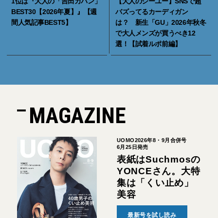
1位は『大人の「吉田カバン」
【大人のジーユー】SNSで超
BEST30【2026年夏】』【週
バズってるカーディガン
間人気記事BEST5】
は？ 新生「GU」2026年秋冬
で大人メンズが買うべき12
選！【試着ルポ前編】
MAGAZINE
UOMO2026年8・9月合併号
6月25日発売
表紙はSuchmosの
YONCEさん。大特
集は「くい止め」
美容
最新号を試し読み