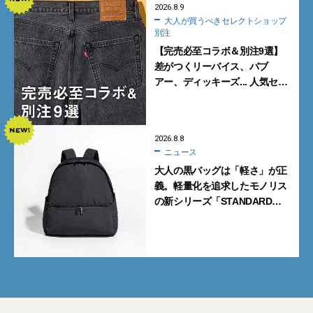
2026.8.9
大人が買うべきセレクトショップ
別注
【完売必至コラボ＆別注9選】
差がつくリーバイス、バブ
アー、ディッキーズ... 人気セレ
クトショップの自信作をチェッ
ク！
2026.8.8
ニュース
大人の黒バッグは「軽さ」が正
義。軽量化を追求したモノリス
の新シリーズ「STANDARD
Neutral」が快適すぎる！