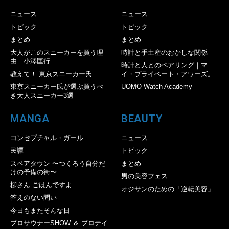
ニュース
ニュース
トピック
トピック
まとめ
まとめ
大人がこのスニーカーを買う理
時計と手土産のおかしな関係
由｜小澤匡行
時計と人とのペアリング｜マ
教えて！ 東京スニーカー氏
イ・プライベート・アワーズ。
東京スニーカー氏が選ぶ買うべ
UOMO Watch Academy
き大人スニーカー3選
MANGA
BEAUTY
コンセプチャル・ガール
ニュース
民譚
トピック
スペアタウン 〜つくろう自分だ
まとめ
けの予備の街〜
男の美容フェス
柳さん ごはんですよ
オジサンのための「逆転美容」
答えのない問い
今日もまたそんな日
プロサウナーSHOW ＆ プロテイ