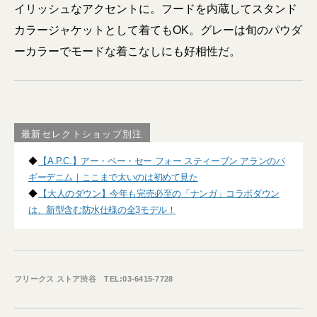
イリッシュなアクセントに。フードを内蔵してスタンド
カラージャケットとして着てもOK。グレーは旬のパウダ
ーカラーでモードな着こなしにも好相性だ。
最新セレクトショップ別注
◆
【A.P.C.】アー・ペー・セー フォー スティーブン アランのバ
ギーデニム｜ここまで太いのは初めて見た
◆
【大人のダウン】今年も完売必至の「ナンガ」コラボダウン
は、新型含む防水仕様の全3モデル！
フリークス ストア渋谷 TEL:03-6415-7728