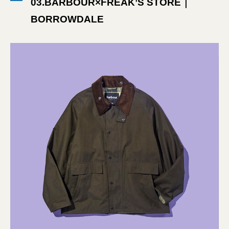
03.BARBOUR×FREAK’S STORE｜
BORROWDALE