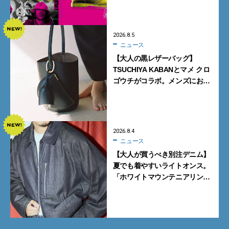
TOKYO」が原宿で開催
2026.8.5
ニュース
【大人の黒レザーバッグ】
TSUCHIYA KABANとマメ クロ
ゴウチがコラボ。メンズにおす
すめはアイコンバッグ
「Mayu」のラージサイズ
2026.8.4
ニュース
【大人が買うべき別注デニム】
夏でも着やすいライトオンス。
「ホワイトマウンテニアリン
グ」と「エカル」の初コラボ全
5型に注目