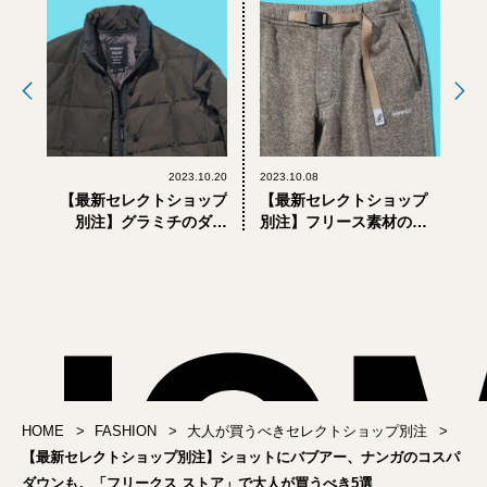
2023.10.20
2023.10.08
【最新セレクトショップ
【最新セレクトショップ
別注】グラミチのダウ
別注】フリース素材のグ
ン、クラークスのワラビ
ラミチにリバーシブルの
ー限定色も。「シップ
バブアーも。「アダム エ
ス」で大人が買うべき5選
ロペ」で大人が買うべき5
選
HOME
FASHION
大人が買うべきセレクトショップ別注
【最新セレクトショップ別注】ショットにバブアー、ナンガのコスパ
ダウンも。「フリークス ストア」で大人が買うべき5選