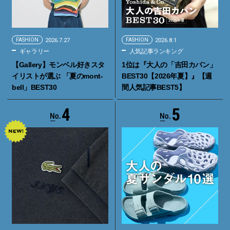
FASHION
2026.7.27
FASHION
2026.8.1
ギャラリー
人気記事ランキング
【Gallery】モンベル好きスタ
1位は『大人の「吉田カバン」
イリストが選ぶ 「夏のmont-
BEST30【2026年夏】』【週
bell」BEST30
間人気記事BEST5】
4
5