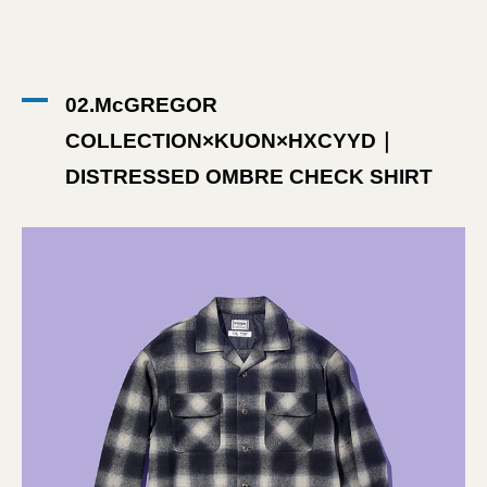
02.McGREGOR
COLLECTION×KUON×HXCYYD｜
DISTRESSED OMBRE CHECK SHIRT