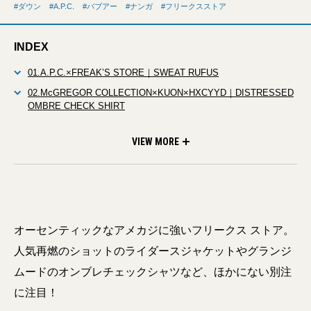
ダウン
A.P.C.
バブアー
ナンガ
フリークスストア
INDEX
01.A.P.C.×FREAK’S STORE｜SWEAT RUFUS
02.McGREGOR COLLECTION×KUON×HXCYYD｜DISTRESSED
OMBRE CHECK SHIRT
03.BARBOUR×FREAK’S STORE｜BORROWDALE
04.SCHOTT for FREAK’S STORE｜SEMI-DOUBLE RIDERS
05.NANGA×FREAK’S STORE｜DOWN JACKET
LEATHER JACKET
VIEW MORE
オーセンティックなアメカジに強いフリークス ストア。
人気再燃のショットのライダースジャケットやグランジ
ムードのオンブレチェックシャツなど、ほかにない別注
に注目！