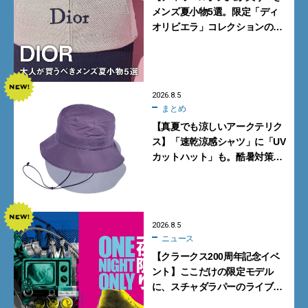
メンズ夏小物5選。限定「ディ
オリビエラ」コレクションの
バッグ＆ローファー、キャップ
に注目
2026.8.5
まとめ
【真夏でも涼しいアークテリク
ス】「速乾涼感シャツ」に「UV
カットハット」も。酷暑対策に
大人が買うべき4選
2026.8.5
ニュース
【クラークス200周年記念イベ
ント】ここだけの限定モデル
に、スチャダラパーのライブ
も。一夜限りの「CLARKS200