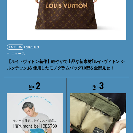
FASHION
2026.8.3
ニュース
【ルイ・ヴィトン新作】軽やかで上品な新素材｢ルイ･ヴィトン シ
ルクテック｣を使用したモノグラムバッグ10型を全部見せ！
2
3