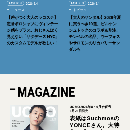
FASHION
2026.8.4
FASHION
2026.8.1
ニュース
トピック
【差がつく大人のラコステ】
【大人のサンダル】2026年夏
定番ポロシャツにヴィンテー
に買うべき10選。ビルケン
ジ感をプラス。おじさんぽく
シュトックのコラボ＆別注、
見えない「サタデーズ NYC」
モンベルの名品、ウーフォス
のカスタムモデルが欲しい！
やサロモンのリカバリーサン
ダルも
MAGAZINE
UOMO2026年8・9月合併号
6月25日発売
表紙はSuchmosの
YONCEさん。大特