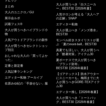
トピック
大人が買うべき「白スニーカ
まとめ
ー」BEST30【2026年夏】
大人のユニクロ／GU
人気サロンが考える「大人ヘア
展示会ルポ
の正解」SNAP
試着フェス®︎
エディター私物
大人が買うべきハイブランド小
大人が選ぶべき「メンズ香水」
物
BEST30
人気アウトドアブランドの新作
モンベル好きスタイリストが選
ぶ 「夏のmont-bell」BEST30
大人が買うべきセレクトショッ
プ別注
真夏でも涼しい。大人が買うべ
き「酷暑対策」アイテム30
おしゃれな大人の「買ってよか
った」
夏ボーナスで大人が買うべき
「ブランド財布」
定番と新定番
BEST30【2026年最新】
人気記事ランキング
【ゴアテックス】防水アウター
エディター私物 アーカイブ
にスニーカーも。梅雨までに大
人が買うべきGORE-TEXアイテ
在原みゆ紀の「手放せない」服
ム30
エディター推し【2026年春夏】
大人が買うべき「トートバッ
グ」BEST30【2026年春夏】