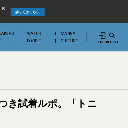
の広
詳しくはこちら
EAKERS
WATCH
MANGA
E
FOODIE
CULTURE
LOGIN
SEARCH
説つき試着ルポ。「トニ