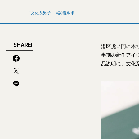
文化系男子
試着ルポ
SHARE!
港区虎ノ門に本社
半期の新作アイ
品説明に、文化