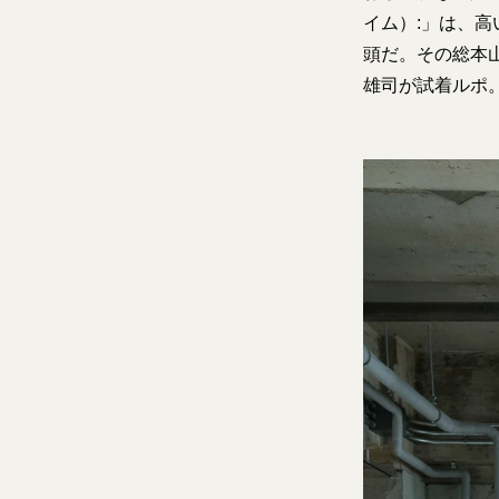
イム）:」は、
頭だ。その総本山であ
雄司が試着ルポ