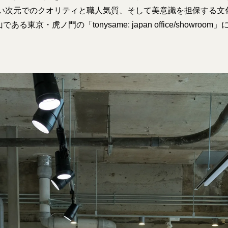
高い次元でのクオリティと職人気質、そして美意識を担保する文
る東京・虎ノ門の「tonysame: japan office/showro
。