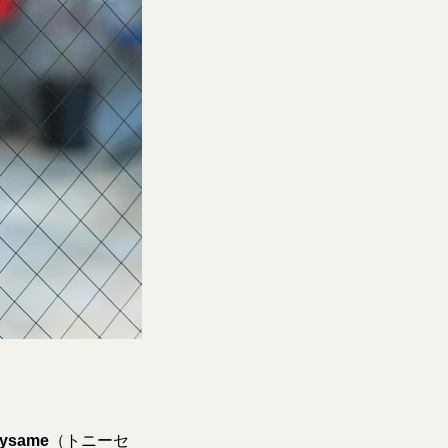
nysame
（トニーセ