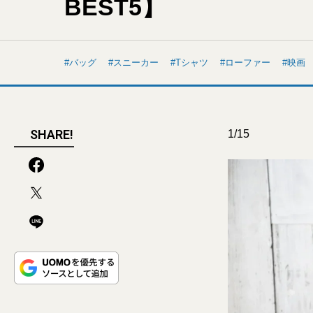
BEST5】
バッグ
スニーカー
Tシャツ
ローファー
映画
SHARE!
1/15