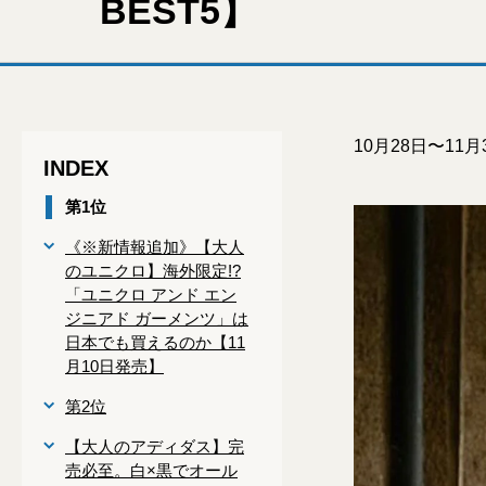
BEST5】
10月28日〜1
INDEX
第1位
《※新情報追加》【大人
のユニクロ】海外限定!?
「ユニクロ アンド エン
ジニアド ガーメンツ」は
日本でも買えるのか【11
月10日発売】
第2位
【大人のアディダス】完
売必至。白×黒でオール