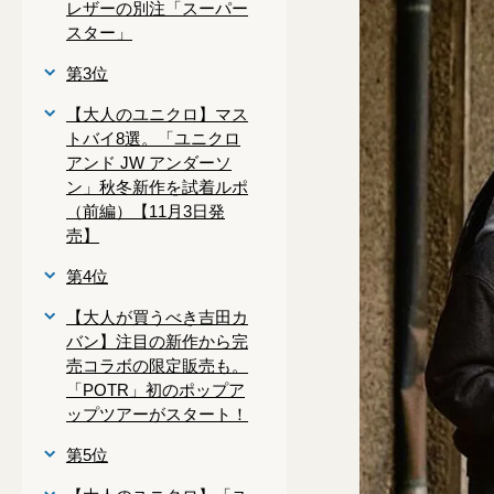
レザーの別注「スーパー
スター」
第3位
【大人のユニクロ】マス
トバイ8選。「ユニクロ
アンド JW アンダーソ
ン」秋冬新作を試着ルポ
（前編）【11月3日発
売】
第4位
【大人が買うべき吉田カ
バン】注目の新作から完
売コラボの限定販売も。
「POTR」初のポップア
ップツアーがスタート！
第5位