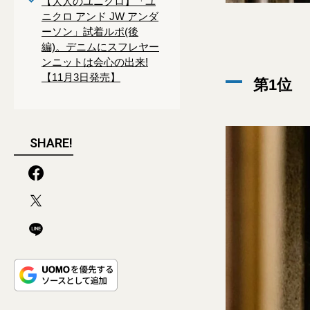
【大人のユニクロ】「ユ
ニクロ アンド JW アンダ
ーソン」試着ルポ(後
編)。デニムにスフレヤー
ンニットは会心の出来!
【11月3日発売】
第1位
SHARE!