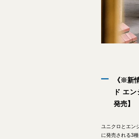
《※新
ド エン
発売】
ユニクロとエンジ
に発売される3