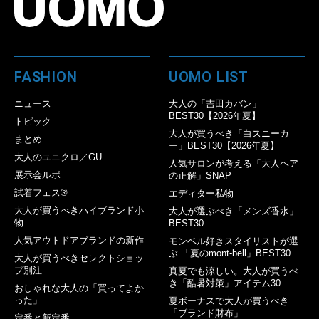
FASHION
UOMO LIST
ニュース
大人の「吉田カバン」
BEST30【2026年夏】
トピック
大人が買うべき「白スニーカ
まとめ
ー」BEST30【2026年夏】
大人のユニクロ／GU
人気サロンが考える「大人ヘア
展示会ルポ
の正解」SNAP
試着フェス®︎
エディター私物
大人が買うべきハイブランド小
大人が選ぶべき「メンズ香水」
物
BEST30
人気アウトドアブランドの新作
モンベル好きスタイリストが選
ぶ 「夏のmont-bell」BEST30
大人が買うべきセレクトショッ
プ別注
真夏でも涼しい。大人が買うべ
き「酷暑対策」アイテム30
おしゃれな大人の「買ってよか
った」
夏ボーナスで大人が買うべき
「ブランド財布」
定番と新定番