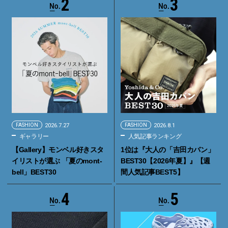
2
3
FASHION
2026.7.27
FASHION
2026.8.1
ギャラリー
人気記事ランキング
【Gallery】モンベル好きスタ
1位は『大人の「吉田カバン」
イリストが選ぶ 「夏のmont-
BEST30【2026年夏】』【週
bell」BEST30
間人気記事BEST5】
4
5