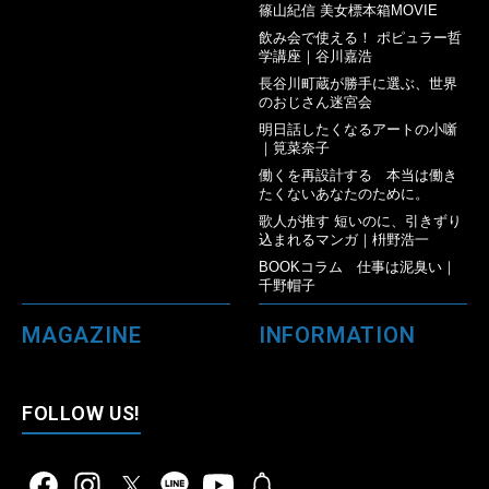
篠山紀信 美女標本箱MOVIE
飲み会で使える！ ポピュラー哲
学講座｜谷川嘉浩
長谷川町蔵が勝手に選ぶ、世界
のおじさん迷宮会
明日話したくなるアートの小噺
｜筧菜奈子
働くを再設計する 本当は働き
たくないあなたのために。
歌人が推す 短いのに、引きずり
込まれるマンガ｜枡野浩一
BOOKコラム 仕事は泥臭い｜
千野帽子
MAGAZINE
INFORMATION
FOLLOW US!