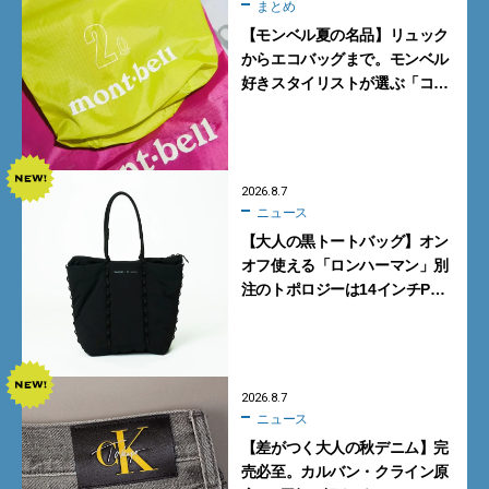
まとめ
【モンベル夏の名品】リュック
からエコバッグまで。モンベル
好きスタイリストが選ぶ「コス
パも最高な超軽量バッグ」5選
2026.8.7
ニュース
【大人の黒トートバッグ】オン
オフ使える「ロンハーマン」別
注のトポロジーは14インチPC
も収納可
2026.8.7
ニュース
【差がつく大人の秋デニム】完
売必至。カルバン・クライン原