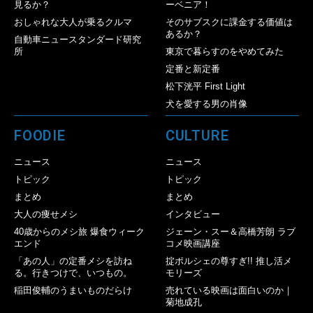
見るか？
ーベニア！
おしゃれな大人が乗るクルマ
そのサブスクに課金する価値は
あるか？
自動車ニュースタンダード研究
所
東京で暮らすのをやめてみた
定番と新定番
松下洸平 First Light
犬を愛する男の肖像
FOODIE
CULTURE
ニュース
ニュース
トピック
トピック
まとめ
まとめ
大人の痩せメシ
インタビュー
40歳からのメシ旅 爆食ウィーク
ジェーン・スー＆高橋芳朗 ラブ
エンド
コメ映画講座
「あの人」の定番メシを訪ね
掟ポルシェの尊すぎ!! 推し活メ
る。行きつけで、いつもの。
モリーズ
稲田俊輔のうまいものだらけ
売れている映画は面白いのか｜
菊地成孔