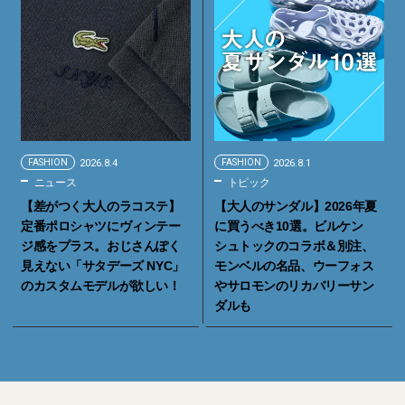
FASHION
2026.8.4
FASHION
2026.8.1
ニュース
トピック
【差がつく大人のラコステ】
【大人のサンダル】2026年夏
定番ポロシャツにヴィンテー
に買うべき10選。ビルケン
ジ感をプラス。おじさんぽく
シュトックのコラボ＆別注、
見えない「サタデーズ NYC」
モンベルの名品、ウーフォス
のカスタムモデルが欲しい！
やサロモンのリカバリーサン
ダルも