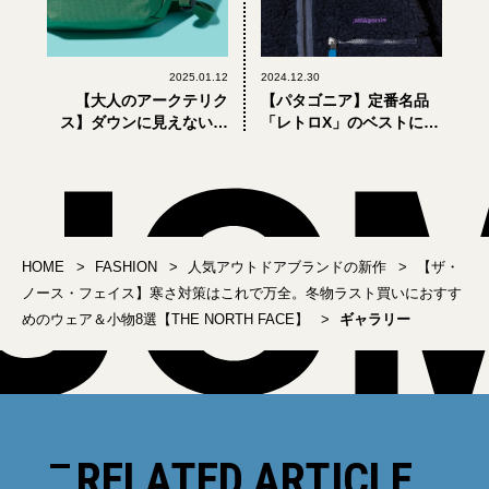
2025.01.12
2024.12.30
【大人のアークテリク
【パタゴニア】定番名品
ス】ダウンに見えない新
「レトロX」のベストに春
作ダウンや定番バッグの
先まで使える新型ダウン
新色も。今季ラストデリ
も。年末年始に「使え
バリーで大人が買うべき8
る」8選【patagonia】
選
HOME
FASHION
人気アウトドアブランドの新作
【ザ・
ノース・フェイス】寒さ対策はこれで万全。冬物ラスト買いにおすす
めのウェア＆小物8選【THE NORTH FACE】
ギャラリー
RELATED ARTICLE