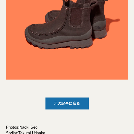
元の記事に戻る
Photos:Naoki Seo
Stylist:Takumi Urisaka