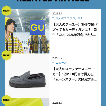
2026.8.7
大人のユニクロ／GU
【大人のジーユー】SNSで超バ
ズってるカーディガンは？ 新
生「GU」2026年秋冬で大人メ
ンズが買うべき12選！【試着ル
ポ前編】
2026.8.7
ニュース
【大人のローファースニー
カー】1万2000円台で買える。
「ムーンスター」の限定ブルー
グレーを見逃すな
2026.8.7