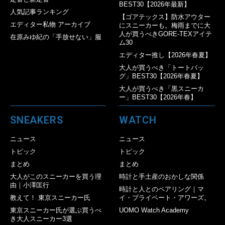
BEST30【2026年最新】
人気記事ランキング
【ゴアテックス】防水アウター
エディター私物 アーカイブ
にスニーカーも。梅雨までに大
人が買うべきGORE-TEXアイテ
在原みゆ紀の「手放せない」服
ム30
エディター推し【2026年春夏】
大人が買うべき「トートバッ
グ」BEST30【2026年春夏】
大人が買うべき「黒スニーカ
ー」BEST30【2026年春】
SNEAKERS
WATCH
ニュース
ニュース
トピック
トピック
まとめ
まとめ
大人がこのスニーカーを買う理
時計と手土産のおかしな関係
由｜小澤匡行
時計と人とのペアリング｜マ
教えて！ 東京スニーカー氏
イ・プライベート・アワーズ。
東京スニーカー氏が選ぶ買うべ
UOMO Watch Academy
き大人スニーカー3選