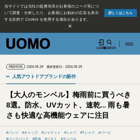
当サイトでは当社の提携先等がお客様のニーズ等につ
いて調査・分析したり、お客様にお勧めの広告を表示
詳しくはこちら
する目的で Cookie を使用する場合があります。
×
LOGIN
SEARCH
2026.05.29
最終更新日：2026.05.29
FASHION
人気アウトドアブランドの新作
【大人のモンベル】梅雨前に買うべき
8選。防水、UVカット、速乾... 雨も暑
さも快適な高機能ウェアに注目
パンツ
キャップ
ジャケット
シャツ
Tシャツ
パーカ
バックパック
防水
ベスト
モンベル