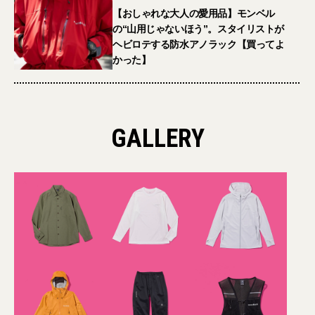
【おしゃれな大人の愛用品】モンベル
の“山用じゃないほう”。スタイリストが
ヘビロテする防水アノラック【買ってよ
かった】
GALLERY