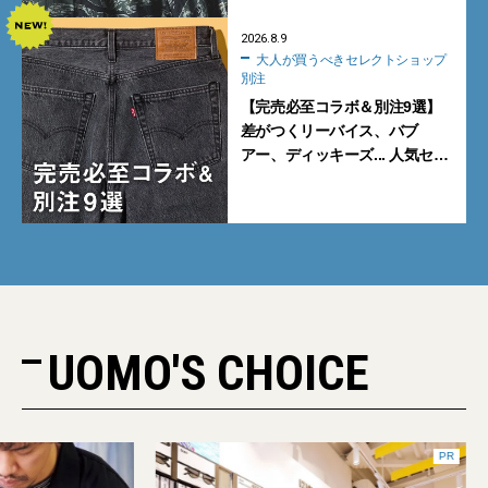
2026.8.9
大人が買うべきセレクトショップ
別注
【完売必至コラボ＆別注9選】
差がつくリーバイス、バブ
アー、ディッキーズ... 人気セレ
クトショップの自信作をチェッ
ク！
UOMO'S CHOICE
PR