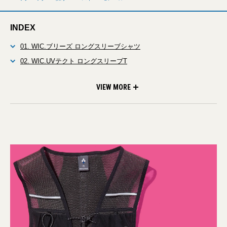
INDEX
01. WIC.ブリーズ ロングスリーブシャツ
02. WIC.UVテクト ロングスリーブT
03. WIC.UVテクト パーカ
04. レインハイカー ジャケット
05. ドライテック レインパンツ
06. クロスランナーベスト
07. メッシュ フレックスブリム キャップ
08. ヌプリパック 25
VIEW MORE