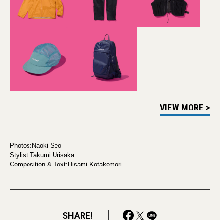
VIEW MORE >
Photos:Naoki Seo
Stylist:Takumi Urisaka
Composition & Text:Hisami Kotakemori
SHARE!