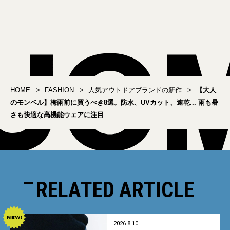
クホール」トートバッ
選。新型黒リュックに黒
グ、レトロなムードの
スリッポン、機能満載の
「ウォーター・ピープ
3WAYジャケットにも注目
ル」コレクション新作も
HOME
FASHION
人気アウトドアブランドの新作
【大人
のモンベル】梅雨前に買うべき8選。防水、UVカット、速乾... 雨も暑
さも快適な高機能ウェアに注目
RELATED ARTICLE
2026.8.10