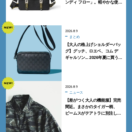
ンディ フロー」。軽やかな使い
心地と美しい佇まいを両立
【FENDI】
2026.8.9
まとめ
【大人の格上げショルダーバッ
グ】グッチ、ロエベ、コム デ
ギャルソン... 2026年夏に買うべ
き新作5選
2026.8.9
ニュース
【差がつく大人の機能服】完売
間近。まさかのタイガー柄、
ビームスがテアトラに別注した
シャツ＆パンツを狙い撃ち！