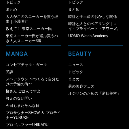
トピック
トピック
まとめ
まとめ
大人がこのスニーカーを買う理
時計と手土産のおかしな関係
由｜小澤匡行
時計と人とのペアリング｜マ
教えて！ 東京スニーカー氏
イ・プライベート・アワーズ。
東京スニーカー氏が選ぶ買うべ
UOMO Watch Academy
き大人スニーカー3選
MANGA
BEAUTY
コンセプチャル・ガール
ニュース
民譚
トピック
スペアタウン 〜つくろう自分だ
まとめ
けの予備の街〜
男の美容フェス
柳さん ごはんですよ
オジサンのための「逆転美容」
答えのない問い
今日もまたそんな日
プロサウナーSHOW ＆ プロテイ
ナーYUSUKE
プロゴルファー! HIKARU