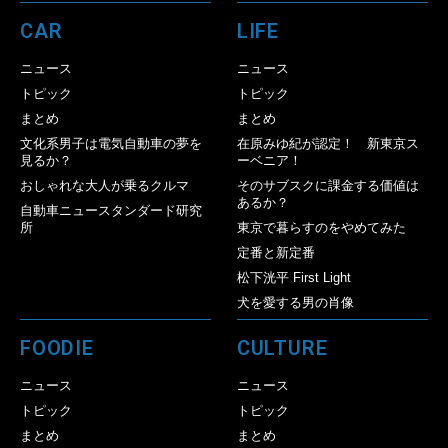
CAR
LIFE
ニュース
ニュース
トピック
トピック
まとめ
まとめ
文化系男子は電気自動車の夢を
在原みゆ紀が認定！ 新東京ス
見るか？
ーベニア！
おしゃれな大人が乗るクルマ
そのサブスクに課金する価値は
あるか？
自動車ニュースタンダード研究
所
東京で暮らすのをやめてみた
定番と新定番
松下洸平 First Light
犬を愛する男の肖像
FOODIE
CULTURE
ニュース
ニュース
トピック
トピック
まとめ
まとめ