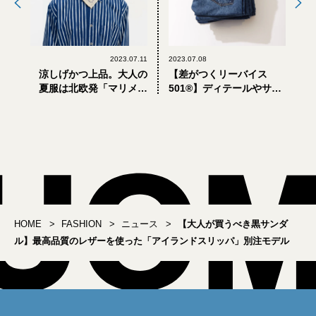
2023.07.11
2023.07.08
涼しげかつ上品。大人の
【差がつくリーバイス
夏服は北欧発「マリメッ
501®】ディテールやサイ
コ」
ズ感をアレンジ。大人が
買うべきは「ベイクルー
ズ別注モデル」
HOME
FASHION
ニュース
【大人が買うべき黒サンダ
ル】最高品質のレザーを使った「アイランドスリッパ」別注モデル