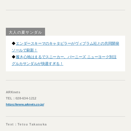
大人の夏サンダル
◆
エンダースキーマのキャタピラーがヴィブラム社との共同開発
ソールで刷新！
◆
履き心地はまるでスニーカー。バーニーズ ニューヨーク別注
グルカサンダルが快適すぎる！
ARKnets
TEL：028-634-1212
https://www.arknets.co.jp/
Text：Tetsu Takasuka