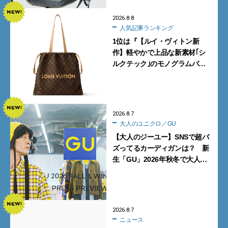
2026.8.8
人気記事ランキング
1位は『【ルイ・ヴィトン新
作】軽やかで上品な新素材｢シ
ルクテック｣のモノグラムバッ
グ10型を全部見せ』【週間人気
記事BEST5】
2026.8.7
大人のユニクロ／GU
【大人のジーユー】SNSで超バ
ズってるカーディガンは？ 新
生「GU」2026年秋冬で大人メ
ンズが買うべき12選！【試着ル
ポ前編】
2026.8.7
ニュース