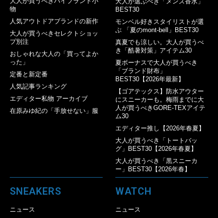
大人が買うべきハイブランド小
大人が選ぶべき「メンズ香水」
物
BEST30
人気アウトドアブランドの新作
モンベル好きスタイリストが選
ぶ 「夏のmont-bell」BEST30
大人が買うべきセレクトショッ
プ別注
真夏でも涼しい。大人が買うべ
き「酷暑対策」アイテム30
おしゃれな大人の「買ってよか
った」
夏ボーナスで大人が買うべき
「ブランド財布」
定番と新定番
BEST30【2026年最新】
人気記事ランキング
【ゴアテックス】防水アウター
エディター私物 アーカイブ
にスニーカーも。梅雨までに大
人が買うべきGORE-TEXアイテ
在原みゆ紀の「手放せない」服
ム30
エディター推し【2026年春夏】
大人が買うべき「トートバッ
グ」BEST30【2026年春夏】
大人が買うべき「黒スニーカ
ー」BEST30【2026年春】
SNEAKERS
WATCH
ニュース
ニュース