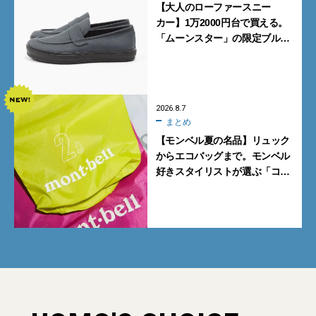
【大人のローファースニー
カー】1万2000円台で買える。
「ムーンスター」の限定ブルー
グレーを見逃すな
2026.8.7
まとめ
【モンベル夏の名品】リュック
からエコバッグまで。モンベル
好きスタイリストが選ぶ「コス
パも最高な超軽量バッグ」5選