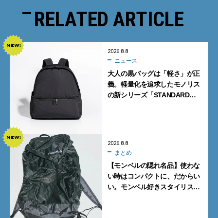
RELATED ARTICLE
2026.8.8
ニュース
大人の黒バッグは「軽さ」が正
義。軽量化を追求したモノリス
の新シリーズ「STANDARD
Neutral」が快適すぎる！
2026.8.8
まとめ
【モンベルの隠れ名品】使わな
い時はコンパクトに、だからい
い。モンベル好きスタイリスト
がすすめる「たためるバッグ」
4選