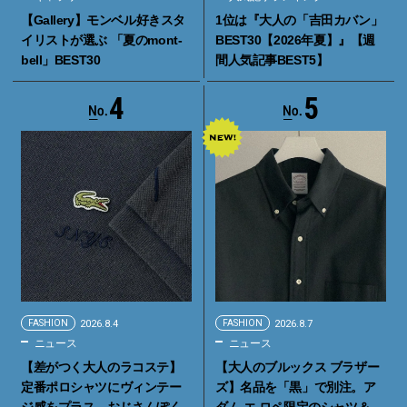
【Gallery】モンベル好きスタ
1位は『大人の「吉田カバン」
イリストが選ぶ 「夏のmont-
BEST30【2026年夏】』【週
bell」BEST30
間人気記事BEST5】
4
5
FASHION
2026.8.4
FASHION
2026.8.7
ニュース
ニュース
【差がつく大人のラコステ】
【大人のブルックス ブラザー
定番ポロシャツにヴィンテー
ズ】名品を「黒」で別注。ア