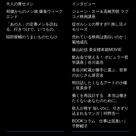
大人の痩せメシ
インタビュー
40歳からのメシ旅 爆食ウィーク
ジェーン・スー＆高橋芳朗 ラブ
エンド
コメ映画講座
「あの人」の定番メシを訪ね
掟ポルシェの尊すぎ!! 推し活メ
る。行きつけで、いつもの。
モリーズ
稲田俊輔のうまいものだらけ
売れている映画は面白いのか｜
菊地成孔
篠山紀信 美女標本箱MOVIE
飲み会で使える！ ポピュラー哲
学講座｜谷川嘉浩
長谷川町蔵が勝手に選ぶ、世界
のおじさん迷宮会
明日話したくなるアートの小噺
｜筧菜奈子
働くを再設計する 本当は働き
たくないあなたのために。
歌人が推す 短いのに、引きずり
込まれるマンガ｜枡野浩一
BOOKコラム 仕事は泥臭い｜
千野帽子