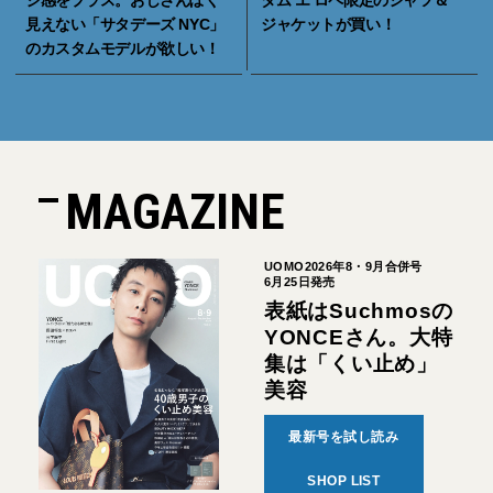
ジ感をプラス。おじさんぽく
ダム エ ロペ限定のシャツ＆
見えない「サタデーズ NYC」
ジャケットが買い！
のカスタムモデルが欲しい！
MAGAZINE
UOMO2026年8・9月合併号
6月25日発売
表紙はSuchmosの
YONCEさん。大特
集は「くい止め」
美容
最新号を試し読み
SHOP LIST