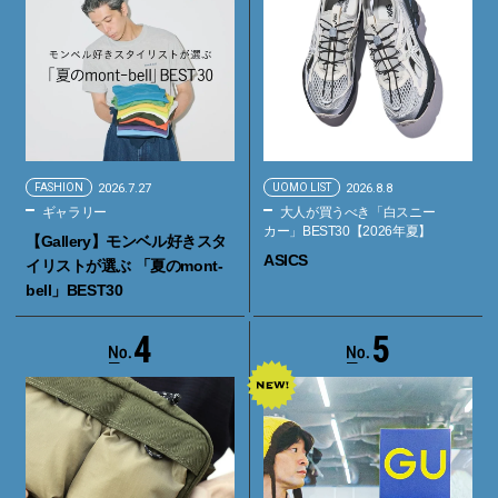
FASHION
2026.7.27
UOMO LIST
2026.8.8
ギャラリー
大人が買うべき「白スニー
カー」BEST30【2026年夏】
【Gallery】モンベル好きスタ
ASICS
イリストが選ぶ 「夏のmont-
bell」BEST30
4
5