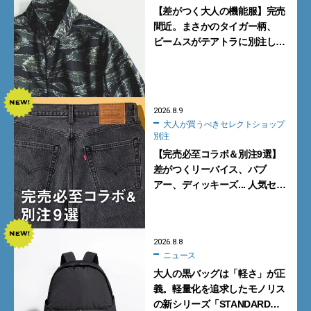
【差がつく大人の機能服】完売
間近。まさかのタイガー柄、
ビームスがテアトラに別注した
シャツ＆パンツを狙い撃ち！
2026.8.9
大人が買うべきセレクトショップ
別注
【完売必至コラボ＆別注9選】
差がつくリーバイス、バブ
アー、ディッキーズ... 人気セレ
クトショップの自信作をチェッ
ク！
2026.8.8
ニュース
大人の黒バッグは「軽さ」が正
義。軽量化を追求したモノリス
の新シリーズ「STANDARD