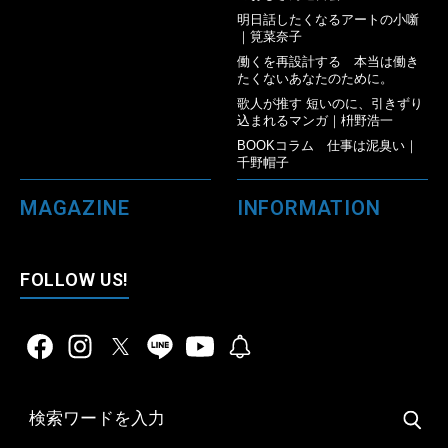
明日話したくなるアートの小噺
｜筧菜奈子
働くを再設計する 本当は働き
たくないあなたのために。
歌人が推す 短いのに、引きずり
込まれるマンガ｜枡野浩一
BOOKコラム 仕事は泥臭い｜
千野帽子
MAGAZINE
INFORMATION
FOLLOW US!