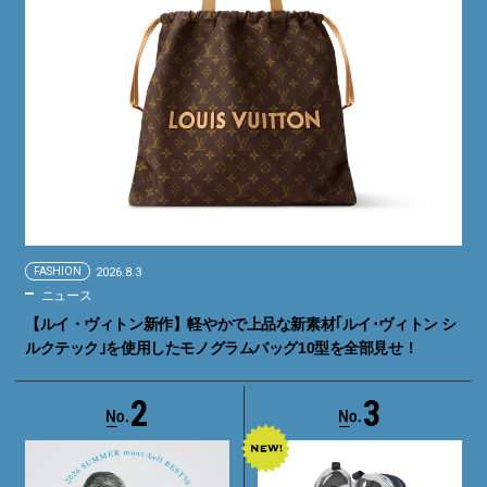
FASHION
2026.8.3
ニュース
【ルイ・ヴィトン新作】軽やかで上品な新素材｢ルイ･ヴィトン シ
ルクテック｣を使用したモノグラムバッグ10型を全部見せ！
2
3