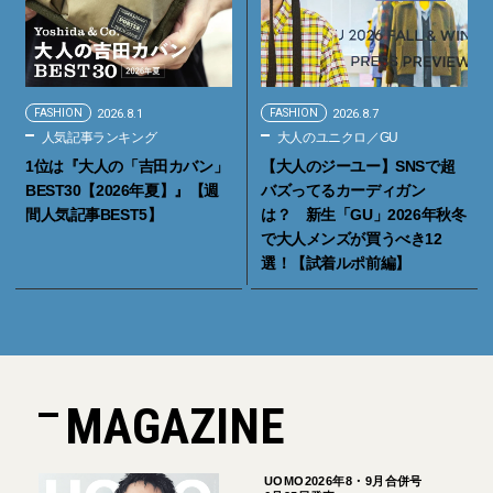
FASHION
2026.8.1
FASHION
2026.8.7
人気記事ランキング
大人のユニクロ／GU
1位は『大人の「吉田カバン」
【大人のジーユー】SNSで超
BEST30【2026年夏】』【週
バズってるカーディガン
間人気記事BEST5】
は？ 新生「GU」2026年秋冬
で大人メンズが買うべき12
選！【試着ルポ前編】
MAGAZINE
UOMO2026年8・9月合併号