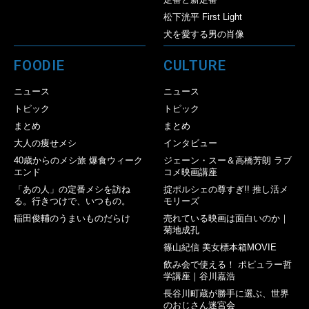
松下洸平 First Light
犬を愛する男の肖像
FOODIE
CULTURE
ニュース
ニュース
トピック
トピック
まとめ
まとめ
大人の痩せメシ
インタビュー
40歳からのメシ旅 爆食ウィーク
ジェーン・スー＆高橋芳朗 ラブ
エンド
コメ映画講座
「あの人」の定番メシを訪ね
掟ポルシェの尊すぎ!! 推し活メ
る。行きつけで、いつもの。
モリーズ
稲田俊輔のうまいものだらけ
売れている映画は面白いのか｜
菊地成孔
篠山紀信 美女標本箱MOVIE
飲み会で使える！ ポピュラー哲
学講座｜谷川嘉浩
長谷川町蔵が勝手に選ぶ、世界
のおじさん迷宮会