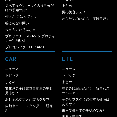
スペアタウン 〜つくろう自分だ
まとめ
けの予備の街〜
男の美容フェス
柳さん ごはんですよ
オジサンのための「逆転美容」
答えのない問い
今日もまたそんな日
プロサウナーSHOW ＆ プロテイ
ナーYUSUKE
プロゴルファー! HIKARU
CAR
LIFE
ニュース
ニュース
トピック
トピック
まとめ
まとめ
文化系男子は電気自動車の夢を
在原みゆ紀が認定！ 新東京ス
見るか？
ーベニア！
おしゃれな大人が乗るクルマ
そのサブスクに課金する価値は
あるか？
自動車ニュースタンダード研究
所
東京で暮らすのをやめてみた
定番と新定番