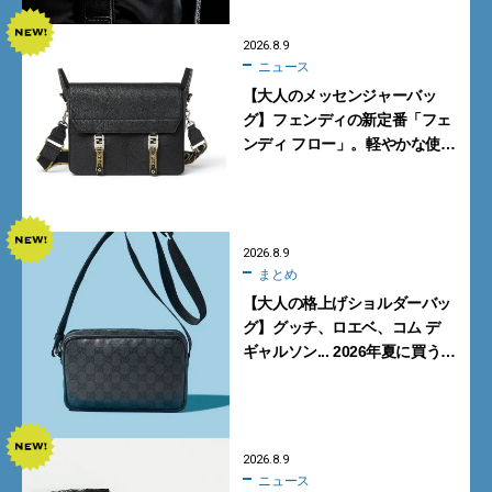
2026.8.9
ニュース
【大人のメッセンジャーバッ
グ】フェンディの新定番「フェ
ンディ フロー」。軽やかな使い
心地と美しい佇まいを両立
【FENDI】
2026.8.9
まとめ
【大人の格上げショルダーバッ
グ】グッチ、ロエベ、コム デ
ギャルソン... 2026年夏に買うべ
き新作5選
2026.8.9
ニュース