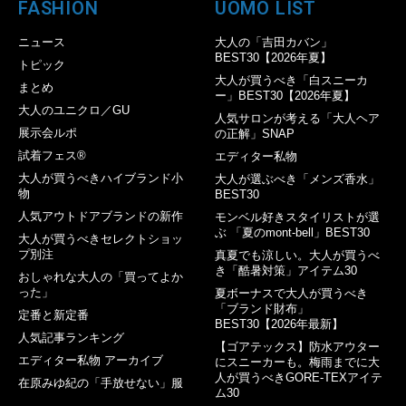
FASHION
UOMO LIST
ニュース
大人の「吉田カバン」
BEST30【2026年夏】
トピック
大人が買うべき「白スニーカ
まとめ
ー」BEST30【2026年夏】
大人のユニクロ／GU
人気サロンが考える「大人ヘア
展示会ルポ
の正解」SNAP
試着フェス®︎
エディター私物
大人が買うべきハイブランド小
大人が選ぶべき「メンズ香水」
物
BEST30
人気アウトドアブランドの新作
モンベル好きスタイリストが選
ぶ 「夏のmont-bell」BEST30
大人が買うべきセレクトショッ
プ別注
真夏でも涼しい。大人が買うべ
き「酷暑対策」アイテム30
おしゃれな大人の「買ってよか
った」
夏ボーナスで大人が買うべき
「ブランド財布」
定番と新定番
BEST30【2026年最新】
人気記事ランキング
【ゴアテックス】防水アウター
エディター私物 アーカイブ
にスニーカーも。梅雨までに大
人が買うべきGORE-TEXアイテ
在原みゆ紀の「手放せない」服
ム30