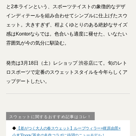
と2本ラインという、スポーツテイストの象徴的なデザ
インディテールを組み合わせてシンプルに仕上げたスウ
ェット。大きすぎず、程よくゆとりのある絶妙なサイズ
感はKontorならでは。色合いも適度に褪せた、いなたい
雰囲気が今の気分に馴染む。
発売は3月18日（土）レショップ 渋谷店にて。旬のレト
ロスポーツで定番のスウェットスタイルを今年らしくア
ップデートしたい。
スウェットに関するおすすめ記事はコレ！
◆
【差がつく大人の春スウェット】ループウィラー×梶原由景×
小木”Poggy”基史の名作コラボに待望のニューモデル！