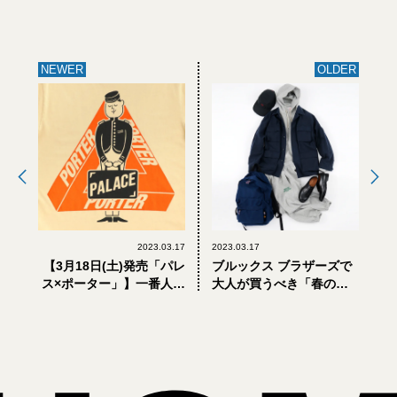
NEWER
OLDER
2023.03.17
2023.03.17
【3月18日(土)発売「パレ
ブルックス ブラザーズで
ス×ポーター」】一番人気
大人が買うべき「春のシ
は、ミニポーチ合体型ミ
ョートアウター」3選
リタリーブルゾン