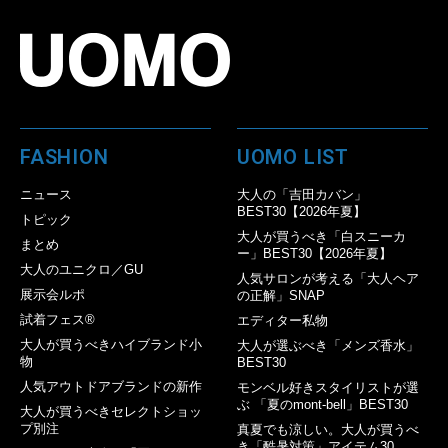
FASHION
UOMO LIST
ニュース
大人の「吉田カバン」
BEST30【2026年夏】
トピック
大人が買うべき「白スニーカ
まとめ
ー」BEST30【2026年夏】
大人のユニクロ／GU
人気サロンが考える「大人ヘア
展示会ルポ
の正解」SNAP
試着フェス®︎
エディター私物
大人が買うべきハイブランド小
大人が選ぶべき「メンズ香水」
物
BEST30
人気アウトドアブランドの新作
モンベル好きスタイリストが選
ぶ 「夏のmont-bell」BEST30
大人が買うべきセレクトショッ
プ別注
真夏でも涼しい。大人が買うべ
き「酷暑対策」アイテム30