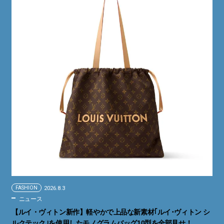
FASHION
2026.8.3
ニュース
【ルイ・ヴィトン新作】軽やかで上品な新素材｢ルイ･ヴィトン シ
ルクテック｣を使用したモノグラムバッグ10型を全部見せ！