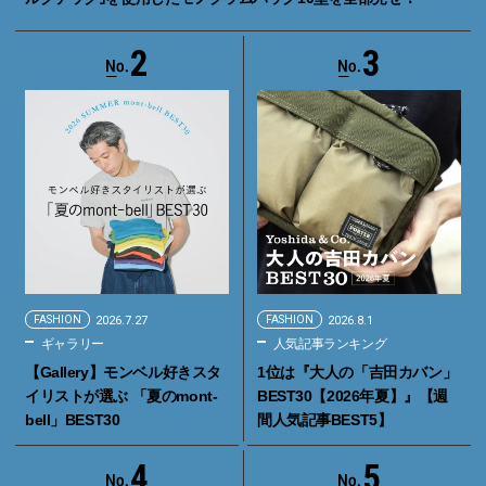
2
3
FASHION
2026.7.27
FASHION
2026.8.1
ギャラリー
人気記事ランキング
【Gallery】モンベル好きスタ
1位は『大人の「吉田カバン」
イリストが選ぶ 「夏のmont-
BEST30【2026年夏】』【週
bell」BEST30
間人気記事BEST5】
4
5