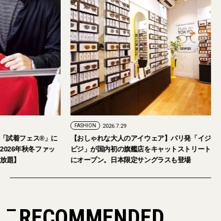
7.24
FASHION
2026.7.29
日・6日開催。「試着フェス®︎」に
【おしゃれな大人のアイウェア】パリ
ご招待。【2026年秋冬ファッ
ピジ」が国内初の旗艦店をキャットス
イテム試し放題】
にオープン。日本限定サングラスも登
RECOMMENDED