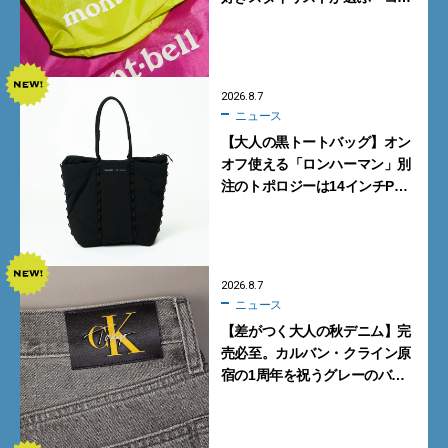
パも最高な超軽量バッグ」5選
2026.8.7
ニュース
【大人の黒トートバッグ】オン
オフ使える「ロンハーマン」別
注のトポロジーは14インチPC
も収納可
2026.8.7
ニュース
【差がつく大人の秋デニム】完
売必至。カルバン・クライン原
宿の1周年を祝うグレーのバ
ギーデニムが数量限定発売