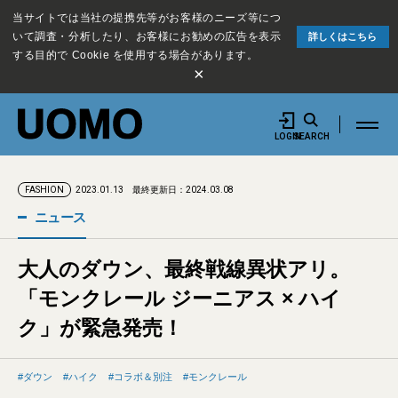
当サイトでは当社の提携先等がお客様のニーズ等につ
いて調査・分析したり、お客様にお勧めの広告を表示
詳しくはこちら
する目的で Cookie を使用する場合があります。
×
LOGIN
SEARCH
2023.01.13
最終更新日：2024.03.08
FASHION
ニュース
大人のダウン、最終戦線異状アリ。
「モンクレール ジーニアス × ハイ
ク」が緊急発売！
ダウン
ハイク
コラボ＆別注
モンクレール