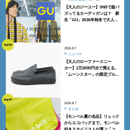
【大人のジーユー】SNSで超バ
ズってるカーディガンは？ 新
生「GU」2026年秋冬で大人メ
ンズが買うべき12選！【試着ル
ポ前編】
2026.8.7
ニュース
【大人のローファースニー
カー】1万2000円台で買える。
「ムーンスター」の限定ブルー
グレーを見逃すな
2026.8.7
まとめ
【モンベル夏の名品】リュック
からエコバッグまで。モンベル
好きスタイリストが選ぶ「コス