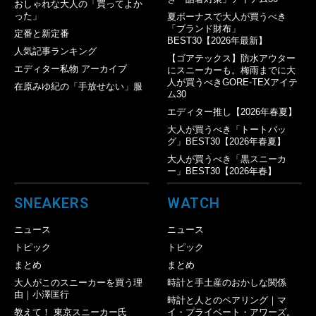
おしゃれな大人の「買ってよか
った」
夏ボーナスで大人が買うべき
「ブランド財布」
定番と新定番
BEST30【2026年最新】
人気記事ランキング
【ゴアテックス】防水アウター
エディター私物 アーカイブ
にスニーカーも。梅雨までに大
人が買うべきGORE-TEXアイテ
在原みゆ紀の「手放せない」服
ム30
エディター推し【2026年春夏】
大人が買うべき「トートバッ
グ」BEST30【2026年春夏】
大人が買うべき「黒スニーカ
ー」BEST30【2026年春】
SNEAKERS
WATCH
ニュース
ニュース
トピック
トピック
まとめ
まとめ
大人がこのスニーカーを買う理
時計と手土産のおかしな関係
由｜小澤匡行
時計と人とのペアリング｜マ
教えて！ 東京スニーカー氏
イ・プライベート・アワーズ。