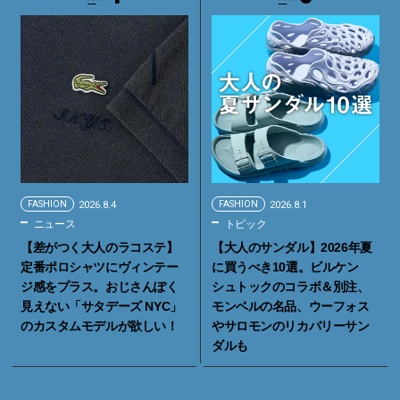
FASHION
2026.8.4
FASHION
2026.8.1
ニュース
トピック
【差がつく大人のラコステ】
【大人のサンダル】2026年夏
定番ポロシャツにヴィンテー
に買うべき10選。ビルケン
ジ感をプラス。おじさんぽく
シュトックのコラボ＆別注、
見えない「サタデーズ NYC」
モンベルの名品、ウーフォス
のカスタムモデルが欲しい！
やサロモンのリカバリーサン
ダルも