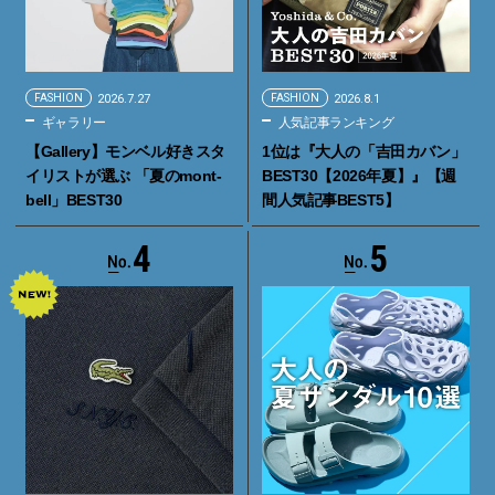
FASHION
2026.7.27
FASHION
2026.8.1
ギャラリー
人気記事ランキング
【Gallery】モンベル好きスタ
1位は『大人の「吉田カバン」
イリストが選ぶ 「夏のmont-
BEST30【2026年夏】』【週
bell」BEST30
間人気記事BEST5】
4
5