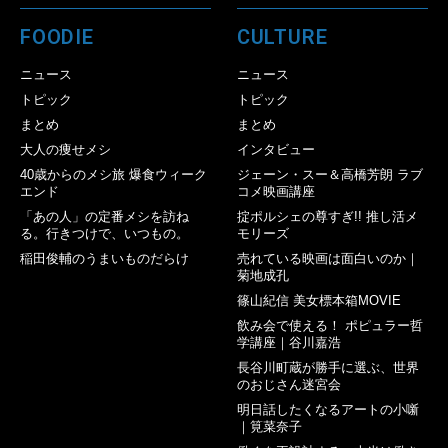
FOODIE
CULTURE
ニュース
ニュース
トピック
トピック
まとめ
まとめ
大人の痩せメシ
インタビュー
40歳からのメシ旅 爆食ウィーク
ジェーン・スー＆高橋芳朗 ラブ
エンド
コメ映画講座
「あの人」の定番メシを訪ね
掟ポルシェの尊すぎ!! 推し活メ
る。行きつけで、いつもの。
モリーズ
稲田俊輔のうまいものだらけ
売れている映画は面白いのか｜
菊地成孔
篠山紀信 美女標本箱MOVIE
飲み会で使える！ ポピュラー哲
学講座｜谷川嘉浩
長谷川町蔵が勝手に選ぶ、世界
のおじさん迷宮会
明日話したくなるアートの小噺
｜筧菜奈子