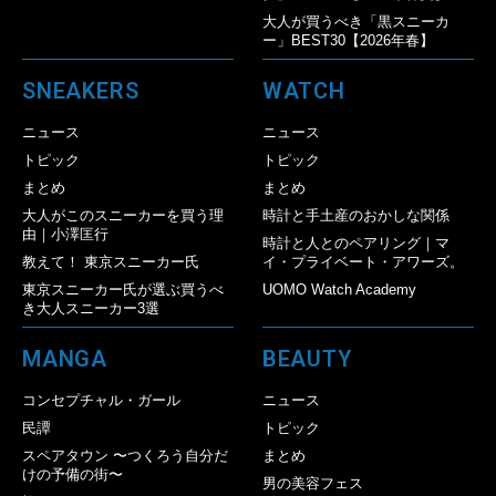
大人が買うべき「黒スニーカ
ー」BEST30【2026年春】
SNEAKERS
WATCH
ニュース
ニュース
トピック
トピック
まとめ
まとめ
大人がこのスニーカーを買う理
時計と手土産のおかしな関係
由｜小澤匡行
時計と人とのペアリング｜マ
教えて！ 東京スニーカー氏
イ・プライベート・アワーズ。
東京スニーカー氏が選ぶ買うべ
UOMO Watch Academy
き大人スニーカー3選
MANGA
BEAUTY
コンセプチャル・ガール
ニュース
民譚
トピック
スペアタウン 〜つくろう自分だ
まとめ
けの予備の街〜
男の美容フェス