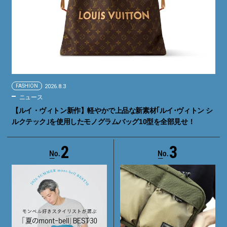
FASHION
2026.8.3
ニュース
【ルイ・ヴィトン新作】軽やかで上品な新素材｢ルイ･ヴィトン シ
ルクテック｣を使用したモノグラムバッグ10型を全部見せ！
2
3