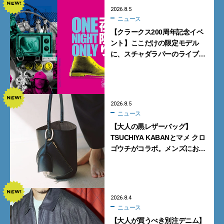
2026.8.5
ニュース
【クラークス200周年記念イベ
ント】ここだけの限定モデル
に、スチャダラパーのライブ
も。一夜限りの「CLARKS200
TOKYO」が原宿で開催
2026.8.5
ニュース
【大人の黒レザーバッグ】
TSUCHIYA KABANとマメ クロ
ゴウチがコラボ。メンズにおす
すめはアイコンバッグ
「Mayu」のラージサイズ
2026.8.4
ニュース
【大人が買うべき別注デニム】