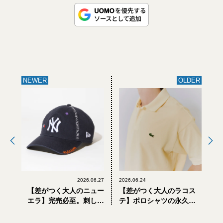
NEWER
OLDER
2026.06.27
2026.06.24
【差がつく大人のニュー
【差がつく大人のラコス
エラ】完売必至。刺し子
テ】ポロシャツの永久名
職人とのコラボキャップ
品「L.12.12」をビオトー
第2弾が6月27日発売！
プが初別注。今着たいゆ