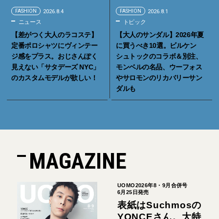
FASHION
2026.8.4
FASHION
2026.8.1
ニュース
トピック
【差がつく大人のラコステ】
【大人のサンダル】2026年夏
定番ポロシャツにヴィンテー
に買うべき10選。ビルケン
ジ感をプラス。おじさんぽく
シュトックのコラボ＆別注、
見えない「サタデーズ NYC」
モンベルの名品、ウーフォス
のカスタムモデルが欲しい！
やサロモンのリカバリーサン
ダルも
MAGAZINE
UOMO2026年8・9月合併号
6月25日発売
表紙はSuchmosの
YONCEさん。大特