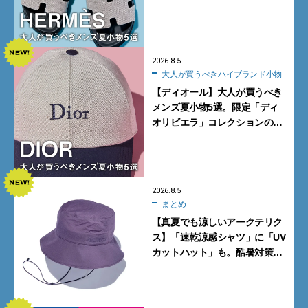
カーフ、旬のボートモカシンに
注目
2026.8.5
大人が買うべきハイブランド小物
【ディオール】大人が買うべき
メンズ夏小物5選。限定「ディ
オリビエラ」コレクションの
バッグ＆ローファー、キャップ
に注目
2026.8.5
まとめ
【真夏でも涼しいアークテリク
ス】「速乾涼感シャツ」に「UV
カットハット」も。酷暑対策に
大人が買うべき4選