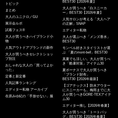
BEST30【2026年夏】
トピック
大人が買うべき「白スニーカ
まとめ
ー」BEST30【2026年夏】
大人のユニクロ／GU
人気サロンが考える「大人ヘア
展示会ルポ
の正解」SNAP
試着フェス®︎
エディター私物
大人が買うべきハイブランド小
大人が選ぶべき「メンズ香水」
物
BEST30
人気アウトドアブランドの新作
モンベル好きスタイリストが選
ぶ 「夏のmont-bell」BEST30
大人が買うべきセレクトショッ
プ別注
真夏でも涼しい。大人が買うべ
き「酷暑対策」アイテム30
おしゃれな大人の「買ってよか
った」
夏ボーナスで大人が買うべき
「ブランド財布」
定番と新定番
BEST30【2026年最新】
人気記事ランキング
【ゴアテックス】防水アウター
エディター私物 アーカイブ
にスニーカーも。梅雨までに大
人が買うべきGORE-TEXアイテ
在原みゆ紀の「手放せない」服
ム30
エディター推し【2026年春夏】
大人が買うべき「トートバッ
グ」BEST30【2026年春夏】