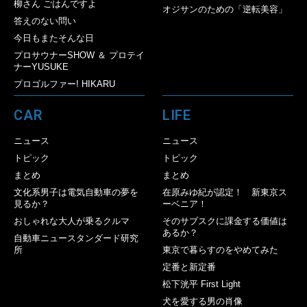
柳さん ごはんですよ
オジサンのための「逆転美容」
答えのない問い
今日もまたそんな日
プロサウナーSHOW ＆ プロテイ
ナーYUSUKE
プロゴルファー! HIKARU
CAR
LIFE
ニュース
ニュース
トピック
トピック
まとめ
まとめ
文化系男子は電気自動車の夢を
在原みゆ紀が認定！ 新東京ス
見るか？
ーベニア！
おしゃれな大人が乗るクルマ
そのサブスクに課金する価値は
あるか？
自動車ニュースタンダード研究
所
東京で暮らすのをやめてみた
定番と新定番
松下洸平 First Light
犬を愛する男の肖像