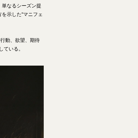
、単なるシーズン提
を示した“マニフェ
代、行動、欲望、期待
している。