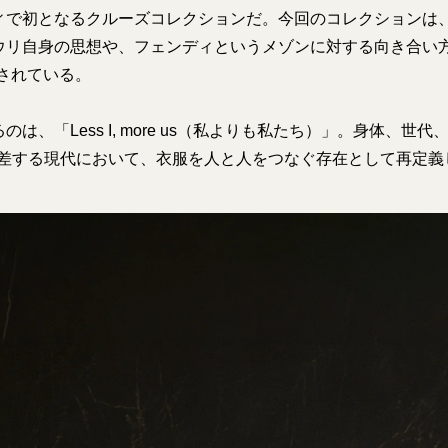
ィで初となるクルーズコレクションだ。今回のコレクションは
ウリ自身の思想や、フェンディというメゾンに対する向き合い方
されている。
は、「Less I, more us（私よりも私たち）」。身体、世
交差する現代において、衣服を人と人をつなぐ存在として再定義