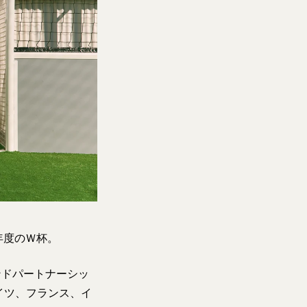
年度のＷ杯。
ンドパートナーシッ
イツ、フランス、イ