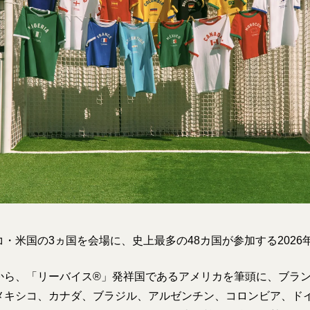
・米国の3ヵ国を会場に、史上最多の48カ国が参加する2026
から、「リーバイス®」発祥国であるアメリカを筆頭に、ブラ
メキシコ、カナダ、ブラジル、アルゼンチン、コロンビア、ド