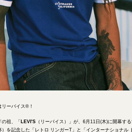
はリーバイス®！
ドの祖、「
LEVI'S
（リーバイス）」が、6月11日(木)に開幕す
杯）を記念した「レトロ リンガーT」と「インターナショナル 