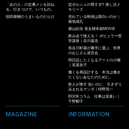
「あの人」の定番メシを訪ね
掟ポルシェの尊すぎ!! 推し活メ
る。行きつけで、いつもの。
モリーズ
稲田俊輔のうまいものだらけ
売れている映画は面白いのか｜
菊地成孔
篠山紀信 美女標本箱MOVIE
飲み会で使える！ ポピュラー哲
学講座｜谷川嘉浩
長谷川町蔵が勝手に選ぶ、世界
のおじさん迷宮会
明日話したくなるアートの小噺
｜筧菜奈子
働くを再設計する 本当は働き
たくないあなたのために。
歌人が推す 短いのに、引きずり
込まれるマンガ｜枡野浩一
BOOKコラム 仕事は泥臭い｜
千野帽子
MAGAZINE
INFORMATION