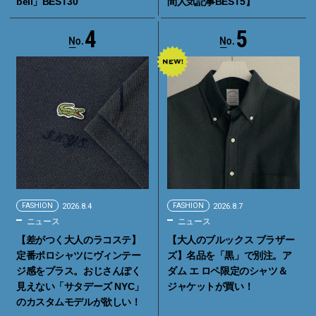
bell」BEST30
間人気記事BEST5】
4
5
FASHION
2026.8.4
FASHION
2026.8.7
ニュース
ニュース
【差がつく大人のラコステ】
【大人のブルックス ブラザー
定番ポロシャツにヴィンテー
ズ】名品を「黒」で別注。ア
ジ感をプラス。おじさんぽく
ダム エ ロペ限定のシャツ＆
見えない「サタデーズ NYC」
ジャケットが買い！
のカスタムモデルが欲しい！