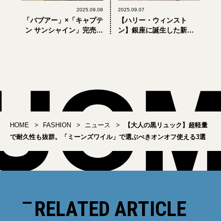
2025.09.08
2025.09.07
「バブアー」×「キャプテ
【ハリー・ウィンスト
ン サンシャイン」完売必
ン】銀座に誕生した新た
至のコラボ秋アウター3型
なフラッグシップ・サロ
をチェック【9月11日発
ンの内装をチェック！
売】
【HARRY WINSTON】
HOME
FASHION
ニュース
【大人の黒リュック】超軽量
で耐久性も抜群。「ミーンズワイル」で選ぶべきオンオフ使える3選
RELATED ARTICLE