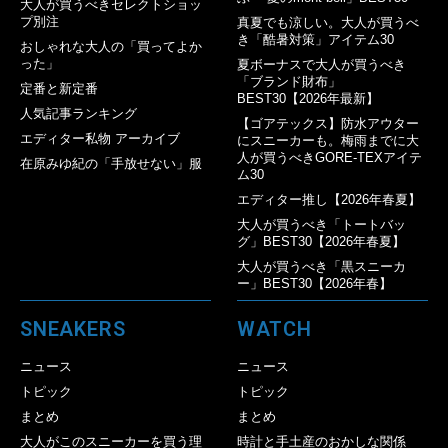
大人が買うべきセレクトショッ
プ別注
真夏でも涼しい。大人が買うべ
き「酷暑対策」アイテム30
おしゃれな大人の「買ってよか
った」
夏ボーナスで大人が買うべき
「ブランド財布」
定番と新定番
BEST30【2026年最新】
人気記事ランキング
【ゴアテックス】防水アウター
エディター私物 アーカイブ
にスニーカーも。梅雨までに大
人が買うべきGORE-TEXアイテ
在原みゆ紀の「手放せない」服
ム30
エディター推し【2026年春夏】
大人が買うべき「トートバッ
グ」BEST30【2026年春夏】
大人が買うべき「黒スニーカ
ー」BEST30【2026年春】
SNEAKERS
WATCH
ニュース
ニュース
トピック
トピック
まとめ
まとめ
大人がこのスニーカーを買う理
時計と手土産のおかしな関係