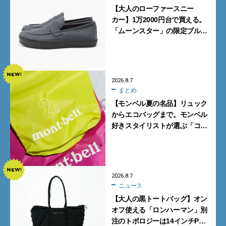
【大人のローファースニー
カー】1万2000円台で買える。
「ムーンスター」の限定ブルー
グレーを見逃すな
2026.8.7
まとめ
【モンベル夏の名品】リュック
からエコバッグまで。モンベル
好きスタイリストが選ぶ「コス
パも最高な超軽量バッグ」5選
2026.8.7
ニュース
【大人の黒トートバッグ】オン
オフ使える「ロンハーマン」別
注のトポロジーは14インチPC