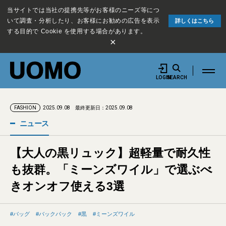
当サイトでは当社の提携先等がお客様のニーズ等につ
いて調査・分析したり、お客様にお勧めの広告を表示
詳しくはこちら
する目的で Cookie を使用する場合があります。
×
LOGIN
SEARCH
2025.09.08
最終更新日：2025.09.08
FASHION
ニュース
【大人の黒リュック】超軽量で耐久性
も抜群。「ミーンズワイル」で選ぶべ
きオンオフ使える3選
バッグ
バックパック
黒
ミーンズワイル