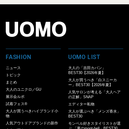
FASHION
UOMO LIST
ニュース
大人の「吉田カバン」
BEST30【2026年夏】
トピック
大人が買うべき「白スニーカ
まとめ
ー」BEST30【2026年夏】
大人のユニクロ／GU
人気サロンが考える「大人ヘア
展示会ルポ
の正解」SNAP
試着フェス®︎
エディター私物
大人が買うべきハイブランド小
大人が選ぶべき「メンズ香水」
物
BEST30
人気アウトドアブランドの新作
モンベル好きスタイリストが選
ぶ 「夏のmont-bell」BEST30