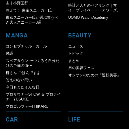
由｜小澤匡行
時計と人とのペアリング｜マ
教えて！ 東京スニーカー氏
イ・プライベート・アワーズ。
東京スニーカー氏が選ぶ買うべ
UOMO Watch Academy
き大人スニーカー3選
MANGA
BEAUTY
コンセプチャル・ガール
ニュース
民譚
トピック
スペアタウン 〜つくろう自分だ
まとめ
けの予備の街〜
男の美容フェス
柳さん ごはんですよ
オジサンのための「逆転美容」
答えのない問い
今日もまたそんな日
プロサウナーSHOW ＆ プロテイ
ナーYUSUKE
プロゴルファー! HIKARU
CAR
LIFE