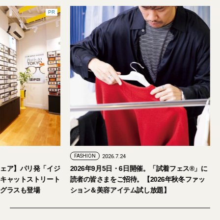
PR
FASHION
2026.7.29
FASHION
2026.7.24
【おしゃれな大人のアイウェア】パリ発「イジ
2026年9月5日・6
ピジ」が国内初の旗艦店をキャットストリート
読者の皆さまをご招
にオープン。日本限定サングラスも登場
ション＆美容アイテ