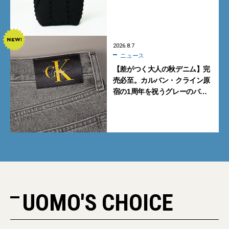
も収納可
2026.8.7
ニュース
【差がつく大人の秋デニム】完
売必至。カルバン・クライン原
宿の1周年を祝うグレーのバ
ギーデニムが数量限定発売
UOMO'S CHOICE