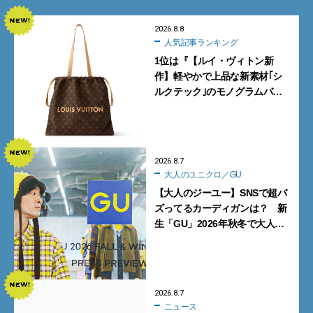
2026.8.8
人気記事ランキング
1位は『【ルイ・ヴィトン新
作】軽やかで上品な新素材｢シ
ルクテック｣のモノグラムバッ
グ10型を全部見せ』【週間人気
記事BEST5】
2026.8.7
大人のユニクロ／GU
【大人のジーユー】SNSで超バ
ズってるカーディガンは？ 新
生「GU」2026年秋冬で大人メ
ンズが買うべき12選！【試着ル
ポ前編】
2026.8.7
ニュース