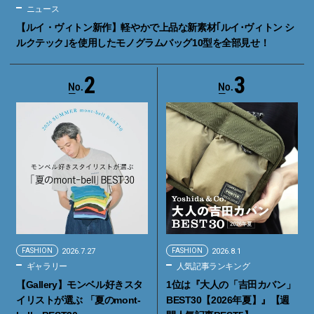
ニュース
【ルイ・ヴィトン新作】軽やかで上品な新素材｢ルイ･ヴィトン シ
ルクテック｣を使用したモノグラムバッグ10型を全部見せ！
2
3
FASHION
2026.7.27
FASHION
2026.8.1
ギャラリー
人気記事ランキング
【Gallery】モンベル好きスタ
1位は『大人の「吉田カバン」
イリストが選ぶ 「夏のmont-
BEST30【2026年夏】』【週