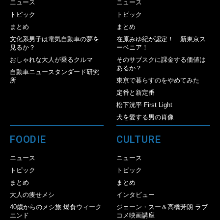
ニュース
ニュース
トピック
トピック
まとめ
まとめ
文化系男子は電気自動車の夢を
在原みゆ紀が認定！ 新東京ス
見るか？
ーベニア！
おしゃれな大人が乗るクルマ
そのサブスクに課金する価値は
あるか？
自動車ニュースタンダード研究
所
東京で暮らすのをやめてみた
定番と新定番
松下洸平 First Light
犬を愛する男の肖像
FOODIE
CULTURE
ニュース
ニュース
トピック
トピック
まとめ
まとめ
大人の痩せメシ
インタビュー
40歳からのメシ旅 爆食ウィーク
ジェーン・スー＆高橋芳朗 ラブ
エンド
コメ映画講座