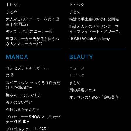
トピック
トピック
まとめ
まとめ
大人がこのスニーカーを買う理
時計と手土産のおかしな関係
由｜小澤匡行
時計と人とのペアリング｜マ
教えて！ 東京スニーカー氏
イ・プライベート・アワーズ。
東京スニーカー氏が選ぶ買うべ
UOMO Watch Academy
き大人スニーカー3選
MANGA
BEAUTY
コンセプチャル・ガール
ニュース
民譚
トピック
スペアタウン 〜つくろう自分だ
まとめ
けの予備の街〜
男の美容フェス
柳さん ごはんですよ
オジサンのための「逆転美容」
答えのない問い
今日もまたそんな日
プロサウナーSHOW ＆ プロテイ
ナーYUSUKE
プロゴルファー! HIKARU