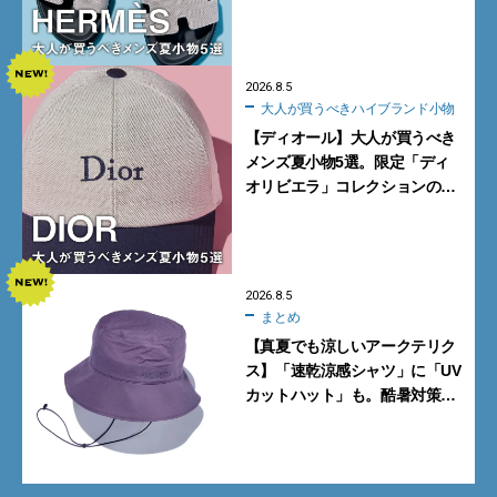
カーフ、旬のボートモカシンに
注目
2026.8.5
大人が買うべきハイブランド小物
【ディオール】大人が買うべき
メンズ夏小物5選。限定「ディ
オリビエラ」コレクションの
バッグ＆ローファー、キャップ
に注目
2026.8.5
まとめ
【真夏でも涼しいアークテリク
ス】「速乾涼感シャツ」に「UV
カットハット」も。酷暑対策に
大人が買うべき4選