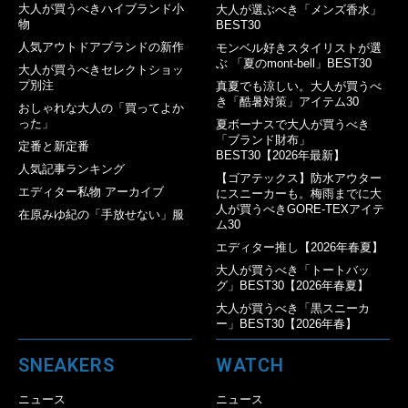
大人が買うべきハイブランド小
大人が選ぶべき「メンズ香水」
物
BEST30
人気アウトドアブランドの新作
モンベル好きスタイリストが選
ぶ 「夏のmont-bell」BEST30
大人が買うべきセレクトショッ
プ別注
真夏でも涼しい。大人が買うべ
き「酷暑対策」アイテム30
おしゃれな大人の「買ってよか
った」
夏ボーナスで大人が買うべき
「ブランド財布」
定番と新定番
BEST30【2026年最新】
人気記事ランキング
【ゴアテックス】防水アウター
エディター私物 アーカイブ
にスニーカーも。梅雨までに大
人が買うべきGORE-TEXアイテ
在原みゆ紀の「手放せない」服
ム30
エディター推し【2026年春夏】
大人が買うべき「トートバッ
グ」BEST30【2026年春夏】
大人が買うべき「黒スニーカ
ー」BEST30【2026年春】
SNEAKERS
WATCH
ニュース
ニュース