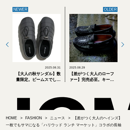
NEWER
OLDER
2025.08.31
2025.08.29
【大人の秋サンダル】数
【差がつく大人のローフ
量限定。ビームスでしか
ァー】完売必至。キーン
買えない特別仕様の「ス
の名作「UNEEK」が極上
ブ」を先取り
の履き心地はそのまま
に、レザーローファーに
なった！【8月29日発売】
HOME
FASHION
ニュース
【差がつく大人のヘインズ】
一枚でもサマになる「ハリウッド ランチ マーケット」コラボの長袖