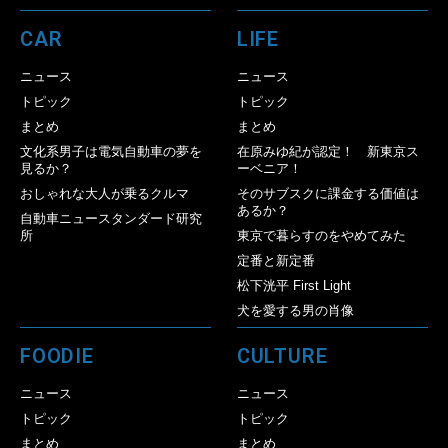
CAR
LIFE
ニュース
ニュース
トピック
トピック
まとめ
まとめ
文化系男子は電気自動車の夢を
在原みゆ紀が認定！ 新東京ス
見るか？
ーベニア！
おしゃれな大人が乗るクルマ
そのサブスクに課金する価値は
あるか？
自動車ニュースタンダード研究
所
東京で暮らすのをやめてみた
定番と新定番
松下洸平 First Light
犬を愛する男の肖像
FOODIE
CULTURE
ニュース
ニュース
トピック
トピック
まとめ
まとめ