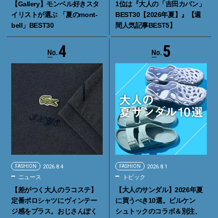
【Gallery】モンベル好きスタ
1位は『大人の「吉田カバン」
イリストが選ぶ 「夏のmont-
BEST30【2026年夏】』【週
bell」BEST30
間人気記事BEST5】
4
5
FASHION
2026.8.4
FASHION
2026.8.1
ニュース
トピック
【差がつく大人のラコステ】
【大人のサンダル】2026年夏
定番ポロシャツにヴィンテー
に買うべき10選。ビルケン
ジ感をプラス。おじさんぽく
シュトックのコラボ＆別注、