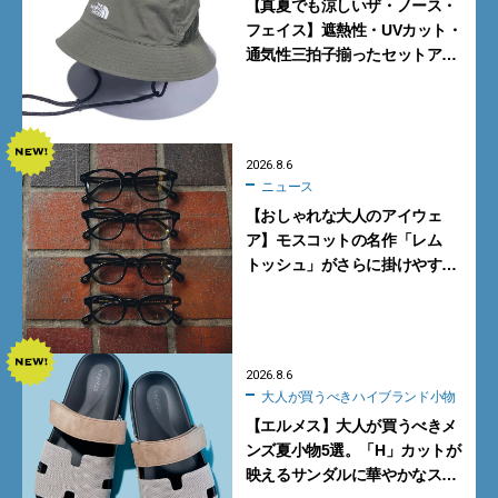
【真夏でも涼しいザ・ノース・
フェイス】遮熱性・UVカット・
通気性三拍子揃ったセットアッ
プに大注目。酷暑対策に大人が
買うべき3選
2026.8.6
ニュース
【おしゃれな大人のアイウェ
ア】モスコットの名作「レム
トッシュ」がさらに掛けやす
く。より多くの人にフィットす
る新モデルが秀逸すぎる
2026.8.6
大人が買うべきハイブランド小物
【エルメス】大人が買うべきメ
ンズ夏小物5選。「H」カットが
映えるサンダルに華やかなス