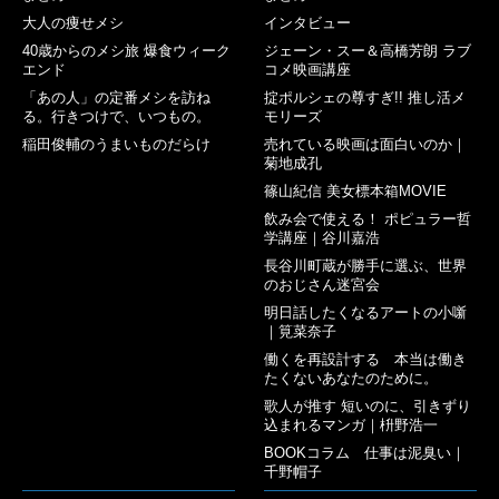
大人の痩せメシ
インタビュー
40歳からのメシ旅 爆食ウィーク
ジェーン・スー＆高橋芳朗 ラブ
エンド
コメ映画講座
「あの人」の定番メシを訪ね
掟ポルシェの尊すぎ!! 推し活メ
る。行きつけで、いつもの。
モリーズ
稲田俊輔のうまいものだらけ
売れている映画は面白いのか｜
菊地成孔
篠山紀信 美女標本箱MOVIE
飲み会で使える！ ポピュラー哲
学講座｜谷川嘉浩
長谷川町蔵が勝手に選ぶ、世界
のおじさん迷宮会
明日話したくなるアートの小噺
｜筧菜奈子
働くを再設計する 本当は働き
たくないあなたのために。
歌人が推す 短いのに、引きずり
込まれるマンガ｜枡野浩一
BOOKコラム 仕事は泥臭い｜
千野帽子