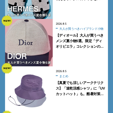
カーフ、旬のボートモカシンに
注目
2026.8.5
大人が買うべきハイブランド小物
【ディオール】大人が買うべき
メンズ夏小物5選。限定「ディ
オリビエラ」コレクションの
バッグ＆ローファー、キャップ
に注目
2026.8.5
まとめ
【真夏でも涼しいアークテリク
ス】「速乾涼感シャツ」に「UV
カットハット」も。酷暑対策に
大人が買うべき4選