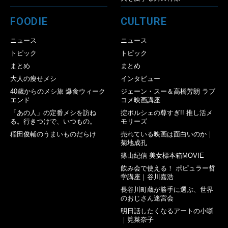
FOODIE
CULTURE
ニュース
ニュース
トピック
トピック
まとめ
まとめ
大人の痩せメシ
インタビュー
40歳からのメシ旅 爆食ウィーク
ジェーン・スー＆高橋芳朗 ラブ
エンド
コメ映画講座
「あの人」の定番メシを訪ね
掟ポルシェの尊すぎ!! 推し活メ
る。行きつけで、いつもの。
モリーズ
稲田俊輔のうまいものだらけ
売れている映画は面白いのか｜
菊地成孔
篠山紀信 美女標本箱MOVIE
飲み会で使える！ ポピュラー哲
学講座｜谷川嘉浩
長谷川町蔵が勝手に選ぶ、世界
のおじさん迷宮会
明日話したくなるアートの小噺
｜筧菜奈子