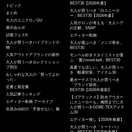
BEST30【2026年夏】
トピック
大人が買うべき「白スニーカ
まとめ
ー」BEST30【2026年夏】
大人のユニクロ／GU
人気サロンが考える「大人ヘア
展示会ルポ
の正解」SNAP
試着フェス®︎
エディター私物
大人が買うべきハイブランド小
大人が選ぶべき「メンズ香水」
物
BEST30
人気アウトドアブランドの新作
モンベル好きスタイリストが選
ぶ 「夏のmont-bell」BEST30
大人が買うべきセレクトショッ
プ別注
真夏でも涼しい。大人が買うべ
き「酷暑対策」アイテム30
おしゃれな大人の「買ってよか
った」
夏ボーナスで大人が買うべき
「ブランド財布」
定番と新定番
BEST30【2026年最新】
人気記事ランキング
【ゴアテックス】防水アウター
エディター私物 アーカイブ
にスニーカーも。梅雨までに大
人が買うべきGORE-TEXアイテ
在原みゆ紀の「手放せない」服
ム30
エディター推し【2026年春夏】
大人が買うべき「トートバッ
グ」BEST30【2026年春夏】