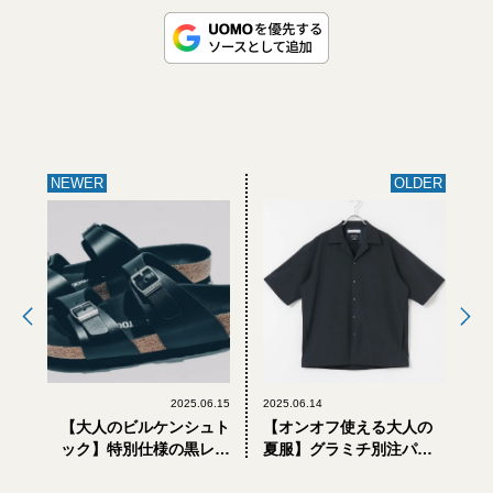
NEWER
OLDER
2025.06.15
2025.06.14
【大人のビルケンシュト
【オンオフ使える大人の
ック】特別仕様の黒レザ
夏服】グラミチ別注パン
ーを採用。「シドニー」
ツもあり。快適仕様でコ