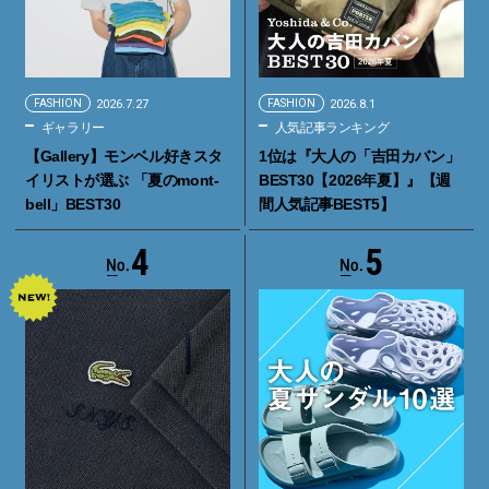
FASHION
2026.7.27
FASHION
2026.8.1
ギャラリー
人気記事ランキング
【Gallery】モンベル好きスタ
1位は『大人の「吉田カバン」
イリストが選ぶ 「夏のmont-
BEST30【2026年夏】』【週
bell」BEST30
間人気記事BEST5】
4
5