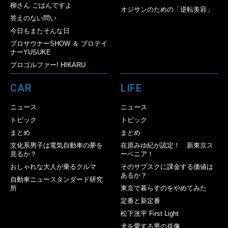
柳さん ごはんですよ
オジサンのための「逆転美容」
答えのない問い
今日もまたそんな日
プロサウナーSHOW ＆ プロテイ
ナーYUSUKE
プロゴルファー! HIKARU
CAR
LIFE
ニュース
ニュース
トピック
トピック
まとめ
まとめ
文化系男子は電気自動車の夢を
在原みゆ紀が認定！ 新東京ス
見るか？
ーベニア！
おしゃれな大人が乗るクルマ
そのサブスクに課金する価値は
あるか？
自動車ニュースタンダード研究
所
東京で暮らすのをやめてみた
定番と新定番
松下洸平 First Light
犬を愛する男の肖像