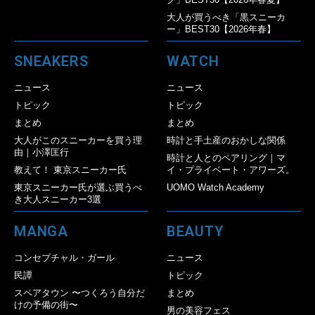
大人が買うべき「黒スニーカ
ー」BEST30【2026年春】
SNEAKERS
WATCH
ニュース
ニュース
トピック
トピック
まとめ
まとめ
大人がこのスニーカーを買う理
時計と手土産のおかしな関係
由｜小澤匡行
時計と人とのペアリング｜マ
教えて！ 東京スニーカー氏
イ・プライベート・アワーズ。
東京スニーカー氏が選ぶ買うべ
UOMO Watch Academy
き大人スニーカー3選
MANGA
BEAUTY
コンセプチャル・ガール
ニュース
民譚
トピック
スペアタウン 〜つくろう自分だ
まとめ
けの予備の街〜
男の美容フェス