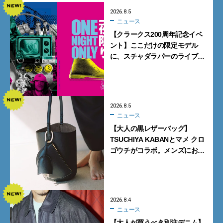
2026.8.5
ニュース
【クラークス200周年記念イベ
ント】ここだけの限定モデル
に、スチャダラパーのライブ
も。一夜限りの「CLARKS200
TOKYO」が原宿で開催
2026.8.5
ニュース
【大人の黒レザーバッグ】
TSUCHIYA KABANとマメ クロ
ゴウチがコラボ。メンズにおす
すめはアイコンバッグ
「Mayu」のラージサイズ
2026.8.4
ニュース
【大人が買うべき別注デニム】