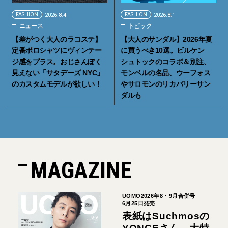
FASHION
2026.8.4
FASHION
2026.8.1
ニュース
トピック
【差がつく大人のラコステ】
【大人のサンダル】2026年夏
定番ポロシャツにヴィンテー
に買うべき10選。ビルケン
ジ感をプラス。おじさんぽく
シュトックのコラボ＆別注、
見えない「サタデーズ NYC」
モンベルの名品、ウーフォス
のカスタムモデルが欲しい！
やサロモンのリカバリーサン
ダルも
MAGAZINE
UOMO2026年8・9月合併号
6月25日発売
表紙はSuchmosの