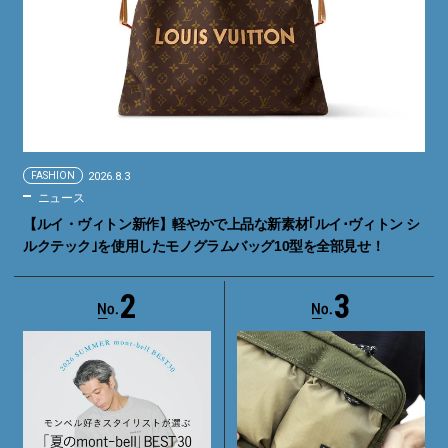
FASHION
2026.8.3
ニュース
【ルイ・ヴィトン新作】軽やかで上品な新素材｢ルイ･ヴィトン シ
ルクテック｣を使用したモノグラムバッグ10型を全部見せ！
2
3