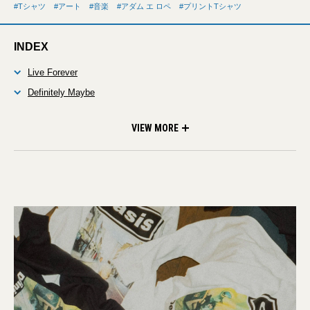
Tシャツ
アート
音楽
アダム エ ロペ
プリントTシャツ
INDEX
Live Forever
Definitely Maybe
Whatever
(What’s The Story)Morning Glory?
オアシス展が当たる！
VIEW MORE