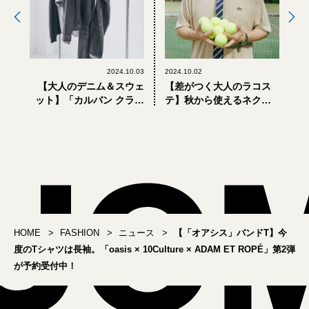
2024.10.03
2024.10.02
【大人のデニム＆スウェ
【差がつく大人のラコス
ット】「カルバン クライ
テ】秋から使えるネクタ
ン」日本限定コレクショ
イに似合うポロシャツ。
ンが買い
小木”Poggy”基史コラボ
が買い
HOME
FASHION
ニュース
【「オアシス」バンドT】今
度のTシャツは長袖。「oasis × 10Culture × ADAM ET ROPÉ」第2弾
が予約受付中！