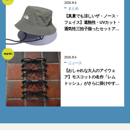
2026.8.6
まとめ
【真夏でも涼しいザ・ノース・
フェイス】遮熱性・UVカット・
通気性三拍子揃ったセットアッ
プに大注目。酷暑対策に大人が
買うべき3選
2026.8.6
ニュース
【おしゃれな大人のアイウェ
ア】モスコットの名作「レム
トッシュ」がさらに掛けやす
く。より多くの人にフィットす
る新モデルが秀逸すぎる