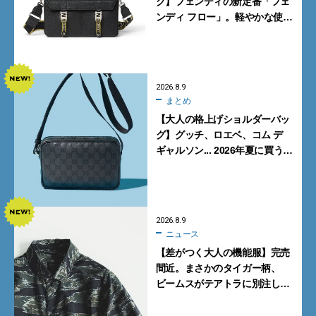
グ】フェンディの新定番「フェ
ンディ フロー」。軽やかな使い
心地と美しい佇まいを両立
【FENDI】
2026.8.9
まとめ
【大人の格上げショルダーバッ
グ】グッチ、ロエベ、コム デ
ギャルソン... 2026年夏に買うべ
き新作5選
2026.8.9
ニュース
【差がつく大人の機能服】完売
間近。まさかのタイガー柄、
ビームスがテアトラに別注した
シャツ＆パンツを狙い撃ち！