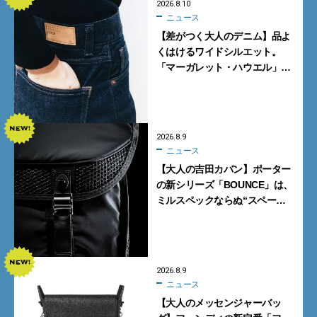
2026.8.10
ニュース
【差がつく大人のデニム】品よ
くはけるワイドシルエット。
「マーガレット・ハウエル」と
「エドウイン」のコラボが秀逸
すぎる！
2026.8.9
ニュース
【大人の吉田カバン】ポーター
の新シリーズ「BOUNCE」は、
ミルスペックならぬ“スペース
スペック”の機能美あふれる黒
バッグ
2026.8.9
ニュース
【大人のメッセンジャーバッ