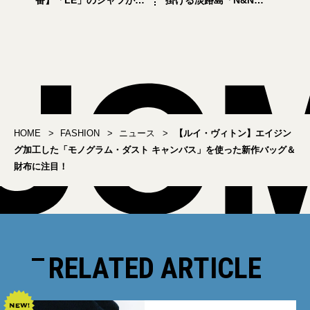
番】「LE」のシャツが全
掛ける淡路島「N&N
12サイズ展開でリニュー
STORE」が北海道の
アル！
「KEBOZ」と“トレーデ
ィングPOPUP”を開催
HOME
FASHION
ニュース
【ルイ・ヴィトン】エイジン
グ加工した「モノグラム・ダスト キャンバス」を使った新作バッグ＆
財布に注目！
RELATED ARTICLE