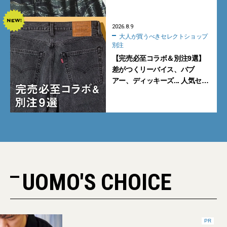
2026.8.9
大人が買うべきセレクトショップ
別注
【完売必至コラボ＆別注9選】
差がつくリーバイス、バブ
アー、ディッキーズ... 人気セレ
クトショップの自信作をチェッ
ク！
UOMO'S CHOICE
PR