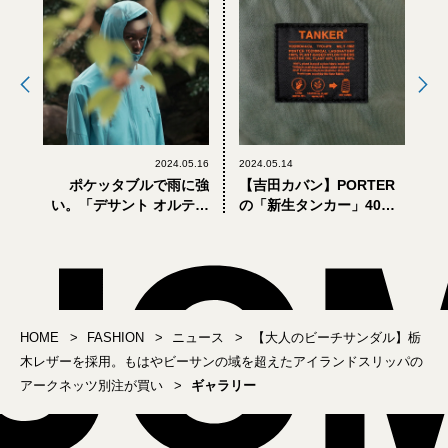
2024.05.16
2024.05.14
ポケッタブルで雨に強
【吉田カバン】PORTER
い。「デサント オルテラ
の「新生タンカー」40モ
イン エイティワン」の新
デル全部見せ＆最速レビ
作が秀逸すぎる！
ュー。旧タンカーとはど
こが違う？【5月15日発
売】
HOME
FASHION
ニュース
【大人のビーチサンダル】栃
木レザーを採用。もはやビーサンの域を超えたアイランドスリッパの
アークネッツ別注が買い
ギャラリー