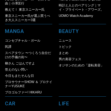
由｜小澤匡行
時計と人とのペアリング｜マ
教えて！ 東京スニーカー氏
イ・プライベート・アワーズ。
東京スニーカー氏が選ぶ買うべ
UOMO Watch Academy
き大人スニーカー3選
MANGA
BEAUTY
コンセプチャル・ガール
ニュース
民譚
トピック
スペアタウン 〜つくろう自分だ
まとめ
けの予備の街〜
男の美容フェス
柳さん ごはんですよ
オジサンのための「逆転美容」
答えのない問い
今日もまたそんな日
プロサウナーSHOW ＆ プロテイ
ナーYUSUKE
プロゴルファー! HIKARU
CAR
LIFE