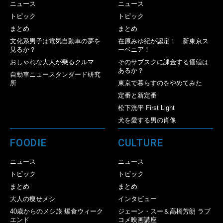
ニュース
ニュース
トピック
トピック
まとめ
まとめ
文化系男子は電気自動車の夢を
在原みゆ紀が認定！ 新東京ス
見るか？
ーベニア！
おしゃれな大人が乗るクルマ
そのサブスクに課金する価値は
あるか？
自動車ニュースタンダード研究
所
東京で暮らすのをやめてみた
定番と新定番
松下洸平 First Light
犬を愛する男の肖像
FOODIE
CULTURE
ニュース
ニュース
トピック
トピック
まとめ
まとめ
大人の痩せメシ
インタビュー
40歳からのメシ旅 爆食ウィーク
ジェーン・スー＆高橋芳朗 ラブ
エンド
コメ映画講座