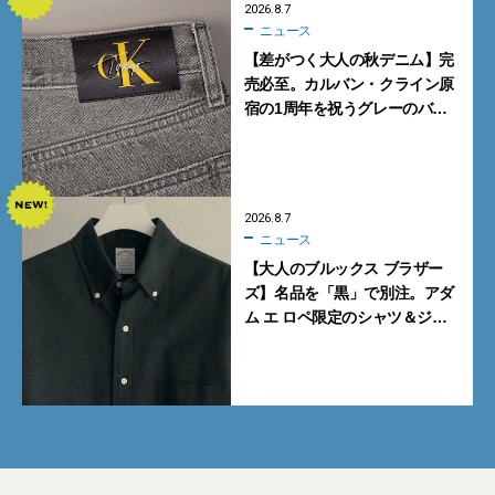
2026.8.7
ニュース
【差がつく大人の秋デニム】完
売必至。カルバン・クライン原
宿の1周年を祝うグレーのバ
ギーデニムが数量限定発売
2026.8.7
ニュース
【大人のブルックス ブラザー
ズ】名品を「黒」で別注。アダ
ム エ ロペ限定のシャツ＆ジャ
ケットが買い！