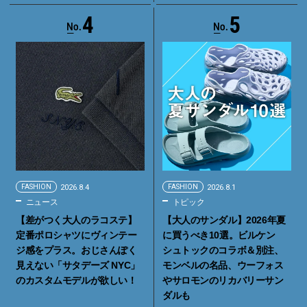
4
5
FASHION
2026.8.4
FASHION
2026.8.1
ニュース
トピック
【差がつく大人のラコステ】
【大人のサンダル】2026年夏
定番ポロシャツにヴィンテー
に買うべき10選。ビルケン
ジ感をプラス。おじさんぽく
シュトックのコラボ＆別注、
見えない「サタデーズ NYC」
モンベルの名品、ウーフォス
のカスタムモデルが欲しい！
やサロモンのリカバリーサン
ダルも