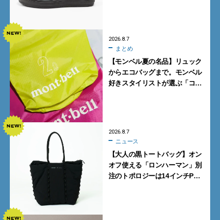
グレーを見逃すな
2026.8.7
まとめ
【モンベル夏の名品】リュック
からエコバッグまで。モンベル
好きスタイリストが選ぶ「コス
パも最高な超軽量バッグ」5選
2026.8.7
ニュース
【大人の黒トートバッグ】オン
オフ使える「ロンハーマン」別
注のトポロジーは14インチPC
も収納可