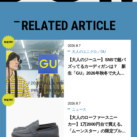
RELATED ARTICLE
2026.8.7
大人のユニクロ／GU
【大人のジーユー】SNSで超バ
ズってるカーディガンは？ 新
生「GU」2026年秋冬で大人メ
ンズが買うべき12選！【試着ル
ポ前編】
2026.8.7
ニュース
【大人のローファースニー
カー】1万2000円台で買える。
「ムーンスター」の限定ブルー