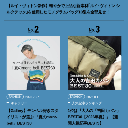
【ルイ・ヴィトン新作】軽やかで上品な新素材｢ルイ･ヴィトン シ
ルクテック｣を使用したモノグラムバッグ10型を全部見せ！
2
3
FASHION
2026.7.27
FASHION
2026.8.1
ギャラリー
人気記事ランキング
【Gallery】モンベル好きスタ
1位は『大人の「吉田カバン」
イリストが選ぶ 「夏のmont-
BEST30【2026年夏】』【週
bell」BEST30
間人気記事BEST5】