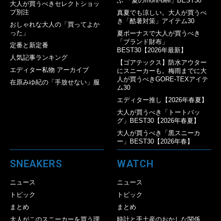
ぶ 「夏のmont-bell」BEST30
大人が買うべきセレクトショッ
プ別注
真夏でも涼しい。大人が買うべ
き「酷暑対策」アイテム30
おしゃれな大人の「買ってよか
った」
夏ボーナスで大人が買うべき
「ブランド財布」
定番と新定番
BEST30【2026年最新】
人気記事ランキング
【ゴアテックス】防水アウター
エディター私物 アーカイブ
にスニーカーも。梅雨までに大
人が買うべきGORE-TEXアイテ
在原みゆ紀の「手放せない」服
ム30
エディター推し【2026年春夏】
大人が買うべき「トートバッ
グ」BEST30【2026年春夏】
大人が買うべき「黒スニーカ
ー」BEST30【2026年春】
SNEAKERS
WATCH
ニュース
ニュース
トピック
トピック
まとめ
まとめ
大人がこのスニーカーを買う理
時計と手土産のおかしな関係