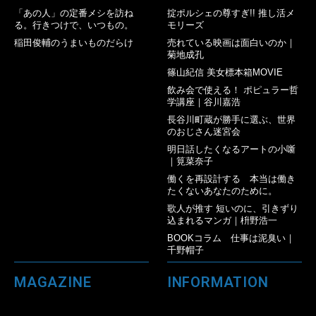
「あの人」の定番メシを訪ね
掟ポルシェの尊すぎ!! 推し活メ
る。行きつけで、いつもの。
モリーズ
稲田俊輔のうまいものだらけ
売れている映画は面白いのか｜
菊地成孔
篠山紀信 美女標本箱MOVIE
飲み会で使える！ ポピュラー哲
学講座｜谷川嘉浩
長谷川町蔵が勝手に選ぶ、世界
のおじさん迷宮会
明日話したくなるアートの小噺
｜筧菜奈子
働くを再設計する 本当は働き
たくないあなたのために。
歌人が推す 短いのに、引きずり
込まれるマンガ｜枡野浩一
BOOKコラム 仕事は泥臭い｜
千野帽子
MAGAZINE
INFORMATION