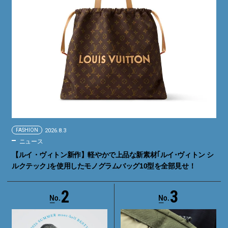
FASHION
2026.8.3
ニュース
【ルイ・ヴィトン新作】軽やかで上品な新素材｢ルイ･ヴィトン シ
ルクテック｣を使用したモノグラムバッグ10型を全部見せ！
2
3