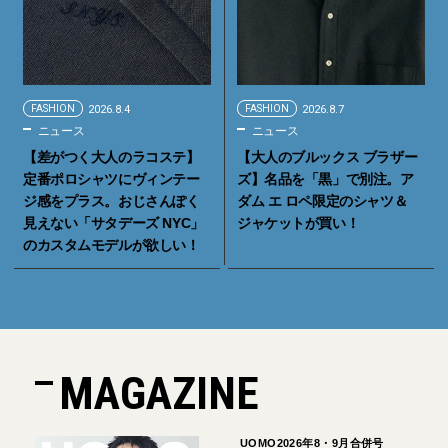
FASHION
2026.8.4
FASHION
2026.8.7
ニュース
ニュース
【差がつく大人のラコステ】
【大人のブルックス ブラザー
定番ポロシャツにヴィンテー
ズ】名品を「黒」で別注。ア
ジ感をプラス。おじさんぽく
ダム エ ロペ限定のシャツ＆
見えない「サタデーズ NYC」
ジャケットが買い！
のカスタムモデルが欲しい！
MAGAZINE
UOMO2026年8・9月合併号