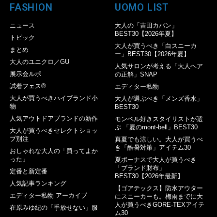
FASHION
UOMO LIST
ニュース
大人の「吉田カバン」
BEST30【2026年夏】
トピック
大人が買うべき「白スニーカ
まとめ
ー」BEST30【2026年夏】
大人のユニクロ／GU
人気サロンが考える「大人ヘア
展示会ルポ
の正解」SNAP
試着フェス®︎
エディター私物
大人が買うべきハイブランド小
大人が選ぶべき「メンズ香水」
物
BEST30
人気アウトドアブランドの新作
モンベル好きスタイリストが選
ぶ 「夏のmont-bell」BEST30
大人が買うべきセレクトショッ
プ別注
真夏でも涼しい。大人が買うべ
き「酷暑対策」アイテム30
おしゃれな大人の「買ってよか
った」
夏ボーナスで大人が買うべき
「ブランド財布」
定番と新定番
BEST30【2026年最新】
人気記事ランキング
【ゴアテックス】防水アウター
エディター私物 アーカイブ
にスニーカーも。梅雨までに大
人が買うべきGORE-TEXアイテ
在原みゆ紀の「手放せない」服
ム30