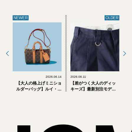
NEWER
OLDER
2026.06.14
2026.06.11
【大人の格上げミニショ
【差がつく大人のディッ
ルダーバッグ】ルイ・ヴ
キーズ】最新別注モデル3
ィトン、ロエベ... 夏ボー
選。 子供っぽく見えない
ナスで買うべき4選
「ジャーナル スタンダー
ド レリューム」のショー
ツに注目