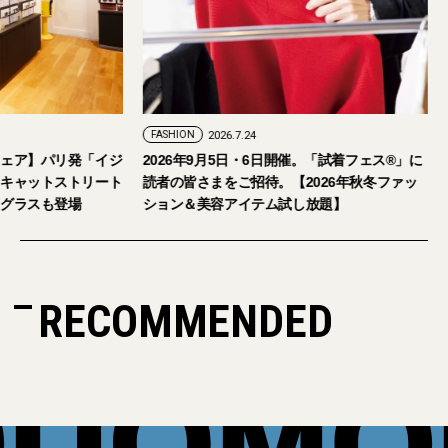
7.29
FASHION
2026.7.24
人のアイウェア】パリ発「イジ
2026年9月5日・6日開催。「試着フェス
の旗艦店をキャットストリート
読者の皆さまをご招待。【2026年秋冬
本限定サングラスも登場
ション＆美容アイテム試し放題】
RECOMMENDED