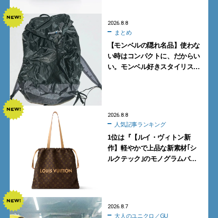
2026.8.8
まとめ
【モンベルの隠れ名品】使わな
い時はコンパクトに、だからい
い。モンベル好きスタイリスト
がすすめる「たためるバッグ」
4選
2026.8.8
人気記事ランキング
1位は『【ルイ・ヴィトン新
作】軽やかで上品な新素材｢シ
ルクテック｣のモノグラムバッ
グ10型を全部見せ』【週間人気
記事BEST5】
2026.8.7
大人のユニクロ／GU