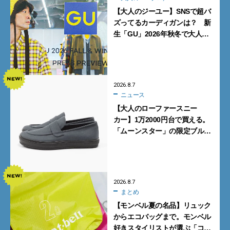
【大人のジーユー】SNSで超バ
ズってるカーディガンは？ 新
生「GU」2026年秋冬で大人メ
ンズが買うべき12選！【試着ル
ポ前編】
2026.8.7
ニュース
【大人のローファースニー
カー】1万2000円台で買える。
「ムーンスター」の限定ブルー
グレーを見逃すな
2026.8.7
まとめ
【モンベル夏の名品】リュック
からエコバッグまで。モンベル
好きスタイリストが選ぶ「コス