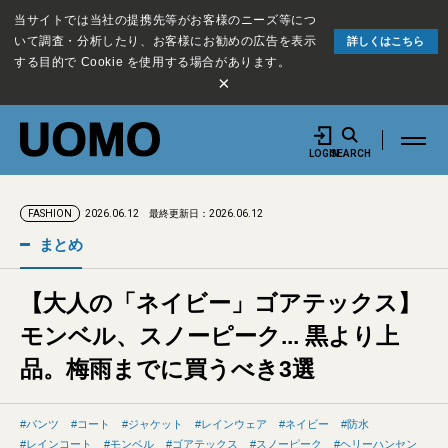
当サイトでは当社の提携先等がお客様のニーズ等につ
いて調査・分析したり、お客様にお勧めの広告を表示
詳しくはこちら
する目的で Cookie を使用する場合があります。
×
LOGIN
SEARCH
2026.06.12
最終更新日：2026.06.12
FASHION
まとめ
【大人の「ネイビー」ゴアテックス】
モンベル、スノーピーク... 黒より上
品。梅雨までに買うべき3選
パンツ
コート
ジャケット
レインウェア
ネイビー
防水
レインコート
モンベル
ゴアテックス
スノーピーク
ヘリーハンセン