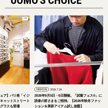
UOMO'S CHOICE
PR
FASHION
2026.7.24
アイウェア】パリ発「イジ
2026年9月5日・6日開催。「試着フェス®︎
艦店をキャットストリート
読者の皆さまをご招待。【2026年秋冬ファ
定サングラスも登場
ション＆美容アイテム試し放題】