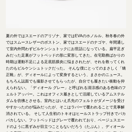
夏の外ではスエードのアリゾナ、家ではEVAのホノルル、秋冬春の外
ではスムースレザーのボストン、家ではスエードのナゴヤ、年間通し
て室内外問わずビルケンシュトックにお世話になっている。扁平足ぎ
みだった足裏がフットベッドの形に変形してきた。在宅勤務ばかりの
時期は運動不足による足底筋膜炎に悩まされたが、それを救ってくれ
たのもビルケンシュトックだった。 そんな僕にとってのまさしく「矯
正靴」が、ディオールによって変身するという、まさかのニュース。
もちろん誌面でも撮影させてもらったが、自分でも履きたい衝動を抑
えられない。「ディオール グレー」と呼ばれる清涼感のある色味のフ
ェルトアッパー。これはオフィス履きとして活躍しているアムステル
ダムを彷彿とさせる。室内とはいえ爪先のフェルトがダメージを受け
やすかったのが悩みだったが、そこはラバーで覆われることで見事解
消されている。 そして人生初のトキオはヒールストラップ付きでパカ
パカしない。フットベッドはグレーで覆われており、ベージュスエー
ドのように黒ずみが目立つこともないだろう（たぶん）。ディオール