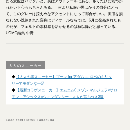
たる意匠はバックルと、実はアウトソールにある。歩くたびに気づか
れたい下心ももちろんある。 何より私服が黒ばかりの自分にとっ
て、このグレーは控えめなアクセントになって都合がいい。実用を損
なわない洗練された変身はディオールならでは。6月に発売されたも
のだが、フェルトの素材感を活かせるのは秋以降だと思っている。
UOMO編集 中野
大人のスニーカー
◆
【大人の黒スニーカー】プーマ for アダム エ ロペのミリタ
リーでモダンな一足
◆
【最新コラボスニーカー】エムエム6 メゾン マルジェラ×サロ
モン、アシックス×ウィンダンシー…大人が選ぶべき3選
Lead text:Tetsu Takasuka