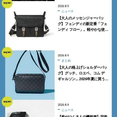
2026.8.9
ニュース
【大人のメッセンジャーバッ
グ】フェンディの新定番「フェ
ンディ フロー」。軽やかな使い
心地と美しい佇まいを両立
【FENDI】
2026.8.9
まとめ
【大人の格上げショルダーバッ
グ】グッチ、ロエベ、コム デ
ギャルソン... 2026年夏に買うべ
き新作5選
2026.8.9
ニュース
【差がつく大人の機能服】完売