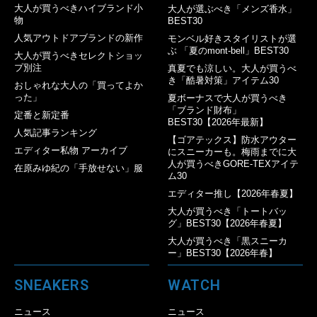
大人が買うべきハイブランド小
大人が選ぶべき「メンズ香水」
物
BEST30
人気アウトドアブランドの新作
モンベル好きスタイリストが選
ぶ 「夏のmont-bell」BEST30
大人が買うべきセレクトショッ
プ別注
真夏でも涼しい。大人が買うべ
き「酷暑対策」アイテム30
おしゃれな大人の「買ってよか
った」
夏ボーナスで大人が買うべき
「ブランド財布」
定番と新定番
BEST30【2026年最新】
人気記事ランキング
【ゴアテックス】防水アウター
エディター私物 アーカイブ
にスニーカーも。梅雨までに大
人が買うべきGORE-TEXアイテ
在原みゆ紀の「手放せない」服
ム30
エディター推し【2026年春夏】
大人が買うべき「トートバッ
グ」BEST30【2026年春夏】
大人が買うべき「黒スニーカ
ー」BEST30【2026年春】
SNEAKERS
WATCH
ニュース
ニュース