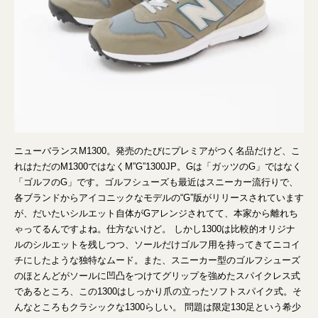
ニューバランスM1300。発売のたびにプレミアがつく名品だけど、こ
れはただのM1300ではなくM”G”1300JP。Gは「ガッツのG」ではなく
「ゴルフのG」です。ゴルフシューズも最近はスニーカー流行りで、
各ブランドからアイコニックなモデルの“G”版がリリースされています
が、だいたいシルエット自体がGアレンジされてて、本家から離れち
ゃってるんですよね。仕方ないけど。 しかし1300は比較的オリジナ
ルのシルエットを残しつつ、ソールだけゴルフ用を持ってきてニコイ
チにしたような独特なムード。また、スニーカー型のゴルフシューズ
のほとんどがソールに凹凸をつけてグリップを強めたスパイクレス式
であるところ、この1300はしっかり爪の立ったソフトスパイク式。そ
んなところもクラシックな1300らしい。 問題は限定130足という希少