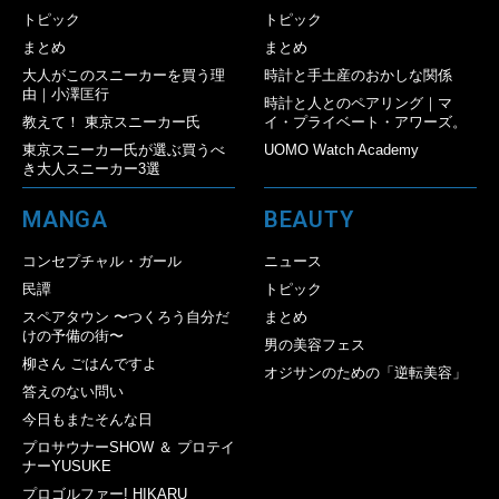
トピック
トピック
まとめ
まとめ
大人がこのスニーカーを買う理
時計と手土産のおかしな関係
由｜小澤匡行
時計と人とのペアリング｜マ
教えて！ 東京スニーカー氏
イ・プライベート・アワーズ。
東京スニーカー氏が選ぶ買うべ
UOMO Watch Academy
き大人スニーカー3選
MANGA
BEAUTY
コンセプチャル・ガール
ニュース
民譚
トピック
スペアタウン 〜つくろう自分だ
まとめ
けの予備の街〜
男の美容フェス
柳さん ごはんですよ
オジサンのための「逆転美容」
答えのない問い
今日もまたそんな日
プロサウナーSHOW ＆ プロテイ
ナーYUSUKE
プロゴルファー! HIKARU