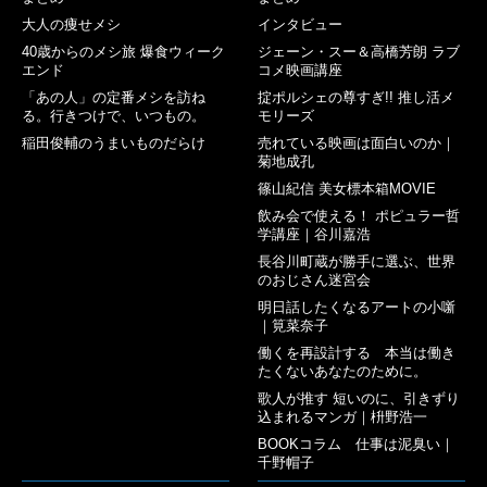
大人の痩せメシ
インタビュー
40歳からのメシ旅 爆食ウィーク
ジェーン・スー＆高橋芳朗 ラブ
エンド
コメ映画講座
「あの人」の定番メシを訪ね
掟ポルシェの尊すぎ!! 推し活メ
る。行きつけで、いつもの。
モリーズ
稲田俊輔のうまいものだらけ
売れている映画は面白いのか｜
菊地成孔
篠山紀信 美女標本箱MOVIE
飲み会で使える！ ポピュラー哲
学講座｜谷川嘉浩
長谷川町蔵が勝手に選ぶ、世界
のおじさん迷宮会
明日話したくなるアートの小噺
｜筧菜奈子
働くを再設計する 本当は働き
たくないあなたのために。
歌人が推す 短いのに、引きずり
込まれるマンガ｜枡野浩一
BOOKコラム 仕事は泥臭い｜
千野帽子