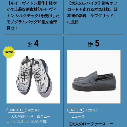
【ルイ・ヴィトン新作】軽や
【大人のE-バイク】街もオフ
かで上品な新素材｢ルイ･ヴィ
ロードも走れる本気仕様。日
トン シルクテック｣を使用した
本発の新鋭「ラフグリッド」
モノグラムバッグ10型を全部
に注目
見せ！
4
5
UOMO LIST
2026.8.8
FASHION
2026.8.7
大人が買うべき「白スニー
ニュース
カー」BEST30【2026年夏】
【大人のローファースニー