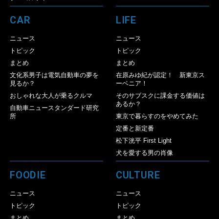
CAR
LIFE
ニュース
ニュース
トピック
トピック
まとめ
まとめ
文化系男子は電気自動車の夢を
在原みゆ紀が認定！ 新東京ス
見るか？
ーベニア！
おしゃれな大人が乗るクルマ
そのサブスクに課金する価値は
あるか？
自動車ニュースタンダード研究
所
東京で暮らすのをやめてみた
定番と新定番
松下洸平 First Light
犬を愛する男の肖像
FOODIE
CULTURE
ニュース
ニュース
トピック
トピック
まとめ
まとめ