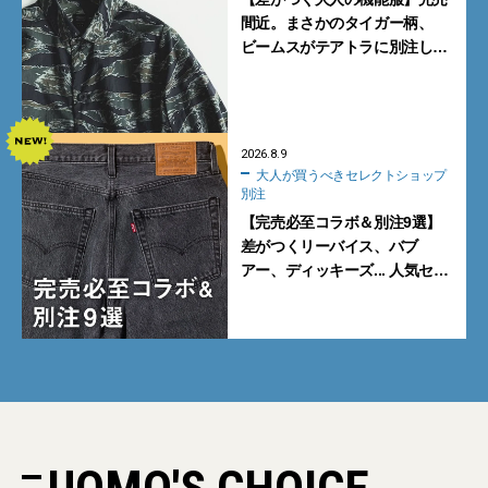
間近。まさかのタイガー柄、
ビームスがテアトラに別注した
シャツ＆パンツを狙い撃ち！
2026.8.9
大人が買うべきセレクトショップ
別注
【完売必至コラボ＆別注9選】
差がつくリーバイス、バブ
アー、ディッキーズ... 人気セレ
クトショップの自信作をチェッ
ク！