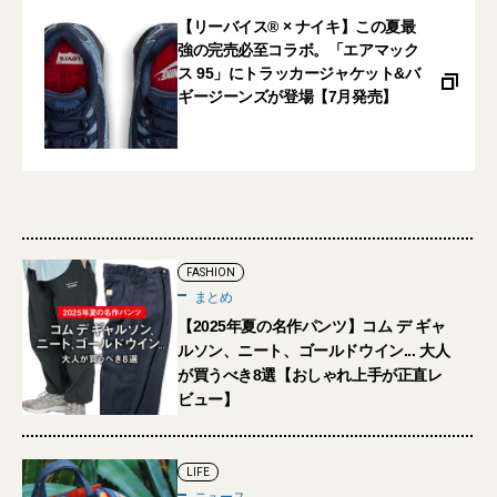
【リーバイス® × ナイキ】この夏最
強の完売必至コラボ。「エアマック
ス 95」にトラッカージャケット&バ
ギージーンズが登場【7月発売】
FASHION
まとめ
【2025年夏の名作パンツ】コム デ ギャ
ルソン、ニート、ゴールドウイン... 大人
が買うべき8選【おしゃれ上手が正直レ
ビュー】
LIFE
ニュース