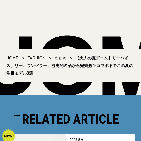
ガ... 2025年夏の新作4選
まで。コスパ抜群「日焼
【ハイブランド財布】
け対策」グッズ5選【プレ
ス激推し】
HOME
FASHION
まとめ
【大人の夏デニム】リーバイ
ス、リー、ラングラー。歴史的名品から完売必至コラボまでこの夏の
注目モデル3選
RELATED ARTICLE
2026.8.9