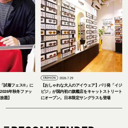
FASHION
2026.7.29
。「試着フェス®︎」に
【おしゃれな大人のアイウェア】パリ発「イジ
026年秋冬ファッ
ピジ」が国内初の旗艦店をキャットストリート
放題】
にオープン。日本限定サングラスも登場