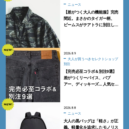
ニュース
【差がつく大人の機能服】完売
間近。まさかのタイガー柄、
ビームスがテアトラに別注した
シャツ＆パンツを狙い撃ち！
2026.8.9
大人が買うべきセレクトショップ
別注
【完売必至コラボ＆別注9選】
差がつくリーバイス、バブ
アー、ディッキーズ... 人気セレ
クトショップの自信作をチェッ
ク！
2026.8.8
ニュース
大人の黒バッグは「軽さ」が正
義。軽量化を追求したモノリス