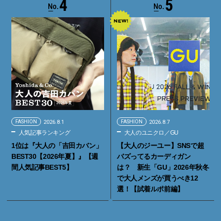
4
5
FASHION
2026.8.1
FASHION
2026.8.7
人気記事ランキング
大人のユニクロ／GU
1位は『大人の「吉田カバン」
【大人のジーユー】SNSで超
BEST30【2026年夏】』【週
バズってるカーディガン
間人気記事BEST5】
は？ 新生「GU」2026年秋冬
で大人メンズが買うべき12
選！【試着ルポ前編】