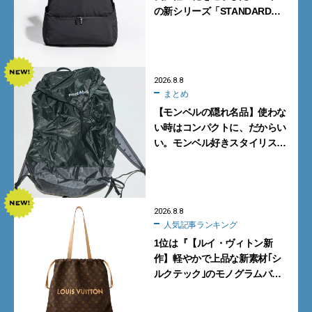
の新シリーズ「STANDARD
Neutral」が快適すぎる！
2026.8.8
まとめ
【モンベルの隠れ名品】使わな
い時はコンパクトに、だからい
い。モンベル好きスタイリスト
がすすめる「たためるバッグ」
4選
2026.8.8
人気記事ランキング
1位は『【ルイ・ヴィトン新
作】軽やかで上品な新素材｢シ
ルクテック｣のモノグラムバッ
グ10型を全部見せ』【週間人気
記事BEST5】