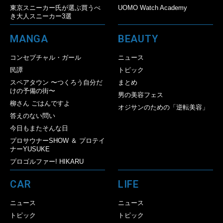
東京スニーカー氏が選ぶ買うべ
UOMO Watch Academy
き大人スニーカー3選
MANGA
BEAUTY
コンセプチャル・ガール
ニュース
民譚
トピック
スペアタウン 〜つくろう自分だ
まとめ
けの予備の街〜
男の美容フェス
柳さん ごはんですよ
オジサンのための「逆転美容」
答えのない問い
今日もまたそんな日
プロサウナーSHOW ＆ プロテイ
ナーYUSUKE
プロゴルファー! HIKARU
CAR
LIFE
ニュース
ニュース
トピック
トピック