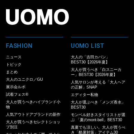
FASHION
UOMO LIST
ニュース
大人の「吉田カバン」
BEST30【2026年夏】
トピック
大人が買うべき「白スニーカ
まとめ
ー」BEST30【2026年夏】
大人のユニクロ／GU
人気サロンが考える「大人ヘア
展示会ルポ
の正解」SNAP
試着フェス®︎
エディター私物
大人が買うべきハイブランド小
大人が選ぶべき「メンズ香水」
物
BEST30
人気アウトドアブランドの新作
モンベル好きスタイリストが選
ぶ 「夏のmont-bell」BEST30
大人が買うべきセレクトショッ
プ別注
真夏でも涼しい。大人が買うべ
き「酷暑対策」アイテム30