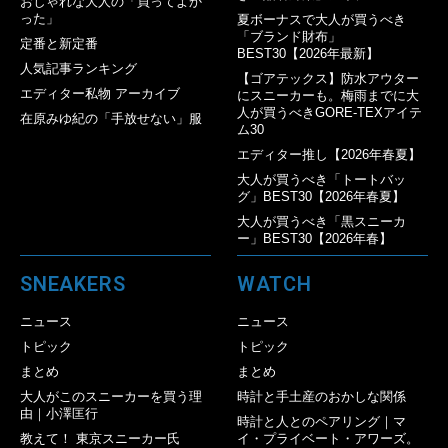
おしゃれな大人の「買ってよか
った」
夏ボーナスで大人が買うべき
「ブランド財布」
定番と新定番
BEST30【2026年最新】
人気記事ランキング
【ゴアテックス】防水アウター
エディター私物 アーカイブ
にスニーカーも。梅雨までに大
人が買うべきGORE-TEXアイテ
在原みゆ紀の「手放せない」服
ム30
エディター推し【2026年春夏】
大人が買うべき「トートバッ
グ」BEST30【2026年春夏】
大人が買うべき「黒スニーカ
ー」BEST30【2026年春】
SNEAKERS
WATCH
ニュース
ニュース
トピック
トピック
まとめ
まとめ
大人がこのスニーカーを買う理
時計と手土産のおかしな関係
由｜小澤匡行
時計と人とのペアリング｜マ
教えて！ 東京スニーカー氏
イ・プライベート・アワーズ。