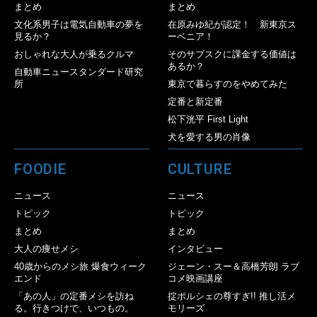
まとめ
まとめ
文化系男子は電気自動車の夢を
在原みゆ紀が認定！ 新東京ス
見るか？
ーベニア！
おしゃれな大人が乗るクルマ
そのサブスクに課金する価値は
あるか？
自動車ニュースタンダード研究
所
東京で暮らすのをやめてみた
定番と新定番
松下洸平 First Light
犬を愛する男の肖像
FOODIE
CULTURE
ニュース
ニュース
トピック
トピック
まとめ
まとめ
大人の痩せメシ
インタビュー
40歳からのメシ旅 爆食ウィーク
ジェーン・スー＆高橋芳朗 ラブ
エンド
コメ映画講座
「あの人」の定番メシを訪ね
掟ポルシェの尊すぎ!! 推し活メ
る。行きつけで、いつもの。
モリーズ