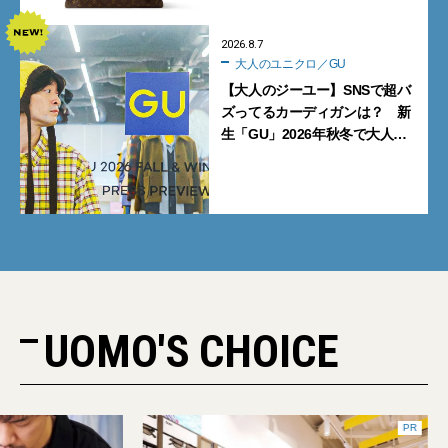
2026.8.7
大人のユニクロ／GU
【大人のジーユー】SNSで超バ
ズってるカーディガンは？ 新
生「GU」2026年秋冬で大人メ
ンズが買うべき12選！【試着ル
ポ前編】
UOMO'S CHOICE
PR