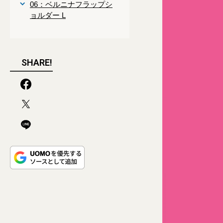
06：ベルニナフラップシ
ョルダー L
SHARE!