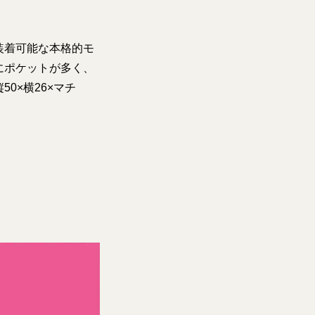
装着可能な本格的モ
にポケットが多く、
0×横26×マチ