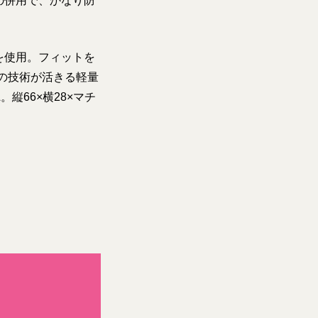
の併用で、かなり防
）
を使用。フィットを
の技術が活きる軽量
縦66×横28×マチ