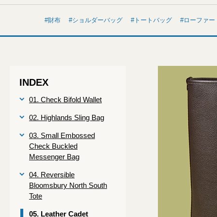
財布
ショルダーバッグ
トートバッグ
ローファー
INDEX
01. Check Bifold Wallet
02. Highlands Sling Bag
03. Small Embossed
Check Buckled
Messenger Bag
04. Reversible
Bloomsbury North South
Tote
05. Leather Cadet