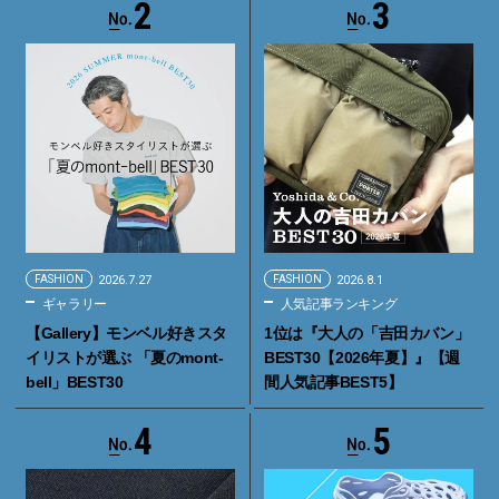
2
3
FASHION
2026.7.27
FASHION
2026.8.1
ギャラリー
人気記事ランキング
【Gallery】モンベル好きスタ
1位は『大人の「吉田カバン」
イリストが選ぶ 「夏のmont-
BEST30【2026年夏】』【週
bell」BEST30
間人気記事BEST5】
4
5