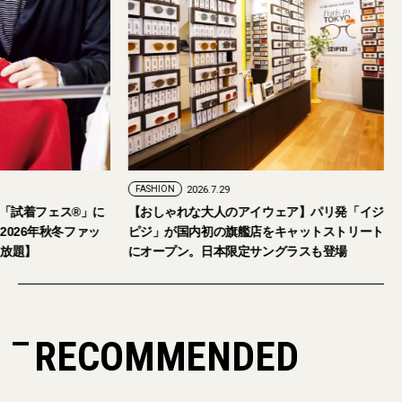
FASHION
2026.7.24
FASHION
2026.7.29
2026年9月5日・6日開催。「試着フェス®︎」に
【おしゃれな大人の
読者の皆さまをご招待。【2026年秋冬ファッ
ピジ」が国内初の旗
ション＆美容アイテム試し放題】
にオープン。日本限
RECOMMENDED