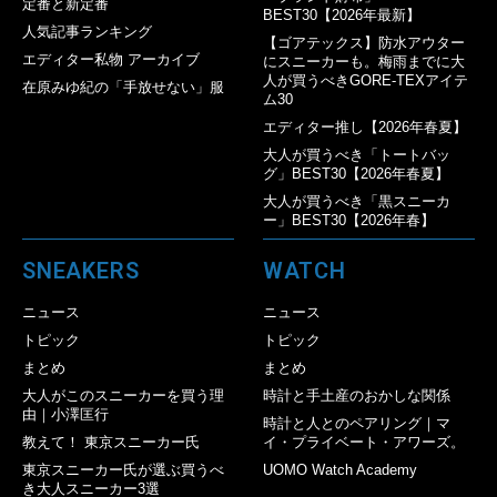
定番と新定番
BEST30【2026年最新】
人気記事ランキング
【ゴアテックス】防水アウター
エディター私物 アーカイブ
にスニーカーも。梅雨までに大
人が買うべきGORE-TEXアイテ
在原みゆ紀の「手放せない」服
ム30
エディター推し【2026年春夏】
大人が買うべき「トートバッ
グ」BEST30【2026年春夏】
大人が買うべき「黒スニーカ
ー」BEST30【2026年春】
SNEAKERS
WATCH
ニュース
ニュース
トピック
トピック
まとめ
まとめ
大人がこのスニーカーを買う理
時計と手土産のおかしな関係
由｜小澤匡行
時計と人とのペアリング｜マ
教えて！ 東京スニーカー氏
イ・プライベート・アワーズ。
東京スニーカー氏が選ぶ買うべ
UOMO Watch Academy
き大人スニーカー3選