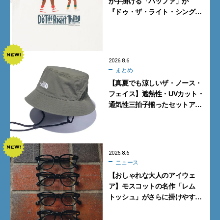
が手掛ける「バッファ」が
『ドゥ・ザ・ライト・シング』
とコラボ！【8月8日発売】
2026.8.6
まとめ
【真夏でも涼しいザ・ノース・
フェイス】遮熱性・UVカット・
通気性三拍子揃ったセットアッ
プに大注目。酷暑対策に大人が
買うべき3選
2026.8.6
ニュース
【おしゃれな大人のアイウェ
ア】モスコットの名作「レム
トッシュ」がさらに掛けやす
く。より多くの人にフィットす
る新モデルが秀逸すぎる