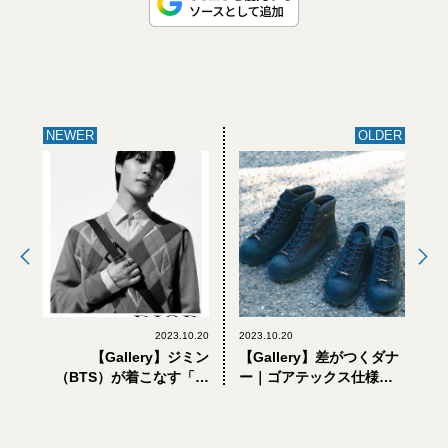
NEWER
OLDER
2023.10.20
2023.10.20
【Gallery】ジミン
【Gallery】差がつくダナ
（BTS）が着こなす「デ
ー｜ゴアテックス仕様。
ィオール」のプレッピー
「ブリーフィング」コラ
スタイル。最新キャンペ
ボ第2弾は大人ミリタリー
ーンビジュアルが解禁
な4モデル