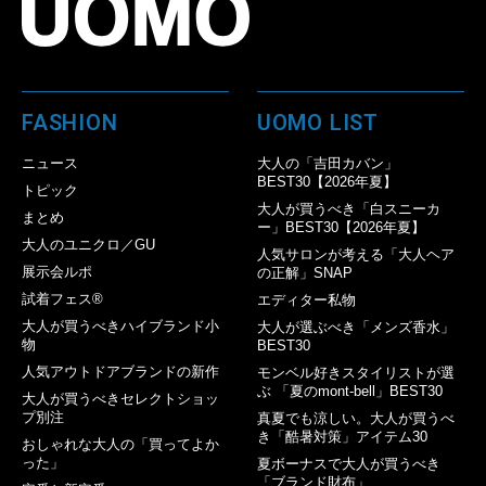
FASHION
UOMO LIST
ニュース
大人の「吉田カバン」
BEST30【2026年夏】
トピック
大人が買うべき「白スニーカ
まとめ
ー」BEST30【2026年夏】
大人のユニクロ／GU
人気サロンが考える「大人ヘア
展示会ルポ
の正解」SNAP
試着フェス®︎
エディター私物
大人が買うべきハイブランド小
大人が選ぶべき「メンズ香水」
物
BEST30
人気アウトドアブランドの新作
モンベル好きスタイリストが選
ぶ 「夏のmont-bell」BEST30
大人が買うべきセレクトショッ
プ別注
真夏でも涼しい。大人が買うべ
き「酷暑対策」アイテム30
おしゃれな大人の「買ってよか
った」
夏ボーナスで大人が買うべき
「ブランド財布」