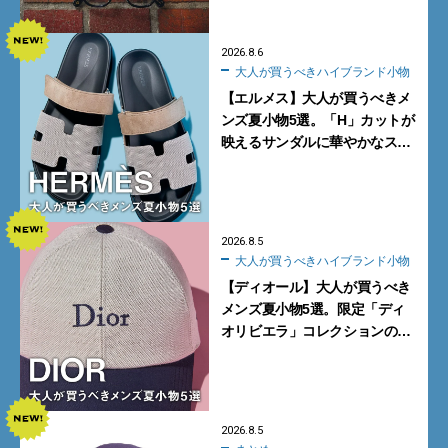
2026.8.6
大人が買うべきハイブランド小物
【エルメス】大人が買うべきメ
ンズ夏小物5選。「H」カットが
映えるサンダルに華やかなス
カーフ、旬のボートモカシンに
注目
2026.8.5
大人が買うべきハイブランド小物
【ディオール】大人が買うべき
メンズ夏小物5選。限定「ディ
オリビエラ」コレクションの
バッグ＆ローファー、キャップ
に注目
2026.8.5