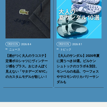
FASHION
2026.8.4
FASHION
2026.8.1
ニュース
トピック
【差がつく大人のラコステ】
【大人のサンダル】2026年夏
定番ポロシャツにヴィンテー
に買うべき10選。ビルケン
ジ感をプラス。おじさんぽく
シュトックのコラボ＆別注、
見えない「サタデーズ NYC」
モンベルの名品、ウーフォス
のカスタムモデルが欲しい！
やサロモンのリカバリーサン
ダルも