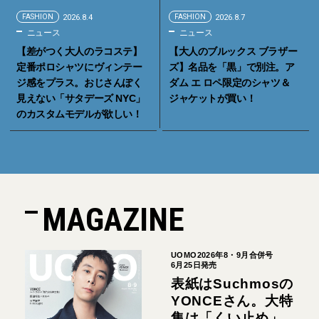
FASHION
2026.8.4
FASHION
2026.8.7
ニュース
ニュース
【差がつく大人のラコステ】
【大人のブルックス ブラザー
定番ポロシャツにヴィンテー
ズ】名品を「黒」で別注。ア
ジ感をプラス。おじさんぽく
ダム エ ロペ限定のシャツ＆
見えない「サタデーズ NYC」
ジャケットが買い！
のカスタムモデルが欲しい！
MAGAZINE
UOMO2026年8・9月合併号
6月25日発売
表紙はSuchmosの
YONCEさん。大特
集は「くい止め」