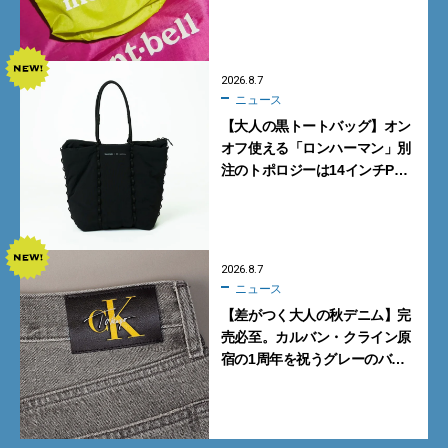
パも最高な超軽量バッグ」5選
2026.8.7
ニュース
【大人の黒トートバッグ】オン
オフ使える「ロンハーマン」別
注のトポロジーは14インチPC
も収納可
2026.8.7
ニュース
【差がつく大人の秋デニム】完
売必至。カルバン・クライン原
宿の1周年を祝うグレーのバ
ギーデニムが数量限定発売