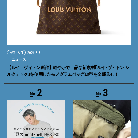
FASHION
2026.8.3
ニュース
【ルイ・ヴィトン新作】軽やかで上品な新素材｢ルイ･ヴィトン シ
ルクテック｣を使用したモノグラムバッグ10型を全部見せ！
2
3