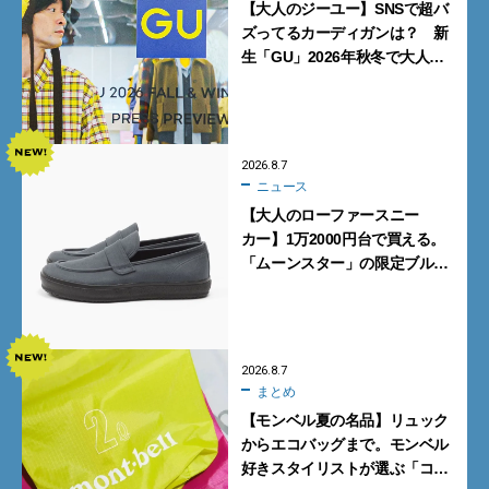
【大人のジーユー】SNSで超バ
ズってるカーディガンは？ 新
生「GU」2026年秋冬で大人メ
ンズが買うべき12選！【試着ル
ポ前編】
2026.8.7
ニュース
【大人のローファースニー
カー】1万2000円台で買える。
「ムーンスター」の限定ブルー
グレーを見逃すな
2026.8.7
まとめ
【モンベル夏の名品】リュック
からエコバッグまで。モンベル
好きスタイリストが選ぶ「コス