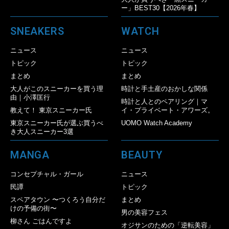
ー」BEST30【2026年春】
SNEAKERS
WATCH
ニュース
ニュース
トピック
トピック
まとめ
まとめ
大人がこのスニーカーを買う理
時計と手土産のおかしな関係
由｜小澤匡行
時計と人とのペアリング｜マ
教えて！ 東京スニーカー氏
イ・プライベート・アワーズ。
東京スニーカー氏が選ぶ買うべ
UOMO Watch Academy
き大人スニーカー3選
MANGA
BEAUTY
コンセプチャル・ガール
ニュース
民譚
トピック
スペアタウン 〜つくろう自分だ
まとめ
けの予備の街〜
男の美容フェス
柳さん ごはんですよ
オジサンのための「逆転美容」