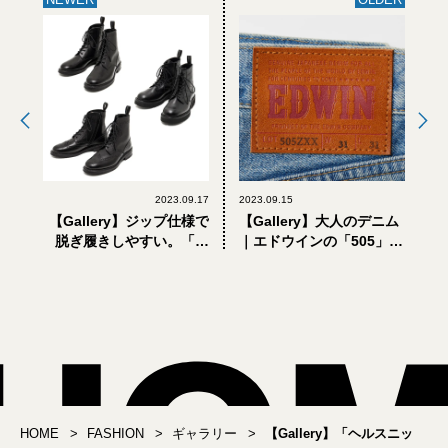
2023.09.17
2023.09.15
【Gallery】ジップ仕様で
【Gallery】大人のデニム
脱ぎ履きしやすい。「フ
｜エドウインの「505」が
ット・ザ・コーチャー」
29年ぶりにフルリニュー
新作黒ブーツ
アル。90年代ヴィンテー
ジ3型を穿きつぶせ！
HOME
FASHION
ギャラリー
【Gallery】「ヘルスニッ