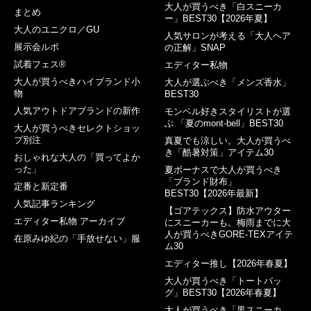
大人が買うべき「白スニーカ
まとめ
ー」BEST30【2026年夏】
大人のユニクロ／GU
人気サロンが考える「大人ヘア
展示会ルポ
の正解」SNAP
試着フェス®︎
エディター私物
大人が買うべきハイブランド小
大人が選ぶべき「メンズ香水」
物
BEST30
人気アウトドアブランドの新作
モンベル好きスタイリストが選
ぶ 「夏のmont-bell」BEST30
大人が買うべきセレクトショッ
プ別注
真夏でも涼しい。大人が買うべ
き「酷暑対策」アイテム30
おしゃれな大人の「買ってよか
った」
夏ボーナスで大人が買うべき
「ブランド財布」
定番と新定番
BEST30【2026年最新】
人気記事ランキング
【ゴアテックス】防水アウター
エディター私物 アーカイブ
にスニーカーも。梅雨までに大
人が買うべきGORE-TEXアイテ
在原みゆ紀の「手放せない」服
ム30
エディター推し【2026年春夏】
大人が買うべき「トートバッ
グ」BEST30【2026年春夏】
大人が買うべき「黒スニーカ