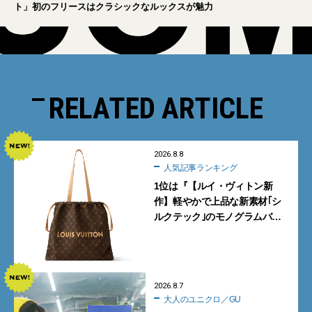
ト」初のフリースはクラシックなルックスが魅力
RELATED ARTICLE
2026.8.8
人気記事ランキング
1位は『【ルイ・ヴィトン新
作】軽やかで上品な新素材｢シ
ルクテック｣のモノグラムバッ
グ10型を全部見せ』【週間人気
記事BEST5】
2026.8.7
大人のユニクロ／GU