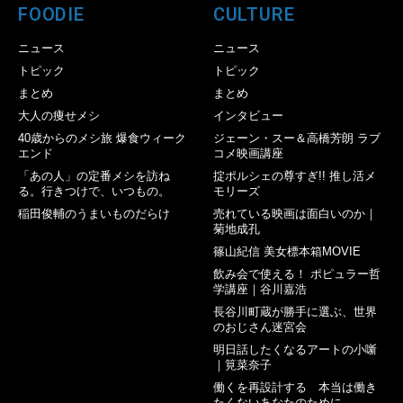
FOODIE
CULTURE
ニュース
ニュース
トピック
トピック
まとめ
まとめ
大人の痩せメシ
インタビュー
40歳からのメシ旅 爆食ウィーク
ジェーン・スー＆高橋芳朗 ラブ
エンド
コメ映画講座
「あの人」の定番メシを訪ね
掟ポルシェの尊すぎ!! 推し活メ
る。行きつけで、いつもの。
モリーズ
稲田俊輔のうまいものだらけ
売れている映画は面白いのか｜
菊地成孔
篠山紀信 美女標本箱MOVIE
飲み会で使える！ ポピュラー哲
学講座｜谷川嘉浩
長谷川町蔵が勝手に選ぶ、世界
のおじさん迷宮会
明日話したくなるアートの小噺
｜筧菜奈子
働くを再設計する 本当は働き
たくないあなたのために。