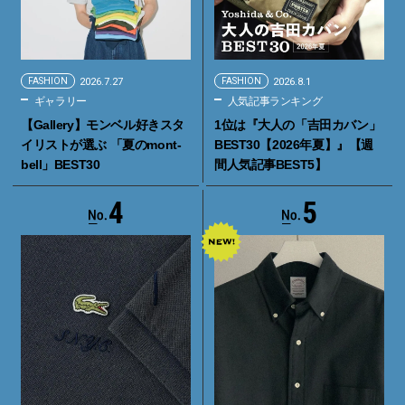
FASHION
2026.7.27
FASHION
2026.8.1
ギャラリー
人気記事ランキング
【Gallery】モンベル好きスタ
1位は『大人の「吉田カバン」
イリストが選ぶ 「夏のmont-
BEST30【2026年夏】』【週
bell」BEST30
間人気記事BEST5】
4
5