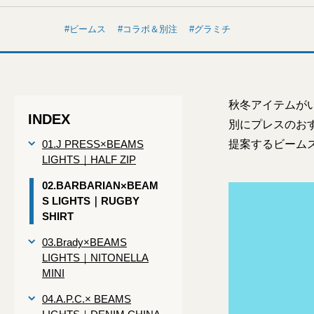
ビームス
コラボ＆別注
グラミチ
秋冬アイテムが
INDEX
別にプレスのお
01.J PRESS×BEAMS
提案するビームス
LIGHTS｜HALF ZIP
02.BARBARIAN×BEAM
S LIGHTS｜RUGBY
SHIRT
03.Brady×BEAMS
LIGHTS｜NITONELLA
MINI
04.A.P.C.× BEAMS