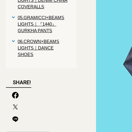
LIGHTS｜DENIM CHINA
COVERALLS
05.GRAMICCI×BEAMS
LIGHTS｜『1440』
GURKHA PANTS
06.CROWN×BEAMS
LIGHTS｜DANCE
SHOES
SHARE!