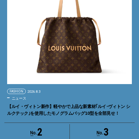
FASHION
2026.8.3
ニュース
【ルイ・ヴィトン新作】軽やかで上品な新素材｢ルイ･ヴィトン シ
ルクテック｣を使用したモノグラムバッグ10型を全部見せ！
2
3