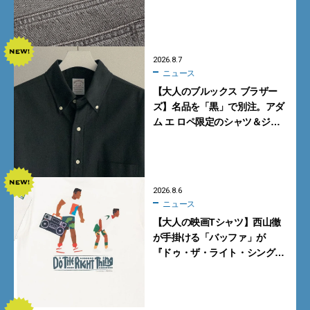
ギーデニムが数量限定発売
2026.8.7
ニュース
【大人のブルックス ブラザー
ズ】名品を「黒」で別注。アダ
ム エ ロペ限定のシャツ＆ジャ
ケットが買い！
2026.8.6
ニュース
【大人の映画Tシャツ】西山徹
が手掛ける「バッファ」が
『ドゥ・ザ・ライト・シング』
とコラボ！【8月8日発売】