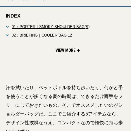
INDEX
01：PORTER｜SMOKY SHOULDER BAG(S)
02：BRIEFING｜COOLER BAG 12
03：visvim｜CORDURA UT.SATCHEL 24L
04：MONOLITH｜SHOULDER PRO S
05：Paul Smith｜LEATHER BOXY
VIEW MORE
汗を拭いたり、ペットボトルを持ち歩いたり、何かと手
を使うことが多くなる夏の時期は、できるだけ両手をフ
リーにしておきたいもの。そこでオススメしたいのがシ
ョルダーバッグだ。ここでご紹介する5アイテムなら、
デザイン性抜群なうえ、コンパクトなので軽快に持ち歩