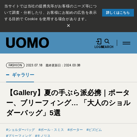
当サイトでは当社の提携先等がお客様のニーズ等につ
いて調査・分析したり、お客様にお勧めの広告を表示
詳しくはこちら
する目的で Cookie を使用する場合があります。
×
LOGIN
SEARCH
2023.07.18
最終更新日：2024.03.08
FASHION
ギャラリー
【Gallery】夏の手ぶら派必携｜ポータ
ー、ブリーフィング… 「大人のショル
ダーバッグ」5選
ショルダーバッグ
ポール・スミス
ポーター
ビズビム
ブリーフィング
モノリス