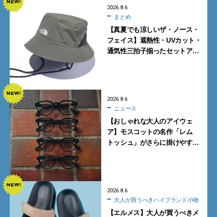
2026.8.6
まとめ
【真夏でも涼しいザ・ノース・
フェイス】遮熱性・UVカット・
通気性三拍子揃ったセットアッ
プに大注目。酷暑対策に大人が
買うべき3選
2026.8.6
ニュース
【おしゃれな大人のアイウェ
ア】モスコットの名作「レム
トッシュ」がさらに掛けやす
く。より多くの人にフィットす
る新モデルが秀逸すぎる
2026.8.6
大人が買うべきハイブランド小物
【エルメス】大人が買うべきメ