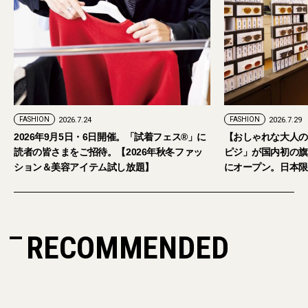
FASHION
2026.7.29
。「試着フェス®︎」に
【おしゃれな大人のアイウェア】パリ発「イジ
026年秋冬ファッ
ピジ」が国内初の旗艦店をキャットストリート
放題】
にオープン。日本限定サングラスも登場
RECOMMENDED