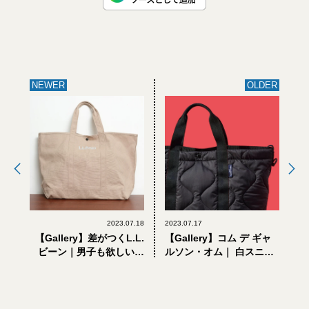
NEWER
OLDER
2023.07.18
2023.07.17
【Gallery】差がつくL.L.
【Gallery】コム デ ギャ
ビーン｜男子も欲しい！
ルソン・オム｜ 白スニー
大定番「グローサリー・
カー、ポーターコラボバ
トート」のレディースシ
ッグ…。即完売必至の新
ョップ別注カラー
作小物5選