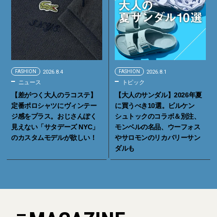
FASHION
2026.8.4
FASHION
2026.8.1
ニュース
トピック
【差がつく大人のラコステ】
【大人のサンダル】2026年夏
定番ポロシャツにヴィンテー
に買うべき10選。ビルケン
ジ感をプラス。おじさんぽく
シュトックのコラボ＆別注、
見えない「サタデーズ NYC」
モンベルの名品、ウーフォス
のカスタムモデルが欲しい！
やサロモンのリカバリーサン
ダルも