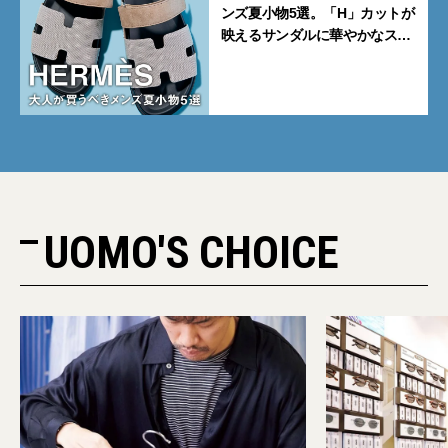
ンズ夏小物5選。「H」カットが
映えるサンダルに華やかなス
カーフ、旬のボートモカシンに
注目
UOMO'S CHOICE
PR