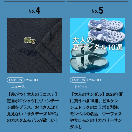
4
5
FASHION
2026.8.4
FASHION
2026.8.1
ニュース
トピック
【差がつく大人のラコステ】
【大人のサンダル】2026年夏
定番ポロシャツにヴィンテー
に買うべき10選。ビルケン
ジ感をプラス。おじさんぽく
シュトックのコラボ＆別注、
見えない「サタデーズ NYC」
モンベルの名品、ウーフォス
のカスタムモデルが欲しい！
やサロモンのリカバリーサン
ダルも