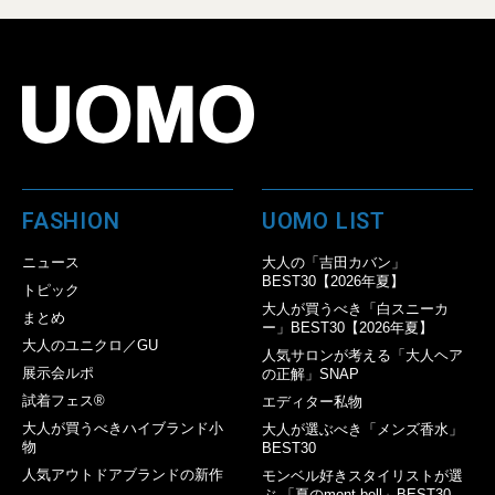
FASHION
UOMO LIST
ニュース
大人の「吉田カバン」
BEST30【2026年夏】
トピック
大人が買うべき「白スニーカ
まとめ
ー」BEST30【2026年夏】
大人のユニクロ／GU
人気サロンが考える「大人ヘア
展示会ルポ
の正解」SNAP
試着フェス®︎
エディター私物
大人が買うべきハイブランド小
大人が選ぶべき「メンズ香水」
物
BEST30
人気アウトドアブランドの新作
モンベル好きスタイリストが選
ぶ 「夏のmont-bell」BEST30