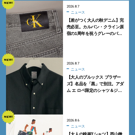
2026.8.7
ニュース
【差がつく大人の秋デニム】完
売必至。カルバン・クライン原
宿の1周年を祝うグレーのバ
ギーデニムが数量限定発売
2026.8.7
ニュース
【大人のブルックス ブラザー
ズ】名品を「黒」で別注。アダ
ム エ ロペ限定のシャツ＆ジャ
ケットが買い！
2026.8.6
ニュース
【大人の映画Tシャツ】西山徹