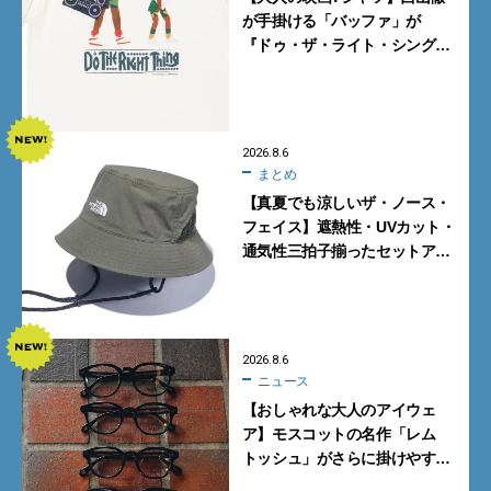
が手掛ける「バッファ」が
『ドゥ・ザ・ライト・シング』
とコラボ！【8月8日発売】
2026.8.6
まとめ
【真夏でも涼しいザ・ノース・
フェイス】遮熱性・UVカット・
通気性三拍子揃ったセットアッ
プに大注目。酷暑対策に大人が
買うべき3選
2026.8.6
ニュース
【おしゃれな大人のアイウェ
ア】モスコットの名作「レム
トッシュ」がさらに掛けやす
く。より多くの人にフィットす