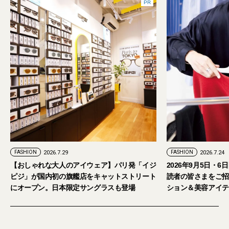
PR
FASHION
2026.7.29
FASHION
2026.7.24
【おしゃれな大人のアイウェア】パリ発「イジ
2026年9月5日・
ピジ」が国内初の旗艦店をキャットストリート
読者の皆さまをご招
にオープン。日本限定サングラスも登場
ション＆美容アイテ