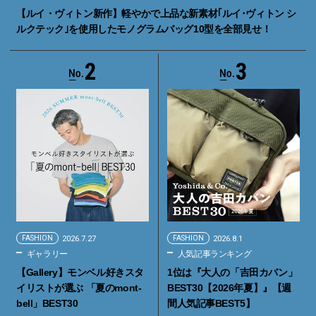
【ルイ・ヴィトン新作】軽やかで上品な新素材｢ルイ･ヴィトン シ
ルクテック｣を使用したモノグラムバッグ10型を全部見せ！
2
3
FASHION
2026.7.27
FASHION
2026.8.1
ギャラリー
人気記事ランキング
【Gallery】モンベル好きスタ
1位は『大人の「吉田カバン」
イリストが選ぶ 「夏のmont-
BEST30【2026年夏】』【週
bell」BEST30
間人気記事BEST5】