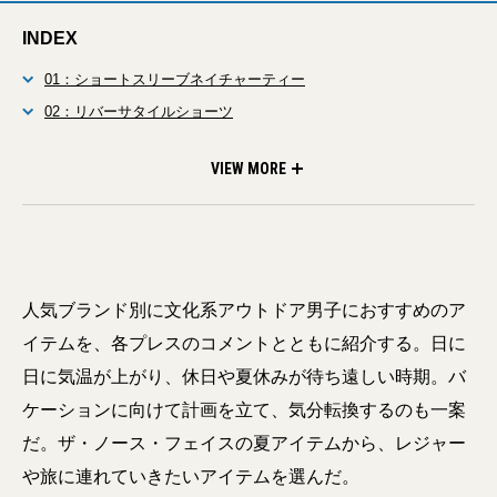
INDEX
01：ショートスリーブネイチャーティー
02：リバーサタイルショーツ
03：ストレイタム レペンテII
04：ロールパック15
05：ウォータープルーフマウンテンキャップ
06：スターサインバンダナ・ヨセミテベアバンダナ
07：ショートスリーブアロハベントシャツ・アロハベントショー
08：フリーランストリームジャケット
ツ
VIEW MORE
人気ブランド別に文化系アウトドア男子におすすめのア
イテムを、各プレスのコメントとともに紹介する。日に
日に気温が上がり、休日や夏休みが待ち遠しい時期。バ
ケーションに向けて計画を立て、気分転換するのも一案
だ。ザ・ノース・フェイスの夏アイテムから、レジャー
や旅に連れていきたいアイテムを選んだ。