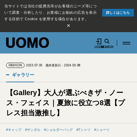
当サイトでは当社の提携先等がお客様のニーズ等につ
いて調査・分析したり、お客様にお勧めの広告を表示
詳しくはこちら
する目的で Cookie を使用する場合があります。
×
LOGIN
SEARCH
2023.07.05
最終更新日：2024.03.08
FASHION
ギャラリー
【Gallery】大人が選ぶべきザ・ノー
ス・フェイス｜夏旅に役立つ8選【プ
レス担当激推し】
キャップ
サンダル
ショルダーバッグ
Tシャツ
ショーツ