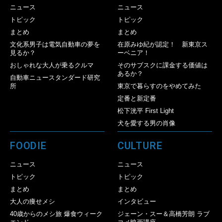
ニュース
ニュース
トピック
トピック
まとめ
まとめ
文化系男子は電気自動車の夢を
在原みゆ紀が認定！ 新東京ス
見るか？
ーベニア！
おしゃれな大人が乗るクルマ
そのサブスクに課金する価値は
あるか？
自動車ニュースタンダード研究
所
東京で暮らすのをやめてみた
定番と新定番
松下洸平 First Light
犬を愛する男の肖像
FOODIE
CULTURE
ニュース
ニュース
トピック
トピック
まとめ
まとめ
大人の痩せメシ
インタビュー
40歳からのメシ旅 爆食ウィーク
ジェーン・スー＆高橋芳朗 ラブ