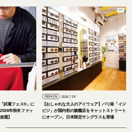
FASHION
2026.7.24
FASHION
2026.7.29
2026年9月5日・6日開催。「試着フェス®︎」に
【おしゃれな大人の
読者の皆さまをご招待。【2026年秋冬ファッ
ピジ」が国内初の旗
ション＆美容アイテム試し放題】
にオープン。日本限