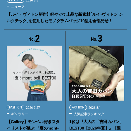
FASHION
2026.8.3
ニュース
【ルイ・ヴィトン新作】軽やかで上品な新素材｢ルイ･ヴィトン シ
ルクテック｣を使用したモノグラムバッグ10型を全部見せ！
2
3
FASHION
2026.7.27
FASHION
2026.8.1
ギャラリー
人気記事ランキング
【Gallery】モンベル好きスタ
1位は『大人の「吉田カバン」
イリストが選ぶ 「夏のmont-
BEST30【2026年夏】』【週