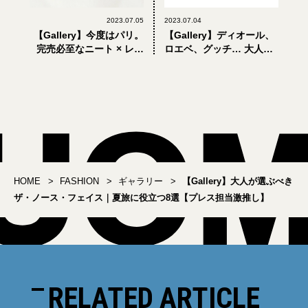
2023.07.05
2023.07.04
【Gallery】今度はパリ。
【Gallery】ディオール、
完売必至なニート × レシ
ロエベ、グッチ… 大人が
ョップ海外生産別注シリ
選ぶべき人気ハイブラン
ーズ第三弾！
ドの「ミニバッグ」8選
HOME
FASHION
ギャラリー
【Gallery】大人が選ぶべき
ザ・ノース・フェイス｜夏旅に役立つ8選【プレス担当激推し】
RELATED ARTICLE