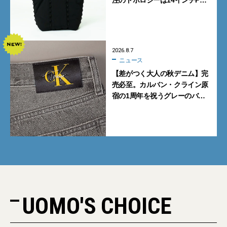
注のトポロジーは14インチPC
も収納可
2026.8.7
ニュース
【差がつく大人の秋デニム】完
売必至。カルバン・クライン原
宿の1周年を祝うグレーのバ
ギーデニムが数量限定発売
UOMO'S CHOICE