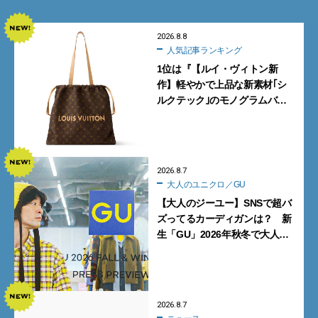
2026.8.8
人気記事ランキング
1位は『【ルイ・ヴィトン新
作】軽やかで上品な新素材｢シ
ルクテック｣のモノグラムバッ
グ10型を全部見せ』【週間人気
記事BEST5】
2026.8.7
大人のユニクロ／GU
【大人のジーユー】SNSで超バ
ズってるカーディガンは？ 新
生「GU」2026年秋冬で大人メ
ンズが買うべき12選！【試着ル
ポ前編】
2026.8.7