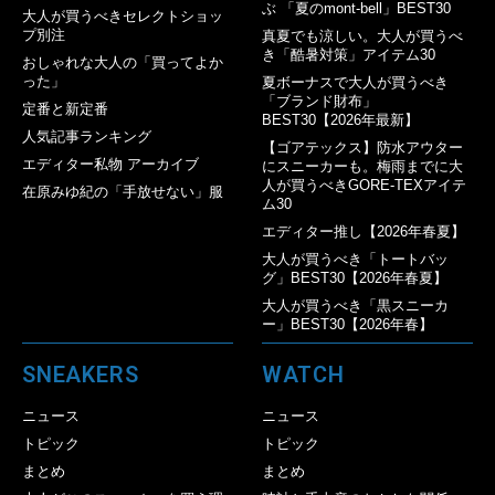
ぶ 「夏のmont-bell」BEST30
大人が買うべきセレクトショッ
プ別注
真夏でも涼しい。大人が買うべ
き「酷暑対策」アイテム30
おしゃれな大人の「買ってよか
った」
夏ボーナスで大人が買うべき
「ブランド財布」
定番と新定番
BEST30【2026年最新】
人気記事ランキング
【ゴアテックス】防水アウター
エディター私物 アーカイブ
にスニーカーも。梅雨までに大
人が買うべきGORE-TEXアイテ
在原みゆ紀の「手放せない」服
ム30
エディター推し【2026年春夏】
大人が買うべき「トートバッ
グ」BEST30【2026年春夏】
大人が買うべき「黒スニーカ
ー」BEST30【2026年春】
SNEAKERS
WATCH
ニュース
ニュース
トピック
トピック
まとめ
まとめ