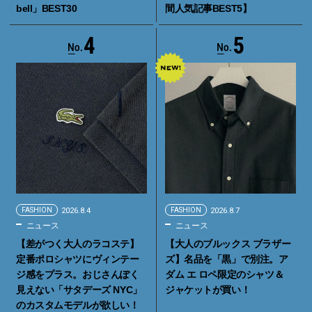
bell」BEST30
間人気記事BEST5】
4
5
FASHION
2026.8.4
FASHION
2026.8.7
ニュース
ニュース
【差がつく大人のラコステ】
【大人のブルックス ブラザー
定番ポロシャツにヴィンテー
ズ】名品を「黒」で別注。ア
ジ感をプラス。おじさんぽく
ダム エ ロペ限定のシャツ＆
見えない「サタデーズ NYC」
ジャケットが買い！
のカスタムモデルが欲しい！