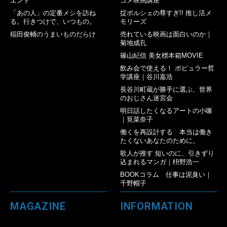
エンド
コメ映画講座
「あの人」の定番メシを訪ね
掟ポルシェの尊すぎ!! 推し活メ
る。行きつけで、いつもの。
モリーズ
稲田俊輔のうまいものだらけ
売れている映画は面白いのか｜
菊地成孔
篠山紀信 美女標本箱MOVIE
飲み会で使える！ ポピュラー哲
学講座｜谷川嘉浩
長谷川町蔵が勝手に選ぶ、世界
のおじさん迷宮会
明日話したくなるアートの小噺
｜筧菜奈子
働くを再設計する 本当は働き
たくないあなたのために。
歌人が推す 短いのに、引きずり
込まれるマンガ｜枡野浩一
BOOKコラム 仕事は泥臭い｜
千野帽子
MAGAZINE
INFORMATION