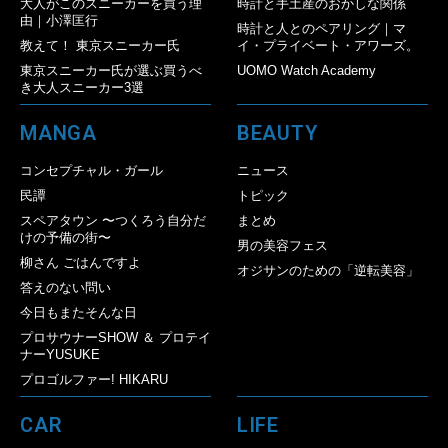
大人がこのスニーカーを買う理
時計と手土産のおかしな関係
由｜小澤匡行
時計と人とのペアリング｜マ
教えて！ 東京スニーカー氏
イ・プライベート・アワーズ。
東京スニーカー氏が選ぶ買うべ
UOMO Watch Academy
き大人スニーカー3選
MANGA
BEAUTY
コンセプチャル・ガール
ニュース
民譚
トピック
スペアタウン 〜つくろう自分だ
まとめ
けの予備の街〜
男の美容フェス
柳さん ごはんですよ
オジサンのための「逆転美容」
答えのない問い
今日もまたそんな日
プロサウナーSHOW ＆ プロテイ
ナーYUSUKE
プロゴルファー! HIKARU
CAR
LIFE