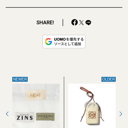
SHARE!
NEWER
OLDER