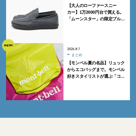
【大人のローファースニー
カー】1万2000円台で買える。
「ムーンスター」の限定ブルー
グレーを見逃すな
2026.8.7
まとめ
【モンベル夏の名品】リュック
からエコバッグまで。モンベル
好きスタイリストが選ぶ「コス
パも最高な超軽量バッグ」5選