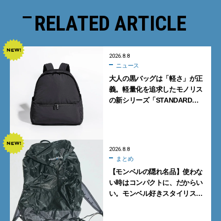
RELATED ARTICLE
2026.8.8
ニュース
大人の黒バッグは「軽さ」が正
義。軽量化を追求したモノリス
の新シリーズ「STANDARD
Neutral」が快適すぎる！
2026.8.8
まとめ
【モンベルの隠れ名品】使わな
い時はコンパクトに、だからい
い。モンベル好きスタイリスト
がすすめる「たためるバッグ」
4選