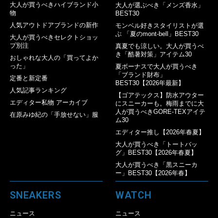
大人が買うべきハイブランド小
大人が選ぶべき「メンズ香水」
物
BEST30
人気アウトドアブランドの新作
モンベル好きスタイリストが選
ぶ 「夏のmont-bell」BEST30
大人が買うべきセレクトショッ
プ別注
真夏でも涼しい。大人が買うべ
き「酷暑対策」アイテム30
おしゃれな大人の「買ってよか
った」
夏ボーナスで大人が買うべき
「ブランド財布」
定番と新定番
BEST30【2026年最新】
人気記事ランキング
【ゴアテックス】防水アウター
エディター私物 アーカイブ
にスニーカーも。梅雨までに大
人が買うべきGORE-TEXアイテ
在原みゆ紀の「手放せない」服
ム30
エディター推し【2026年春夏】
大人が買うべき「トートバッ
グ」BEST30【2026年春夏】
大人が買うべき「黒スニーカ
ー」BEST30【2026年春】
SNEAKERS
WATCH
ニュース
ニュース