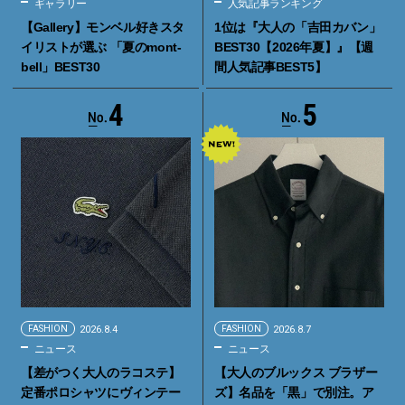
ギャラリー
人気記事ランキング
【Gallery】モンベル好きスタ
1位は『大人の「吉田カバン」
イリストが選ぶ 「夏のmont-
BEST30【2026年夏】』【週
bell」BEST30
間人気記事BEST5】
4
5
FASHION
2026.8.4
FASHION
2026.8.7
ニュース
ニュース
【差がつく大人のラコステ】
【大人のブルックス ブラザー
定番ポロシャツにヴィンテー
ズ】名品を「黒」で別注。ア