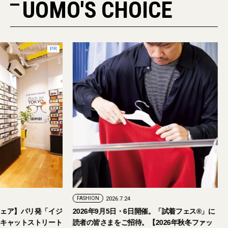
UOMO'S CHOICE
PR
FASHION
2026.7.29
FASHION
2026.7.24
【おしゃれな大人のアイウェア】パリ発「イジ
2026年9月5日・
ピジ」が国内初の旗艦店をキャットストリート
読者の皆さまをご招