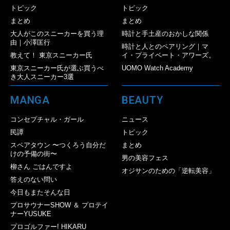
トピック
トピック
まとめ
まとめ
大人がこのスニーカーを買う理
時計と手土産のおかしな関係
由｜小澤匡行
時計と人とのペアリング｜マ
教えて！ 東京スニーカー氏
イ・プライベート・アワーズ。
東京スニーカー氏が選ぶ買うべ
UOMO Watch Academy
き大人スニーカー3選
MANGA
BEAUTY
コンセプチャル・ガール
ニュース
民譚
トピック
スペアタウン 〜つくろう自分だ
まとめ
けの予備の街〜
男の美容フェス
柳さん ごはんですよ
オジサンのための「逆転美容」
答えのない問い
今日もまたそんな日
プロサウナーSHOW ＆ プロテイ
ナーYUSUKE
プロゴルファー! HIKARU