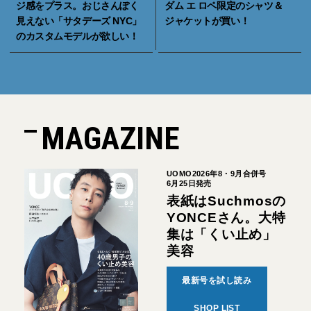
ジ感をプラス。おじさんぽく
ダム エ ロペ限定のシャツ＆
見えない「サタデーズ NYC」
ジャケットが買い！
のカスタムモデルが欲しい！
MAGAZINE
UOMO2026年8・9月合併号
6月25日発売
表紙はSuchmosの
YONCEさん。大特
集は「くい止め」
美容
最新号を試し読み
SHOP LIST