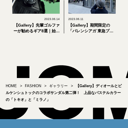
2023.06.14
2023.06.11
【Gallery】先輩ゴルファ
【Gallery】期間限定の
ーが勧めるギア8選｜始め
「バレンシアガ 東急プラ
たての頃、これさえあっ
ザ銀座」で激レアスニー
たなら
カーと限定バッグを見て
きた！
HOME
FASHION
ギャラリー
【Gallery】ディオールとビ
ルケンシュトックのコラボサンダル第二弾！ 上品なパステルカラー
の「トキオ」と「ミラノ」