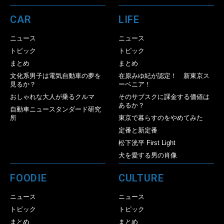
CAR
LIFE
ニュース
ニュース
トピック
トピック
まとめ
まとめ
文化系男子は電気自動車の夢を
在原みゆ紀が認定！ 新東京ス
見るか？
ーベニア！
おしゃれな大人が乗るクルマ
そのサブスクに課金する価値は
あるか？
自動車ニュースタンダード研究
所
東京で暮らすのをやめてみた
定番と新定番
松下洸平 First Light
犬を愛する男の肖像
FOODIE
CULTURE
ニュース
ニュース
トピック
トピック
まとめ
まとめ