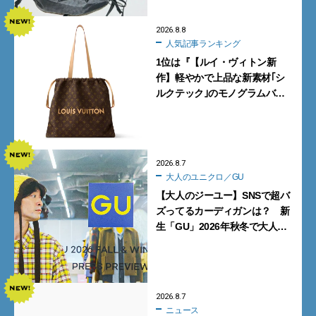
2026.8.8
人気記事ランキング
1位は『【ルイ・ヴィトン新
作】軽やかで上品な新素材｢シ
ルクテック｣のモノグラムバッ
グ10型を全部見せ』【週間人気
記事BEST5】
2026.8.7
大人のユニクロ／GU
【大人のジーユー】SNSで超バ
ズってるカーディガンは？ 新
生「GU」2026年秋冬で大人メ
ンズが買うべき12選！【試着ル
ポ前編】
2026.8.7
ニュース