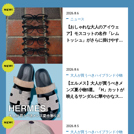
2026.8.6
ニュース
【おしゃれな大人のアイウェ
ア】モスコットの名作「レム
トッシュ」がさらに掛けやす
く。より多くの人にフィットす
る新モデルが秀逸すぎる
2026.8.6
大人が買うべきハイブランド小物
【エルメス】大人が買うべきメ
ンズ夏小物5選。「H」カットが
映えるサンダルに華やかなス
カーフ、旬のボートモカシンに
注目
2026.8.5
大人が買うべきハイブランド小物