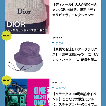
【ディオール】大人が買うべき
メンズ夏小物5選。限定「ディ
オリビエラ」コレクションの
バッグ＆ローファー、キャップ
に注目
2026.8.5
まとめ
【真夏でも涼しいアークテリク
ス】「速乾涼感シャツ」に「UV
カットハット」も。酷暑対策に
大人が買うべき4選
2026.8.5
ニュース
【クラークス200周年記念イベ
ント】ここだけの限定モデル
に、スチャダラパーのライブ