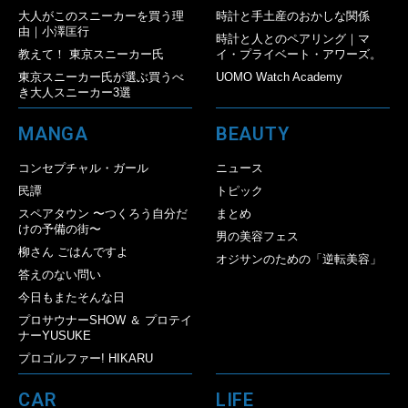
大人がこのスニーカーを買う理
時計と手土産のおかしな関係
由｜小澤匡行
時計と人とのペアリング｜マ
教えて！ 東京スニーカー氏
イ・プライベート・アワーズ。
東京スニーカー氏が選ぶ買うべ
UOMO Watch Academy
き大人スニーカー3選
MANGA
BEAUTY
コンセプチャル・ガール
ニュース
民譚
トピック
スペアタウン 〜つくろう自分だ
まとめ
けの予備の街〜
男の美容フェス
柳さん ごはんですよ
オジサンのための「逆転美容」
答えのない問い
今日もまたそんな日
プロサウナーSHOW ＆ プロテイ
ナーYUSUKE
プロゴルファー! HIKARU
CAR
LIFE