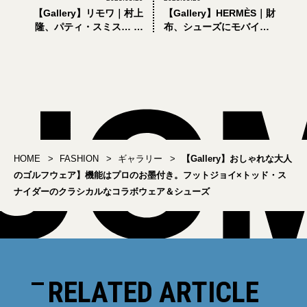
【Gallery】リモワ｜村上
【Gallery】HERMÈS｜財
隆、パティ・スミス… 世
布、シューズにモバイル
界中のセレブ愛用のスー
バッテリーも。「エルメ
ツケースが大集合。過去
ス」で大人が選ぶべき5選
最大規模のエキシビショ
【ハイブランド小物】
ンがスタート
HOME
FASHION
ギャラリー
【Gallery】おしゃれな大人
のゴルフウェア】機能はプロのお墨付き。フットジョイ×トッド・ス
ナイダーのクラシカルなコラボウェア＆シューズ
RELATED ARTICLE