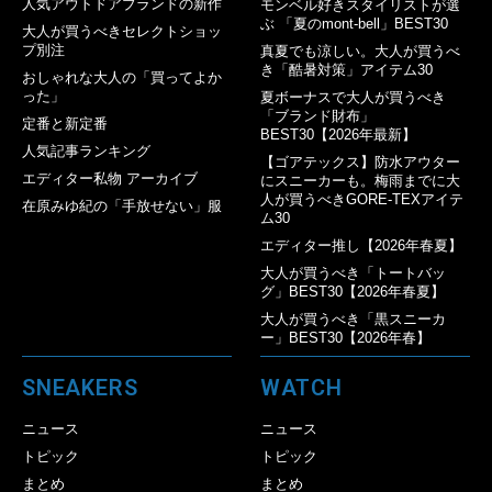
人気アウトドアブランドの新作
モンベル好きスタイリストが選
ぶ 「夏のmont-bell」BEST30
大人が買うべきセレクトショッ
プ別注
真夏でも涼しい。大人が買うべ
き「酷暑対策」アイテム30
おしゃれな大人の「買ってよか
った」
夏ボーナスで大人が買うべき
「ブランド財布」
定番と新定番
BEST30【2026年最新】
人気記事ランキング
【ゴアテックス】防水アウター
エディター私物 アーカイブ
にスニーカーも。梅雨までに大
人が買うべきGORE-TEXアイテ
在原みゆ紀の「手放せない」服
ム30
エディター推し【2026年春夏】
大人が買うべき「トートバッ
グ」BEST30【2026年春夏】
大人が買うべき「黒スニーカ
ー」BEST30【2026年春】
SNEAKERS
WATCH
ニュース
ニュース
トピック
トピック
まとめ
まとめ