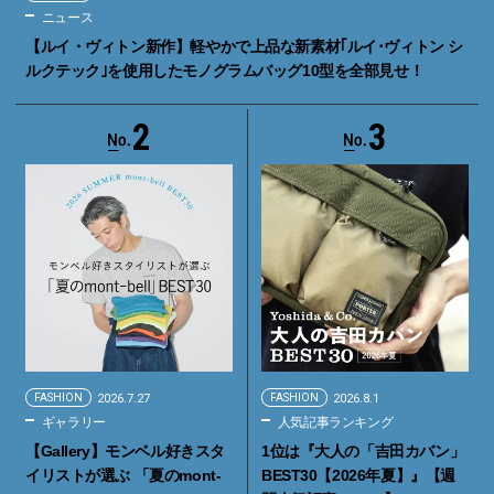
ニュース
【ルイ・ヴィトン新作】軽やかで上品な新素材｢ルイ･ヴィトン シ
ルクテック｣を使用したモノグラムバッグ10型を全部見せ！
2
3
FASHION
2026.7.27
FASHION
2026.8.1
ギャラリー
人気記事ランキング
【Gallery】モンベル好きスタ
1位は『大人の「吉田カバン」
イリストが選ぶ 「夏のmont-
BEST30【2026年夏】』【週