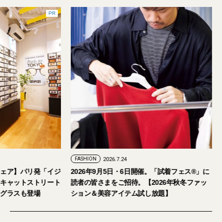
PR
SHION
2026.7.29
FASHION
2026.7.24
おしゃれな大人のアイウェア】パリ発「イジ
2026年9月5日・6日開催
ジ」が国内初の旗艦店をキャットストリート
読者の皆さまをご招待。【2
オープン。日本限定サングラスも登場
ション＆美容アイテム試し