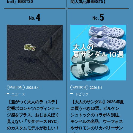
bell」BEST30
間人気記事BEST5】
4
5
FASHION
2026.8.4
FASHION
2026.8.1
ニュース
トピック
【差がつく大人のラコステ】
【大人のサンダル】2026年夏
定番ポロシャツにヴィンテー
に買うべき10選。ビルケン
ジ感をプラス。おじさんぽく
シュトックのコラボ＆別注、
見えない「サタデーズ NYC」
モンベルの名品、ウーフォス
のカスタムモデルが欲しい！
やサロモンのリカバリーサン