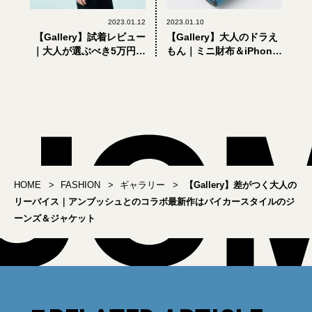
2023.01.12
2023.01.10
【Gallery】試着レビュー
【Gallery】大人のドラえ
｜大人が選ぶべき5万円超
もん｜ミニ財布＆iPhone
えの贅沢シャツ
ケース…イタリア製革小
物「ラルコバレーノ」と
「ドラえもん」がタッ
グ！
HOME
FASHION
ギャラリー
【Gallery】差がつく大人の
リーバイス｜アンブッシュとのコラボ最新作はバイカースタイルのジ
ーンズ＆ジャケット