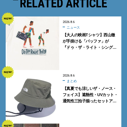
RELATED ARTICLE
2026.8.6
ニュース
【大人の映画Tシャツ】西山徹
が手掛ける「バッファ」が
『ドゥ・ザ・ライト・シング』
とコラボ！【8月8日発売】
2026.8.6
まとめ
【真夏でも涼しいザ・ノース・
フェイス】遮熱性・UVカット・
通気性三拍子揃ったセットアッ
プに大注目。酷暑対策に大人が
買うべき3選