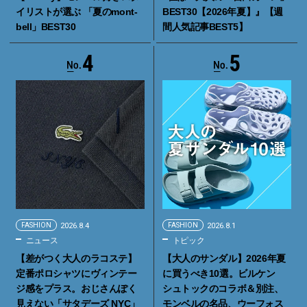
イリストが選ぶ 「夏のmont-
BEST30【2026年夏】』【週
bell」BEST30
間人気記事BEST5】
4
5
FASHION
2026.8.4
FASHION
2026.8.1
ニュース
トピック
【差がつく大人のラコステ】
【大人のサンダル】2026年夏
定番ポロシャツにヴィンテー
に買うべき10選。ビルケン
ジ感をプラス。おじさんぽく
シュトックのコラボ＆別注、
見えない「サタデーズ NYC」
モンベルの名品、ウーフォス