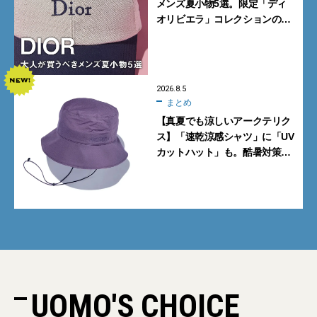
メンズ夏小物5選。限定「ディ
オリビエラ」コレクションの
バッグ＆ローファー、キャップ
に注目
2026.8.5
まとめ
【真夏でも涼しいアークテリク
ス】「速乾涼感シャツ」に「UV
カットハット」も。酷暑対策に
大人が買うべき4選
UOMO'S CHOICE