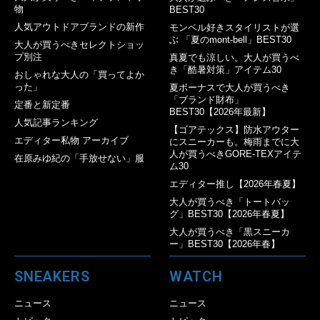
物
BEST30
人気アウトドアブランドの新作
モンベル好きスタイリストが選
ぶ 「夏のmont-bell」BEST30
大人が買うべきセレクトショッ
プ別注
真夏でも涼しい。大人が買うべ
き「酷暑対策」アイテム30
おしゃれな大人の「買ってよか
った」
夏ボーナスで大人が買うべき
「ブランド財布」
定番と新定番
BEST30【2026年最新】
人気記事ランキング
【ゴアテックス】防水アウター
エディター私物 アーカイブ
にスニーカーも。梅雨までに大
人が買うべきGORE-TEXアイテ
在原みゆ紀の「手放せない」服
ム30
エディター推し【2026年春夏】
大人が買うべき「トートバッ
グ」BEST30【2026年春夏】
大人が買うべき「黒スニーカ
ー」BEST30【2026年春】
SNEAKERS
WATCH
ニュース
ニュース