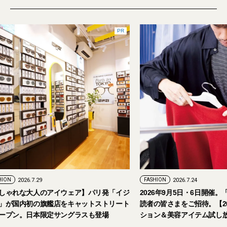
PR
FASHION
2026.7.29
FASHION
2026.7.24
【おしゃれな大人のアイウェア】パリ発「イジ
2026年9月5日・
ピジ」が国内初の旗艦店をキャットストリート
読者の皆さまをご招
にオープン。日本限定サングラスも登場
ション＆美容アイテ