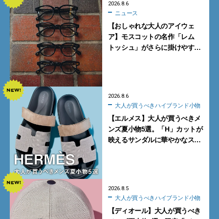
2026.8.6
ニュース
【おしゃれな大人のアイウェ
ア】モスコットの名作「レム
トッシュ」がさらに掛けやす
く。より多くの人にフィットす
る新モデルが秀逸すぎる
2026.8.6
大人が買うべきハイブランド小物
【エルメス】大人が買うべきメ
ンズ夏小物5選。「H」カットが
映えるサンダルに華やかなス
カーフ、旬のボートモカシンに
注目
2026.8.5
大人が買うべきハイブランド小物
【ディオール】大人が買うべき